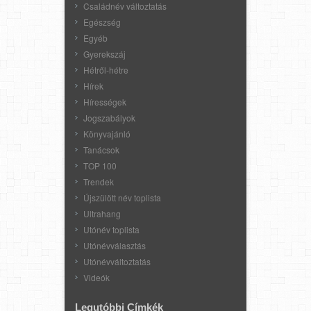
Családnév változtatás
Egészség
Egyéb
Gyerekszáj
Hétről-hétre
Hírek
Hírességek
Jogszabályok
Könyvajánló
Tanácsok
TOP 100
Trendek
Újszülött név toplista
Ultrahang
Utónév toplista
Utónévválasztás
Utónévváltoztatás
Videók
Legutóbbi Címkék