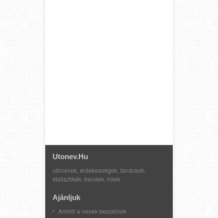
Utonev.hu
utónevek, érdekességek, tanácsok,
statisztikák, trendek, hírek
Ajánljuk
Amiről a nevek beszélnek