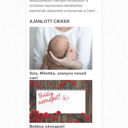
testtudatoktató interaktív előadásain a
szüléssel kapcsolatos kérdéseikre
kaphatnak válaszokat a kismamák a Cserf-...
AJÁNLOTT CIKKEK
Szia, Milettke, aranyos neved
van!
Boldog névnapot!