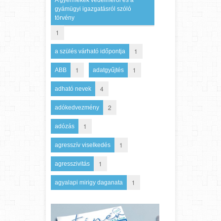
gyámügyi igazgatásról szóló
törvény
1
1
a szülés várható időpontja
1
1
ABB
adatgyűjtés
4
adható nevek
2
adókedvezmény
1
adózás
1
agresszív viselkedés
1
agresszivitás
1
agyalapi mirigy daganata