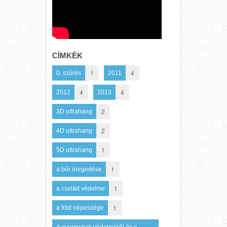
CÍMKÉK
1
4
0. szűrés
2011
4
4
2012
2013
2
3D ultrahang
2
4D ultrahang
1
5D ultrahang
1
a bőr öregedése
1
a család védelme
1
a föld népessége
A gyermekek védelméről és a