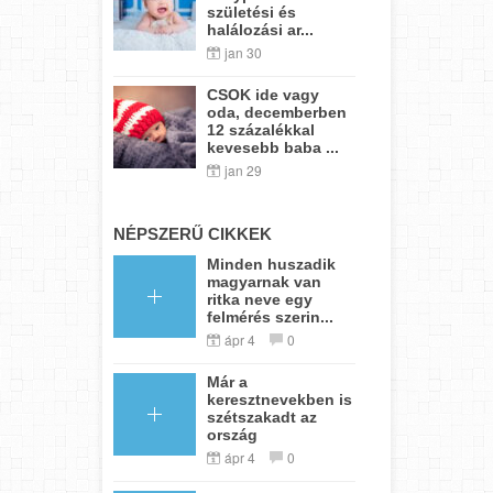
születési és
halálozási ar...
jan 30
CSOK ide vagy
oda, decemberben
12 százalékkal
kevesebb baba ...
jan 29
NÉPSZERŰ CIKKEK
Minden huszadik
magyarnak van
ritka neve egy
felmérés szerin...
ápr 4
0
Már a
keresztnevekben is
szétszakadt az
ország
ápr 4
0