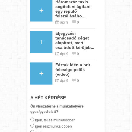
Háromszáz taxis
segített világítani
egy repülő
felszállásáho...
ápr 9
0
Eljegyzési
tanácsadó céget
alapított, mert
csalódott kérőjéb...
ápr 9
0
Fáztak idén a brit
feleségcipelők
(videó)
ápr 9
0
A HÉT KÉRDÉSE
Ön visszatérne a munkahelyére
gyes/gyed alatt?
igen, teljes munkaidőben
igen részmunkaidőben