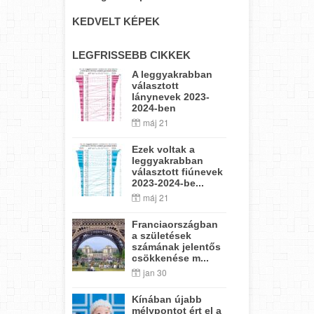
KEDVELT KÉPEK
LEGFRISSEBB CIKKEK
A leggyakrabban
választott
lánynevek 2023-
2024-ben
máj 21
Ezek voltak a
leggyakrabban
választott fiúnevek
2023-2024-be...
máj 21
Franciaországban
a születések
számának jelentős
csökkenése m...
jan 30
Kínában újabb
mélypontot ért el a