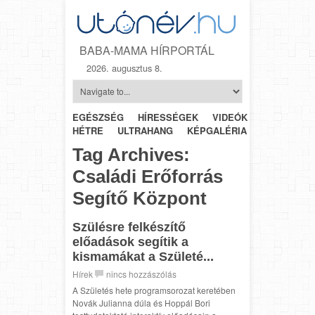
BABA-MAMA HÍRPORTÁL
2026. augusztus 8.
EGÉSZSÉG
HÍRESSÉGEK
VIDEÓK
HÉTRŐL-
HÉTRE
ULTRAHANG
KÉPGALÉRIA
SZÜLÉSZET
Tag Archives:
Családi Erőforrás
Segítő Központ
Szülésre felkészítő
előadások segítik a
kismamákat a Születé...
Hírek
nincs hozzászólás
A Születés hete programsorozat keretében
Novák Julianna dúla és Hoppál Bori