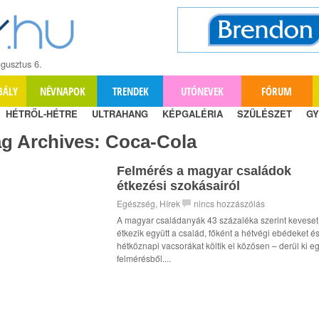
gusztus 6.
BÁLY
NÉVNAPOK
TRENDEK
UTÓNEVEK
FÓRUM
HÉTRŐL-HÉTRE
ULTRAHANG
KÉPGALÉRIA
SZÜLÉSZET
GY
ag Archives:
Coca-Cola
Felmérés a magyar családok
étkezési szokásairól
Egészség
,
Hírek
nincs hozzászólás
A magyar családanyák 43 százaléka szerint keveset
étkezik együtt a család, főként a hétvégi ebédeket é
hétköznapi vacsorákat költik el közösen – derül ki e
felmérésből....