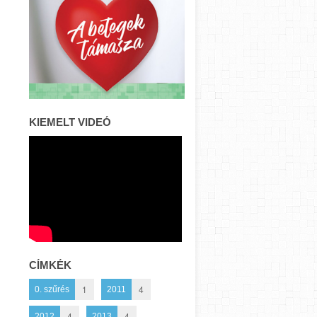
KIEMELT VIDEÓ
CÍMKÉK
1
4
0. szűrés
2011
4
4
2012
2013