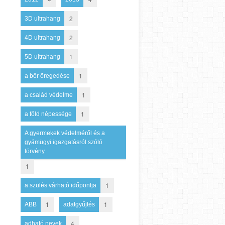
2
3D ultrahang
2
4D ultrahang
1
5D ultrahang
1
a bőr öregedése
1
a család védelme
1
a föld népessége
A gyermekek védelméről és a
gyámügyi igazgatásról szóló
törvény
1
1
a szülés várható időpontja
1
1
ABB
adatgyűjtés
4
adható nevek