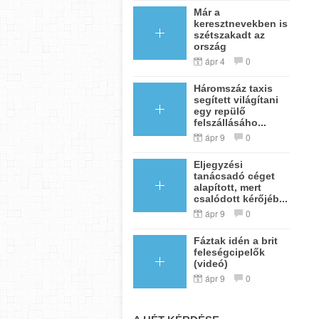
Már a
keresztnevekben is
szétszakadt az
ország
ápr 4
0
Háromszáz taxis
segített világítani
egy repülő
felszállásáho...
ápr 9
0
Eljegyzési
tanácsadó céget
alapított, mert
csalódott kérőjéb...
ápr 9
0
Fáztak idén a brit
feleségcipelők
(videó)
ápr 9
0