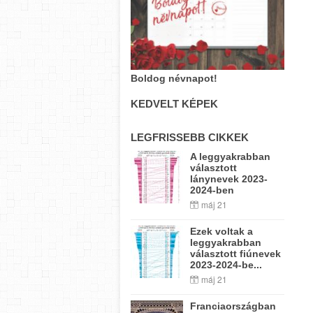
Boldog névnapot!
KEDVELT KÉPEK
LEGFRISSEBB CIKKEK
A leggyakrabban
választott
lánynevek 2023-
2024-ben
máj 21
Ezek voltak a
leggyakrabban
választott fiúnevek
2023-2024-be...
máj 21
Franciaországban