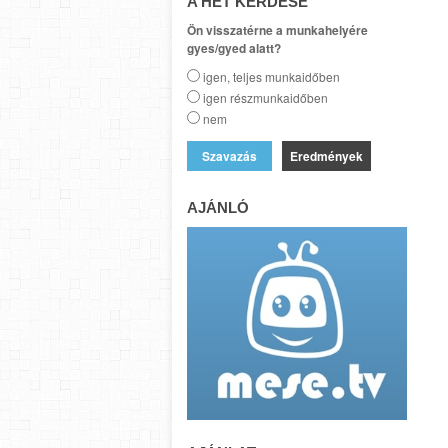
A HÉT KÉRDÉSE
Ön visszatérne a munkahelyére
gyes/gyed alatt?
igen, teljes munkaidőben
igen részmunkaidőben
nem
Eredmények
AJÁNLÓ