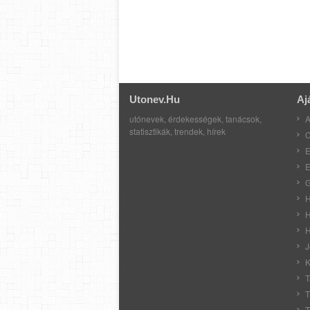
Utonev.hu
Aj
utónevek, érdekességek, tanácsok,
A
statisztikák, trendek, hírek
C
E
E
G
H
H
H
J
K
T
T
T