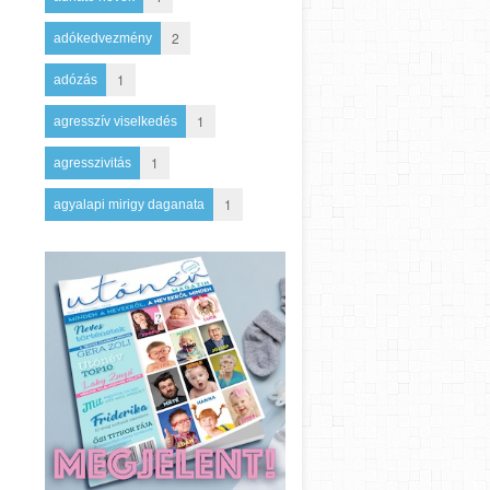
2
adókedvezmény
1
adózás
1
agresszív viselkedés
1
agresszivitás
1
agyalapi mirigy daganata