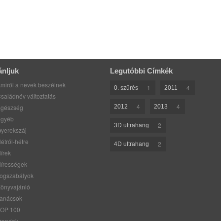
ánljuk
Legutóbbi Címkék
miről a nevek beszélnek
1
4
0. szűrés
2011
saládnév változtatás
4
4
gészség
2012
2013
gyéb
2
3D ultrahang
yerekszáj
étről-hétre
2
4D ultrahang
írek
írességek
ogszabályok
önyvajánló
anácsok
OP 100
rendek