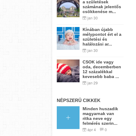
a születések
számának jelentős
csökkenése m...
jan 30
Kínában újabb
mélypontot ért el a
születési és
halálozási ar...
jan 30
CSOK ide vagy
oda, decemberben
12 százalékkal
kevesebb baba ...
jan 29
NÉPSZERŰ CIKKEK
Minden huszadik
magyarnak van
ritka neve egy
felmérés szerin...
ápr 4
0