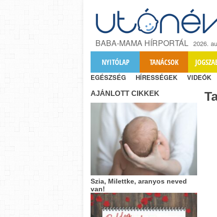
BABA-MAMA HÍRPORTÁL
2026. au
NYITÓLAP
TANÁCSOK
JOGSZA
EGÉSZSÉG
HÍRESSÉGEK
VIDEÓK
AJÁNLOTT CIKKEK
T
Szia, Milettke, aranyos neved
van!