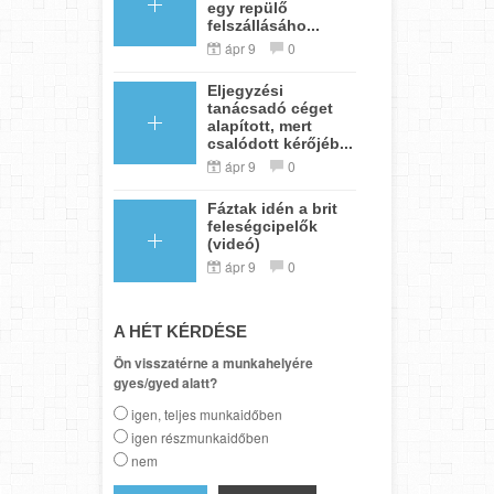
egy repülő
felszállásáho...
ápr 9
0
Eljegyzési
tanácsadó céget
alapított, mert
csalódott kérőjéb...
ápr 9
0
Fáztak idén a brit
feleségcipelők
(videó)
ápr 9
0
A HÉT KÉRDÉSE
Ön visszatérne a munkahelyére
gyes/gyed alatt?
igen, teljes munkaidőben
igen részmunkaidőben
nem