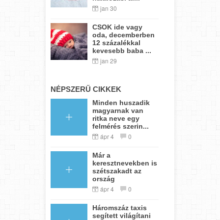
jan 30
CSOK ide vagy
oda, decemberben
12 százalékkal
kevesebb baba ...
jan 29
NÉPSZERŰ CIKKEK
Minden huszadik
magyarnak van
ritka neve egy
felmérés szerin...
ápr 4
0
Már a
keresztnevekben is
szétszakadt az
ország
ápr 4
0
Háromszáz taxis
segített világítani