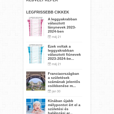
LEGFRISSEBB CIKKEK
A leggyakrabban
választott
lánynevek 2023-
2024-ben
máj 21
Ezek voltak a
leggyakrabban
választott fiúnevek
2023-2024-be...
máj 21
Franciaországban
a születések
számának jelentős
csökkenése m...
jan 30
Kínában újabb
mélypontot ért el a
születési és
halálozási ar...