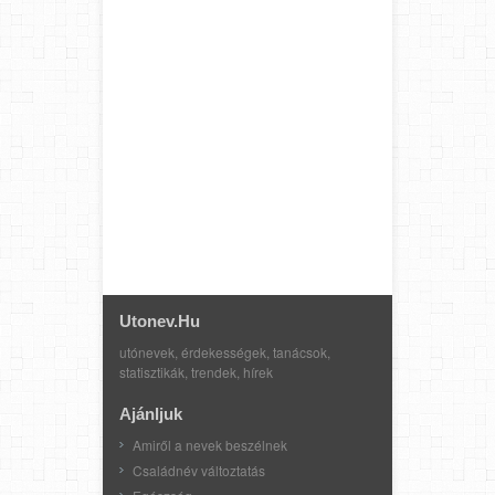
Utonev.hu
utónevek, érdekességek, tanácsok,
statisztikák, trendek, hírek
Ajánljuk
Amiről a nevek beszélnek
Családnév változtatás