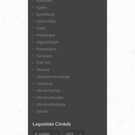
Egészség
Egyéb
Gyerekszáj
Hétről-hétre
Hírek
Hírességek
Jogszabályok
Könyvajánló
Tanácsok
TOP 100
Trendek
Újszülött név toplista
Ultrahang
Utónév toplista
Utónévválasztás
Utónévváltoztatás
Videók
Legutóbbi Címkék
1
4
0. szűrés
2011