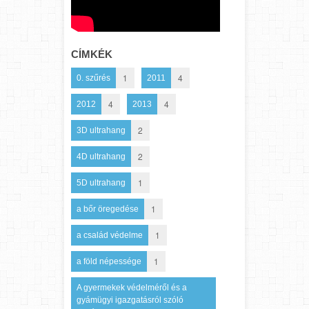
CÍMKÉK
1
4
0. szűrés
2011
4
4
2012
2013
2
3D ultrahang
2
4D ultrahang
1
5D ultrahang
1
a bőr öregedése
1
a család védelme
1
a föld népessége
A gyermekek védelméről és a
gyámügyi igazgatásról szóló