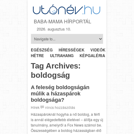
BABA-MAMA HÍRPORTÁL
2026. augusztus 10.
EGÉSZSÉG
HÍRESSÉGEK
VIDEÓK
HÉTRŐL-
HÉTRE
ULTRAHANG
KÉPGALÉRIA
SZÜLÉSZET
Tag Archives:
boldogság
A feleség boldogságán
múlik a házaspárok
boldogsága?
Hírek
nincs hozzászólás
Házaspároknál hogyha a nő boldog, a férfi
is annál elégedettebb életével – állítja egy új
tanulmány, amelyről a Fox News számol be.
Összességében a boldog házasságban élő