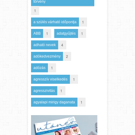
törvény
1
1
a szülés várható időpontja
1
1
ABB
adatgyűjtés
4
adható nevek
2
adókedvezmény
1
adózás
1
agresszív viselkedés
1
agresszivitás
1
agyalapi mirigy daganata