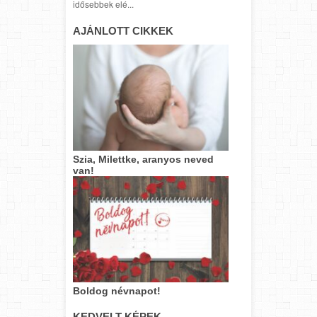
idősebbek elé...
AJÁNLOTT CIKKEK
Szia, Milettke, aranyos neved
van!
Boldog névnapot!
KEDVELT KÉPEK