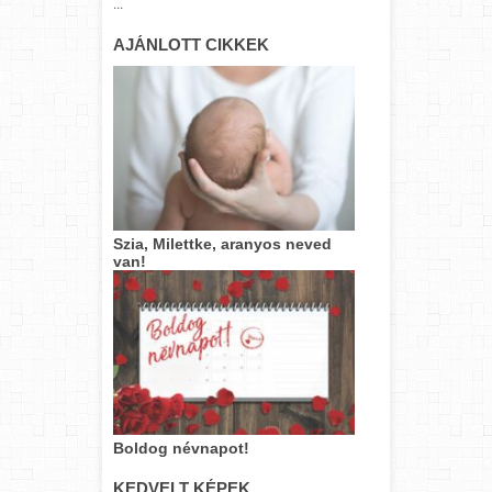
...
AJÁNLOTT CIKKEK
Szia, Milettke, aranyos neved
van!
Boldog névnapot!
KEDVELT KÉPEK