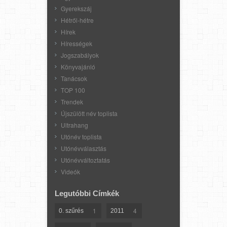
Gyerekszáj
Hétről-hétre
Hírek
Hírességek
Jogszabályok
Könyvajánló
Tanácsok
TOP 100
Trendek
Újszülött név toplista
Ultrahang
Utónév toplista
Utónévválasztás
Utónévváltoztatás
Videók
Legutóbbi Címkék
1
4
0. szűrés
2011