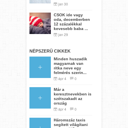
jan 30
CSOK ide vagy
oda, decemberben
12 százalékkal
kevesebb baba ...
jan 29
NÉPSZERŰ CIKKEK
Minden huszadik
magyarnak van
ritka neve egy
felmérés szerin...
ápr 4
0
Már a
keresztnevekben is
szétszakadt az
ország
ápr 4
0
Háromszáz taxis
segített világítani