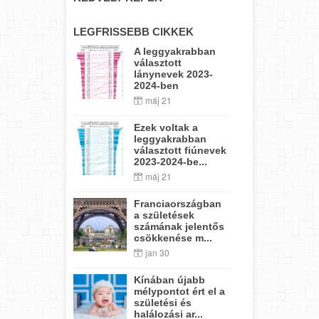
LEGFRISSEBB CIKKEK
A leggyakrabban
választott
lánynevek 2023-
2024-ben
máj 21
Ezek voltak a
leggyakrabban
választott fiúnevek
2023-2024-be...
máj 21
Franciaországban
a születések
számának jelentős
csökkenése m...
jan 30
Kínában újabb
mélypontot ért el a
születési és
halálozási ar...