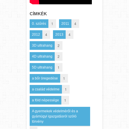
CÍMKÉK
1
4
0. szűrés
2011
4
4
2012
2013
2
3D ultrahang
2
4D ultrahang
1
5D ultrahang
1
a bőr öregedése
1
a család védelme
1
a föld népessége
A gyermekek védelméről és a
gyámügyi igazgatásról szóló
törvény