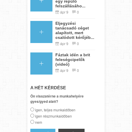
egy repülő
felszállásáho...
ápr 9
0
Eljegyzési
tanácsadó céget
alapított, mert
csalódott kérőjéb...
ápr 9
0
Fáztak idén a brit
feleségcipelők
(videó)
ápr 9
0
A HÉT KÉRDÉSE
Ön visszatérne a munkahelyére
gyes/gyed alatt?
igen, teljes munkaidőben
igen részmunkaidőben
nem