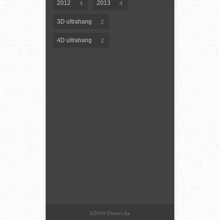
4
4
2012
2013
2
3D ultrahang
2
4D ultrahang
©2019 Utonev.hu