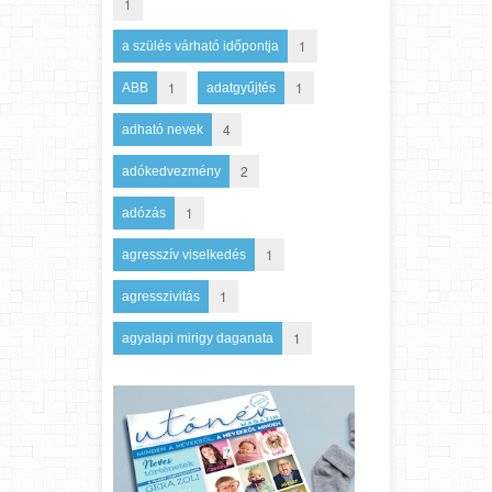
1
1
a szülés várható időpontja
1
1
ABB
adatgyűjtés
4
adható nevek
2
adókedvezmény
1
adózás
1
agresszív viselkedés
1
agresszivitás
1
agyalapi mirigy daganata