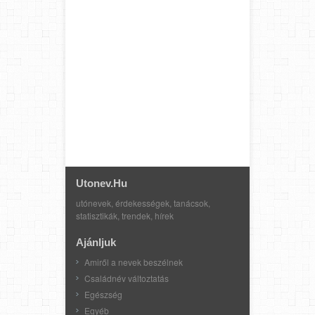
Utonev.hu
utónevek, érdekességek, tanácsok,
statisztikák, trendek, hírek
Ajánljuk
Amiről a nevek beszélnek
Családnév változtatás
Egészség
Egyéb