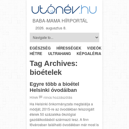
BABA-MAMA HÍRPORTÁL
2026. augusztus 8.
EGÉSZSÉG
HÍRESSÉGEK
VIDEÓK
HÉTRŐL-
HÉTRE
ULTRAHANG
KÉPGALÉRIA
SZÜLÉSZET
Tag Archives:
bioételek
Egyre több a bioétel
Helsinki óvodáiban
Hírek
nincs hozzászólás
Ha Helsinki önkormányzata megtalálja a
módját, 2015-re az óvodákban felszolgált
ételek 50 százaléka ökológiai
gazdálkodásból származó lesz. A finn
fővárosban található óvodákban már most is