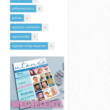
2
adókedvezmény
1
adózás
1
agresszív viselkedés
1
agresszivitás
1
agyalapi mirigy daganata