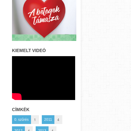
KIEMELT VIDEÓ
CÍMKÉK
1
4
0. szűrés
2011
4
4
2012
2013