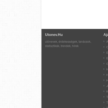
Utonev.hu
Aj
utónevek, érdekességek, tanácsok,
A
statisztikák, trendek, hírek
C
E
E
G
H
H
H
J
K
T
T
T