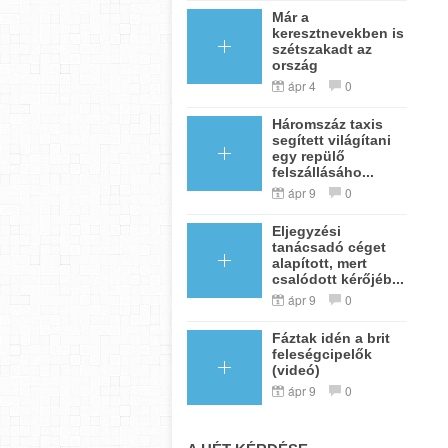
Már a
keresztnevekben is
szétszakadt az
ország
ápr 4
0
Háromszáz taxis
segített világítani
egy repülő
felszállásáho...
ápr 9
0
Eljegyzési
tanácsadó céget
alapított, mert
csalódott kérőjéb...
ápr 9
0
Fáztak idén a brit
feleségcipelők
(videó)
ápr 9
0