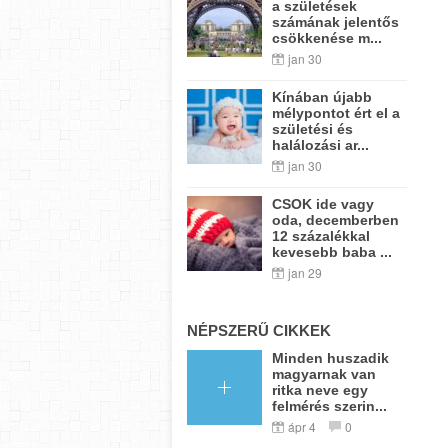
a születések
számának jelentős
csökkenése m...
jan 30
Kínában újabb
mélypontot ért el a
születési és
halálozási ar...
jan 30
CSOK ide vagy
oda, decemberben
12 százalékkal
kevesebb baba ...
jan 29
NÉPSZERŰ CIKKEK
Minden huszadik
magyarnak van
ritka neve egy
felmérés szerin...
ápr 4
0