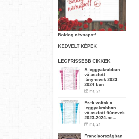
Boldog névnapot!
KEDVELT KÉPEK
LEGFRISSEBB CIKKEK
A leggyakrabban
választott
lánynevek 2023-
2024-ben
máj 21
Ezek voltak a
leggyakrabban
választott fiúnevek
2023-2024-be...
máj 21
Franciaországban