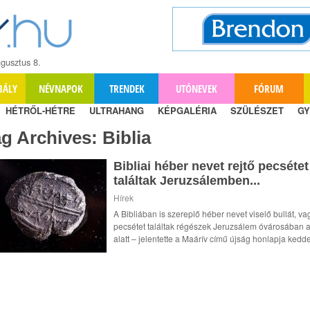
gusztus 8.
BÁLY
NÉVNAPOK
TRENDEK
UTÓNEVEK
FÓRUM
HÉTRŐL-HÉTRE
ULTRAHANG
KÉPGALÉRIA
SZÜLÉSZET
GY
ag Archives:
Biblia
Bibliai héber nevet rejtő pecsétet
találtak Jeruzsálemben...
Hírek
A Bibliában is szereplő héber nevet viselő bullát, va
pecsétet találtak régészek Jeruzsálem óvárosában a
alatt – jelentette a Maárív című újság honlapja kedden