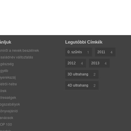
ánljuk
Legutóbbi Címkék
miről a nevek beszélnek
1
4
0. szűrés
2011
saládnév változtatás
4
4
gészség
2012
2013
gyéb
2
3D ultrahang
yerekszáj
étről-hétre
2
4D ultrahang
írek
írességek
ogszabályok
önyvajánló
anácsok
OP 100
rendek