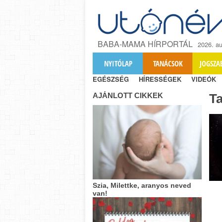
BABA-MAMA HÍRPORTÁL
2026. au
NYITÓLAP
TANÁCSOK
JOGSZA
EGÉSZSÉG
HÍRESSÉGEK
VIDEÓK
AJÁNLOTT CIKKEK
T
Szia, Milettke, aranyos neved
van!