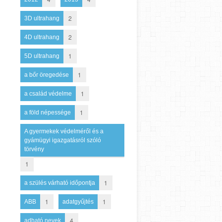
2
3D ultrahang
2
4D ultrahang
1
5D ultrahang
1
a bőr öregedése
1
a család védelme
1
a föld népessége
A gyermekek védelméről és a
gyámügyi igazgatásról szóló
törvény
1
1
a szülés várható időpontja
1
1
ABB
adatgyűjtés
4
adható nevek