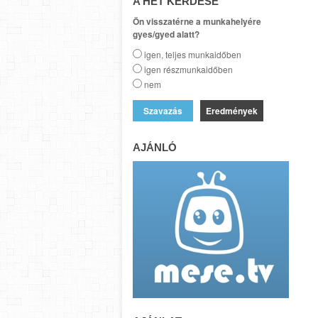
A HÉT KÉRDÉSE
Ön visszatérne a munkahelyére
gyes/gyed alatt?
igen, teljes munkaidőben
igen részmunkaidőben
nem
Eredmények
AJÁNLÓ