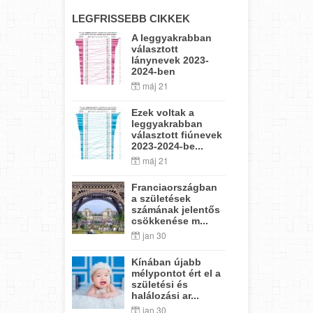
LEGFRISSEBB CIKKEK
A leggyakrabban
választott
lánynevek 2023-
2024-ben
máj 21
Ezek voltak a
leggyakrabban
választott fiúnevek
2023-2024-be...
máj 21
Franciaországban
a születések
számának jelentős
csökkenése m...
jan 30
Kínában újabb
mélypontot ért el a
születési és
halálozási ar...
jan 30