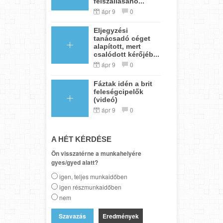
felszállásáho...
ápr 9
0
Eljegyzési
tanácsadó céget
alapított, mert
csalódott kérőjéb...
ápr 9
0
Fáztak idén a brit
feleségcipelők
(videó)
ápr 9
0
A HÉT KÉRDÉSE
Ön visszatérne a munkahelyére
gyes/gyed alatt?
igen, teljes munkaidőben
igen részmunkaidőben
nem
Eredmények