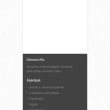
Utonev.hu
utónevek, érdekességek, tanácsok,
statisztikák, trendek, hírek
Ajánljuk
Amiről a nevek beszélnek
Családnév változtatás
Egészség
Egyéb
Gyerekszáj