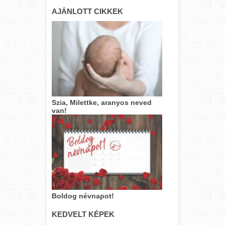
AJÁNLOTT CIKKEK
Szia, Milettke, aranyos neved
van!
Boldog névnapot!
KEDVELT KÉPEK