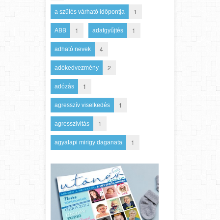
1
a szülés várható időpontja
1
1
ABB
adatgyűjtés
4
adható nevek
2
adókedvezmény
1
adózás
1
agresszív viselkedés
1
agresszivitás
1
agyalapi mirigy daganata