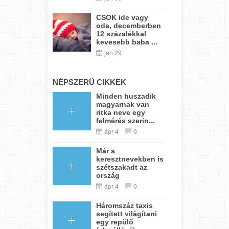
CSOK ide vagy
oda, decemberben
12 százalékkal
kevesebb baba ...
jan 29
NÉPSZERŰ CIKKEK
Minden huszadik
magyarnak van
ritka neve egy
felmérés szerin...
ápr 4
0
Már a
keresztnevekben is
szétszakadt az
ország
ápr 4
0
Háromszáz taxis
segített világítani
egy repülő