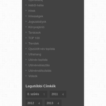
Hétről-hétre
Hírek
Hírességek
Jogszabályok
Könyvajánló
Tanácsok
TOP 100
Trendek
Újszülött név toplista
Ultrahang
Utónév toplista
Utónévválasztás
Utónévváltoztatás
Videók
Legutóbbi Címkék
1
4
0. szűrés
2011
4
4
2012
2013