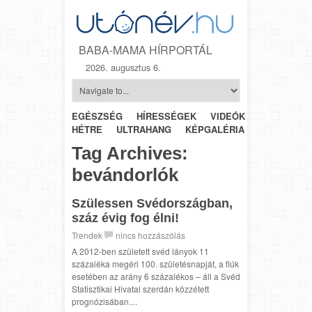
BABA-MAMA HÍRPORTÁL
2026. augusztus 6.
EGÉSZSÉG
HÍRESSÉGEK
VIDEÓK
HÉTRŐL-
HÉTRE
ULTRAHANG
KÉPGALÉRIA
SZÜLÉSZET
Tag Archives:
bevándorlók
Szülessen Svédországban,
száz évig fog élni!
Trendek
nincs hozzászólás
A 2012-ben született svéd lányok 11
százaléka megéri 100. születésnapját, a fiúk
esetében az arány 6 százalékos – áll a Svéd
Statisztikai Hivatal szerdán közzétett
prognózisában....