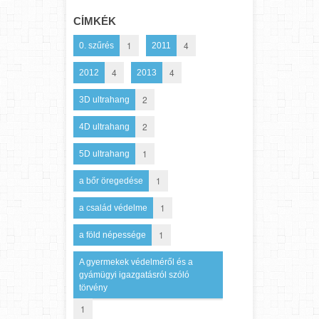
CÍMKÉK
1
4
0. szűrés
2011
4
4
2012
2013
2
3D ultrahang
2
4D ultrahang
1
5D ultrahang
1
a bőr öregedése
1
a család védelme
1
a föld népessége
A gyermekek védelméről és a
gyámügyi igazgatásról szóló
törvény
1