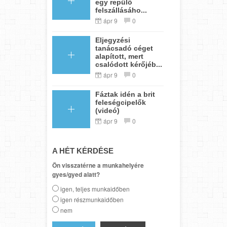
egy repülő
felszállásáho...
ápr 9
0
Eljegyzési
tanácsadó céget
alapított, mert
csalódott kérőjéb...
ápr 9
0
Fáztak idén a brit
feleségcipelők
(videó)
ápr 9
0
A HÉT KÉRDÉSE
Ön visszatérne a munkahelyére
gyes/gyed alatt?
igen, teljes munkaidőben
igen részmunkaidőben
nem