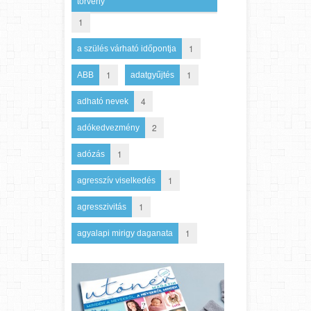
törvény
1
1
a szülés várható időpontja
1
1
ABB
adatgyűjtés
4
adható nevek
2
adókedvezmény
1
adózás
1
agresszív viselkedés
1
agresszivitás
1
agyalapi mirigy daganata