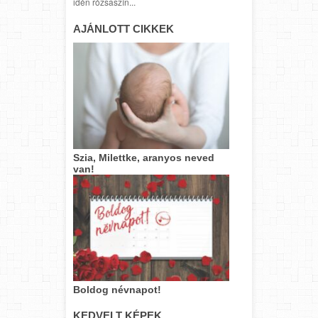
idén rózsaszín...
AJÁNLOTT CIKKEK
Szia, Milettke, aranyos neved
van!
Boldog névnapot!
KEDVELT KÉPEK