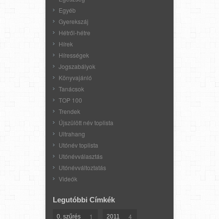
Egyéb
Gyerekszáj
Hétről-hétre
Hírek
Hírességek
Jogszabályok
Könyvajánló
Tanácsok
TOP 100
Trendek
Újszülött név toplista
Ultrahang
Utónév toplista
Utónévválasztás
Utónévváltoztatás
Videók
Legutóbbi Címkék
1
4
0. szűrés
2011