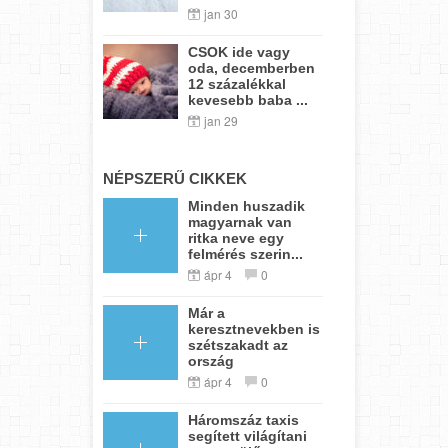
jan 30
CSOK ide vagy
oda, decemberben
12 százalékkal
kevesebb baba ...
jan 29
NÉPSZERŰ CIKKEK
Minden huszadik
magyarnak van
ritka neve egy
felmérés szerin...
ápr 4
0
Már a
keresztnevekben is
szétszakadt az
ország
ápr 4
0
Háromszáz taxis
segített világítani