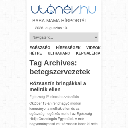
BABA-MAMA HÍRPORTÁL
2026. augusztus 10.
EGÉSZSÉG
HÍRESSÉGEK
VIDEÓK
HÉTRŐL-
HÉTRE
ULTRAHANG
KÉPGALÉRIA
SZÜLÉSZET
Tag Archives:
betegszervezetek
Rózsaszín bringákkal a
mellrák ellen
Egészség
nincs hozzászólás
Október 13-án rendhagyó módon
kampányol a mellrák ellen és az
egészségmegőrzés mellett az Egészség
Hídja Összefogás Egyesület. A már
hagyományossá vált rózsaszín lánchídi séta