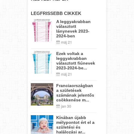
LEGFRISSEBB CIKKEK
A leggyakrabban
választott
lánynevek 2023-
2024-ben
máj 21
Ezek voltak a
leggyakrabban
választott fiúnevek
2023-2024-be...
máj 21
Franciaországban
a születések
számának jelentős
csökkenése m...
jan 30
Kínában újabb
mélypontot ért el a
születési és
halálozási ar...