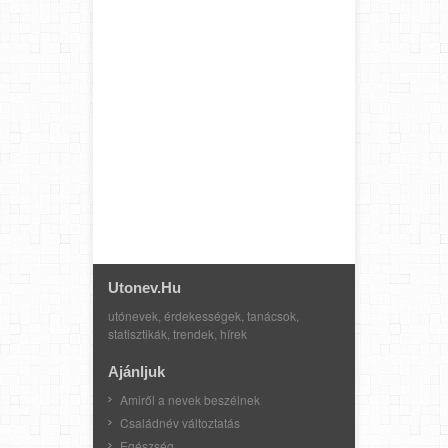
Utonev.hu
utónevek, érdekességek, tanácsok,
statisztikák, trendek, hírek
Ajánljuk
Amiről a nevek beszélnek
Családnév változtatás
Egészség