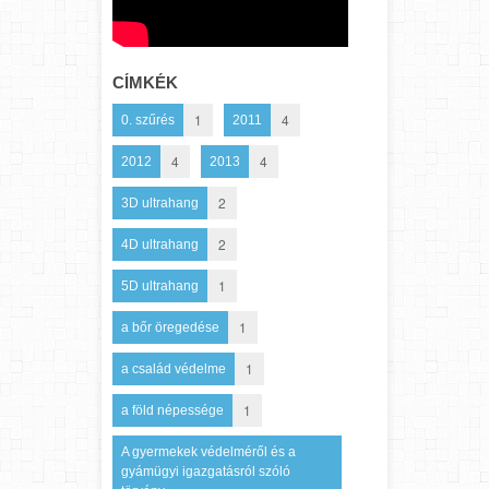
CÍMKÉK
1
4
0. szűrés
2011
4
4
2012
2013
2
3D ultrahang
2
4D ultrahang
1
5D ultrahang
1
a bőr öregedése
1
a család védelme
1
a föld népessége
A gyermekek védelméről és a
gyámügyi igazgatásról szóló