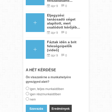
felszállásáho...
ápr 9
0
Eljegyzési
tanácsadó céget
alapított, mert
csalódott kérőjéb...
ápr 9
0
Fáztak idén a brit
feleségcipelők
(videó)
ápr 9
0
A HÉT KÉRDÉSE
Ön visszatérne a munkahelyére
gyes/gyed alatt?
igen, teljes munkaidőben
igen részmunkaidőben
nem
Eredmények