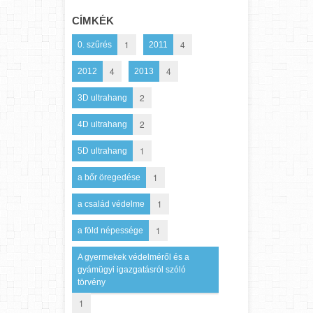
CÍMKÉK
1
4
0. szűrés
2011
4
4
2012
2013
2
3D ultrahang
2
4D ultrahang
1
5D ultrahang
1
a bőr öregedése
1
a család védelme
1
a föld népessége
A gyermekek védelméről és a
gyámügyi igazgatásról szóló
törvény
1