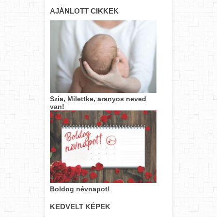
AJÁNLOTT CIKKEK
Szia, Milettke, aranyos neved
van!
Boldog névnapot!
KEDVELT KÉPEK