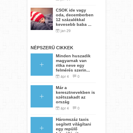
CSOK ide vagy
oda, decemberben
12 százalékkal
kevesebb baba ...
jan 29
NÉPSZERŰ CIKKEK
Minden huszadik
magyarnak van
ritka neve egy
felmérés szerin...
ápr 4
0
Már a
keresztnevekben is
szétszakadt az
ország
ápr 4
0
Háromszáz taxis
segített világítani
egy repülő