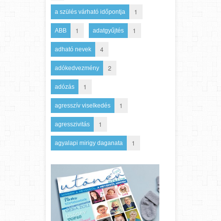
1
a szülés várható időpontja
1
1
ABB
adatgyűjtés
4
adható nevek
2
adókedvezmény
1
adózás
1
agresszív viselkedés
1
agresszivitás
1
agyalapi mirigy daganata