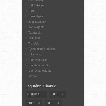
Hétről-hétre
Hírek
Hírességek
Jogszabályok
Könyvajánló
Tanácsok
TOP 100
Trendek
Újszülött név toplista
Ultrahang
Utónév toplista
Utónévválasztás
Utónévváltoztatás
Videók
Legutóbbi Címkék
1
4
0. szűrés
2011
4
4
2012
2013