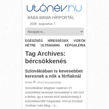
BABA-MAMA HÍRPORTÁL
2026. augusztus 7.
EGÉSZSÉG
HÍRESSÉGEK
VIDEÓK
HÉTRŐL-
HÉTRE
ULTRAHANG
KÉPGALÉRIA
SZÜLÉSZET
Tag Archives:
bércsökkenés
Szlovákiában is kevesebbet
keresnek a nők a férfiaknál
Hírek
nincs hozzászólás
Szlovákiában átlagban csaknem 21
százalékkal keresnek kevesebbet a nők mint
a férfiak, így a nemek közti bérkülönbség 5
százalékponttal magasabb, mint az Európai
Unióban mért átlag – d...