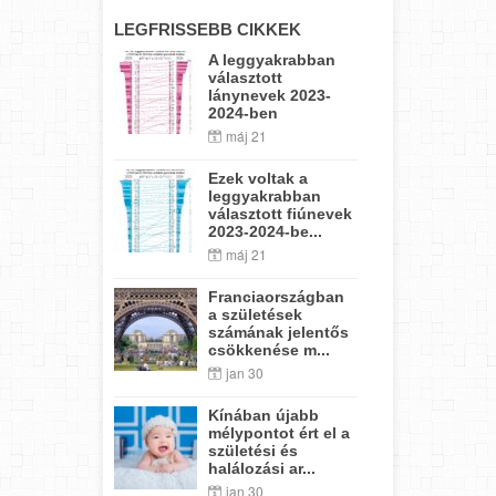
LEGFRISSEBB CIKKEK
A leggyakrabban
választott
lánynevek 2023-
2024-ben
máj 21
Ezek voltak a
leggyakrabban
választott fiúnevek
2023-2024-be...
máj 21
Franciaországban
a születések
számának jelentős
csökkenése m...
jan 30
Kínában újabb
mélypontot ért el a
születési és
halálozási ar...
jan 30