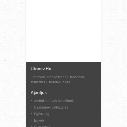
Utonev.hu
utónevek, érdekességek, tanácsok,
statisztikák, trendek, hírek
Ajánljuk
Amiről a nevek beszélnek
Családnév változtatás
Egészség
Egyéb
Gyerekszáj