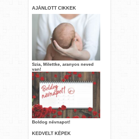
AJÁNLOTT CIKKEK
Szia, Milettke, aranyos neved
van!
Boldog névnapot!
KEDVELT KÉPEK