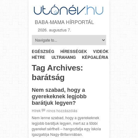
BABA-MAMA HÍRPORTÁL
2026. augusztus 7.
EGÉSZSÉG
HÍRESSÉGEK
VIDEÓK
HÉTRŐL-
HÉTRE
ULTRAHANG
KÉPGALÉRIA
SZÜLÉSZET
Tag Archives:
barátság
Nem szabad, hogy a
gyerekeknek legjobb
barátjuk legyen?
Hírek
nincs hozzászólás
Nem lenne szabad, hogy a gyerekeknek
legjobb barátjuk legyen, mert az a többi
gyereket sértheti – hangoztatja egy iskola
igazgatója Nagy-Britanniában.