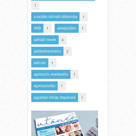
1
1
a szülés várható időpontja
1
1
ABB
adatgyűjtés
4
adható nevek
2
adókedvezmény
1
adózás
1
agresszív viselkedés
1
agresszivitás
1
agyalapi mirigy daganata