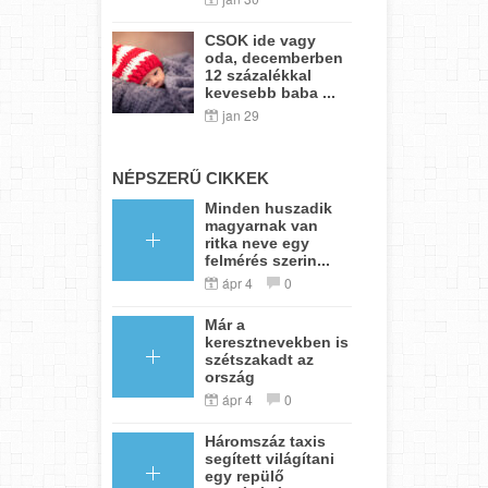
CSOK ide vagy
oda, decemberben
12 százalékkal
kevesebb baba ...
jan 29
NÉPSZERŰ CIKKEK
Minden huszadik
magyarnak van
ritka neve egy
felmérés szerin...
ápr 4
0
Már a
keresztnevekben is
szétszakadt az
ország
ápr 4
0
Háromszáz taxis
segített világítani
egy repülő