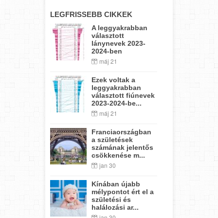
LEGFRISSEBB CIKKEK
A leggyakrabban
választott
lánynevek 2023-
2024-ben
máj 21
Ezek voltak a
leggyakrabban
választott fiúnevek
2023-2024-be...
máj 21
Franciaországban
a születések
számának jelentős
csökkenése m...
jan 30
Kínában újabb
mélypontot ért el a
születési és
halálozási ar...
jan 30