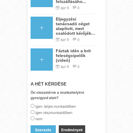
felszállásáho...
ápr 9
0
Eljegyzési
tanácsadó céget
alapított, mert
csalódott kérőjéb...
ápr 9
0
Fáztak idén a brit
feleségcipelők
(videó)
ápr 9
0
A HÉT KÉRDÉSE
Ön visszatérne a munkahelyére
gyes/gyed alatt?
igen, teljes munkaidőben
igen részmunkaidőben
nem
Eredmények