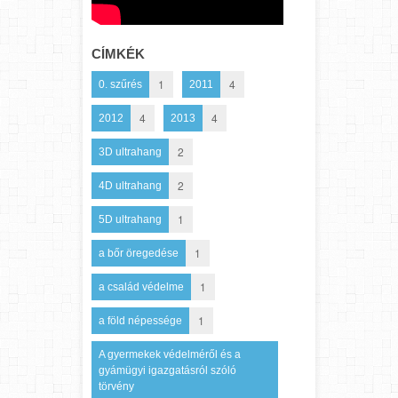
CÍMKÉK
1
4
0. szűrés
2011
4
4
2012
2013
2
3D ultrahang
2
4D ultrahang
1
5D ultrahang
1
a bőr öregedése
1
a család védelme
1
a föld népessége
A gyermekek védelméről és a
gyámügyi igazgatásról szóló
törvény