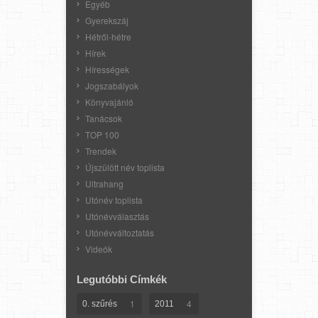
Egyéb
Gyerekszáj
Hétről-hétre
Hírek
Hírességek
Jogszabályok
Könyvajánló
Tanácsok
TOP 100
Trendek
Újszülött név toplista
Ultrahang
Utónév toplista
Utónévválasztás
Utónévváltoztatás
Videók
Legutóbbi Címkék
1
4
0. szűrés
2011