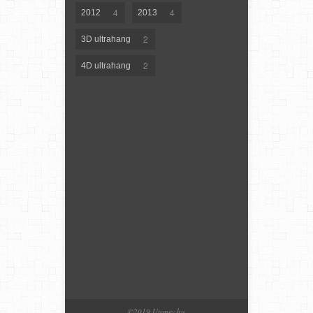
4
4
2012
2013
2
3D ultrahang
2
4D ultrahang
©2019 Utonev.hu