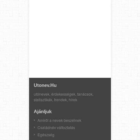
Utonev.hu
utónevek, érdekességek, tanácsok,
statisztikák, trendek, hírek
Ajánljuk
Amiről a nevek beszélnek
Családnév változtatás
Egészség