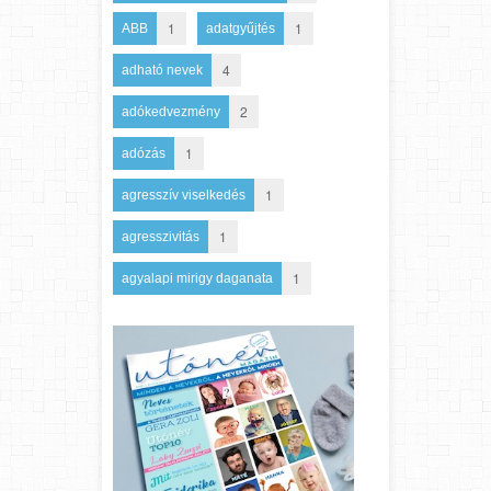
1
1
ABB
adatgyűjtés
4
adható nevek
2
adókedvezmény
1
adózás
1
agresszív viselkedés
1
agresszivitás
1
agyalapi mirigy daganata