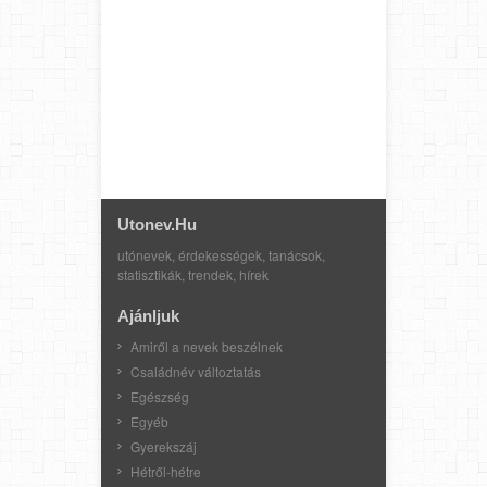
Utonev.hu
utónevek, érdekességek, tanácsok,
statisztikák, trendek, hírek
Ajánljuk
Amiről a nevek beszélnek
Családnév változtatás
Egészség
Egyéb
Gyerekszáj
Hétről-hétre