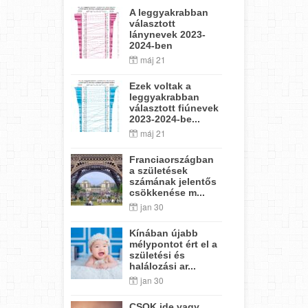
A leggyakrabban
választott
lánynevek 2023-
2024-ben
máj 21
Ezek voltak a
leggyakrabban
választott fiúnevek
2023-2024-be...
máj 21
Franciaországban
a születések
számának jelentős
csökkenése m...
jan 30
Kínában újabb
mélypontot ért el a
születési és
halálozási ar...
jan 30
CSOK ide vagy