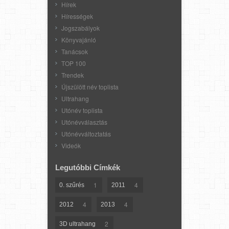
Hírek
Hírességek
Jogszabályok
Könyvajánló
Tanácsok
TOP 100
Trendek
Újszülött név toplista
Ultrahang
Utónév toplista
Utónévválasztás
Utónévváltoztatás
Videók
Legutóbbi Címkék
1
4
0. szűrés
2011
4
4
2012
2013
2
3D ultrahang