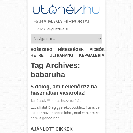
BABA-MAMA HÍRPORTÁL
2026. augusztus 10.
EGÉSZSÉG
HÍRESSÉGEK
VIDEÓK
HÉTRŐL-
HÉTRE
ULTRAHANG
KÉPGALÉRIA
SZÜLÉSZET
Tag Archives:
babaruha
5 dolog, amit ellenőrizz ha
használtan vásárolsz!
Tanácsok
nincs hozzászólás
Ezt a listát főleg gyerekcuccokhoz írtam, de
mindenhez hasznos lehet, mert van, amikre
nem is gondolnánk.
AJÁNLOTT CIKKEK