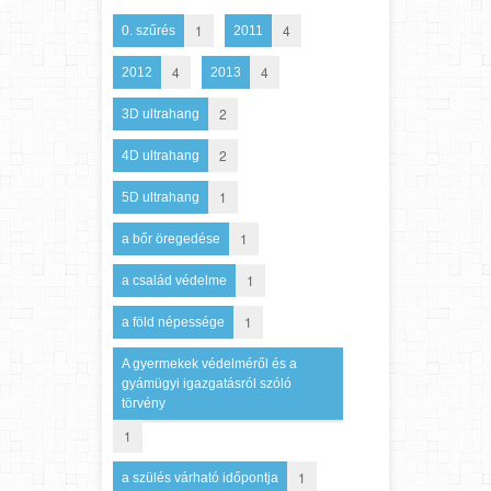
1
4
0. szűrés
2011
4
4
2012
2013
2
3D ultrahang
2
4D ultrahang
1
5D ultrahang
1
a bőr öregedése
1
a család védelme
1
a föld népessége
A gyermekek védelméről és a
gyámügyi igazgatásról szóló
törvény
1
1
a szülés várható időpontja