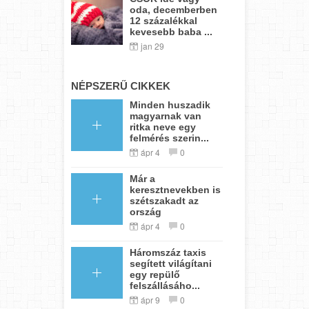
oda, decemberben
12 százalékkal
kevesebb baba ...
jan 29
NÉPSZERŰ CIKKEK
Minden huszadik
magyarnak van
ritka neve egy
felmérés szerin...
ápr 4
0
Már a
keresztnevekben is
szétszakadt az
ország
ápr 4
0
Háromszáz taxis
segített világítani
egy repülő
felszállásáho...
ápr 9
0