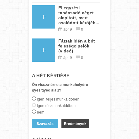
Eljegyzési
tanácsadó céget
alapított, mert
csalódott kérőjéb...
ápr 9
0
Fáztak idén a brit
feleségcipelők
(videó)
ápr 9
0
A HÉT KÉRDÉSE
Ön visszatérne a munkahelyére
gyes/gyed alatt?
igen, teljes munkaidőben
igen részmunkaidőben
nem
Eredmények