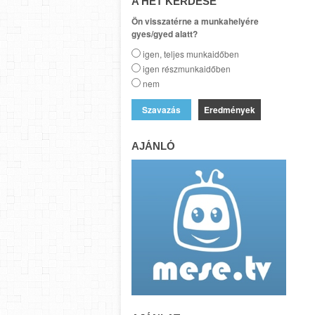
A HÉT KÉRDÉSE
Ön visszatérne a munkahelyére
gyes/gyed alatt?
igen, teljes munkaidőben
igen részmunkaidőben
nem
Eredmények
AJÁNLÓ