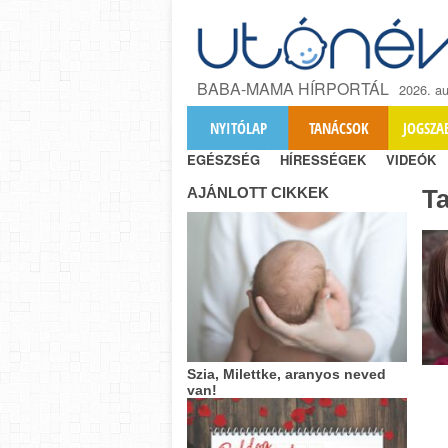
BABA-MAMA HÍRPORTÁL
2026. au
NYITÓLAP
TANÁCSOK
JOGSZA
EGÉSZSÉG
HÍRESSÉGEK
VIDEÓK
AJÁNLOTT CIKKEK
T
Szia, Milettke, aranyos neved
van!