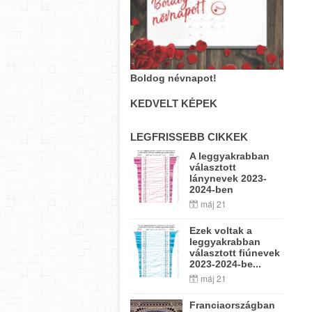
Boldog névnapot!
KEDVELT KÉPEK
LEGFRISSEBB CIKKEK
A leggyakrabban
választott
lánynevek 2023-
2024-ben
máj 21
Ezek voltak a
leggyakrabban
választott fiúnevek
2023-2024-be...
máj 21
Franciaországban