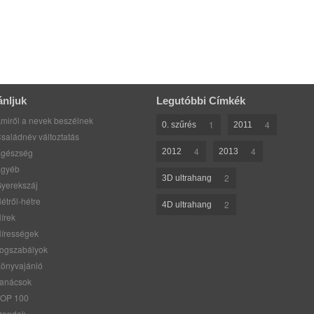
ánljuk
Legutóbbi Címkék
miről a nevek beszélnek
1
4
0. szűrés
2011
saládnév változtatás
4
4
gészség
2012
2013
gyéb
2
3D ultrahang
yerekszáj
étről-hétre
2
4D ultrahang
írek
írességek
ogszabályok
önyvajánló
anácsok
OP 100
rendek