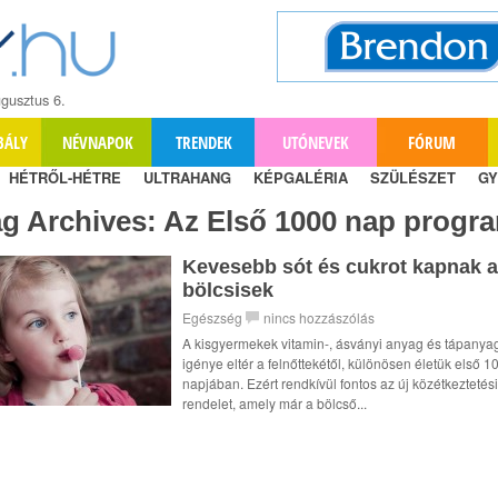
gusztus 6.
BÁLY
NÉVNAPOK
TRENDEK
UTÓNEVEK
FÓRUM
HÉTRŐL-HÉTRE
ULTRAHANG
KÉPGALÉRIA
SZÜLÉSZET
GY
ag Archives:
Az Első 1000 nap progr
Kevesebb sót és cukrot kapnak a
bölcsisek
Egészség
nincs hozzászólás
A kisgyermekek vitamin-, ásványi anyag és tápanya
igénye eltér a felnőttekétől, különösen életük első 1
napjában. Ezért rendkívül fontos az új közétkeztetési
rendelet, amely már a bölcső...