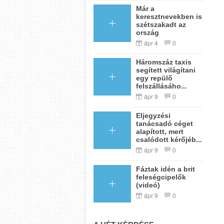
Már a
keresztnevekben is
szétszakadt az
ország
ápr 4
0
Háromszáz taxis
segített világítani
egy repülő
felszállásáho...
ápr 9
0
Eljegyzési
tanácsadó céget
alapított, mert
csalódott kérőjéb...
ápr 9
0
Fáztak idén a brit
feleségcipelők
(videó)
ápr 9
0