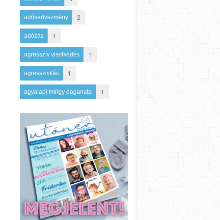
2
adókedvezmény
1
adózás
1
agresszív viselkedés
1
agresszivitás
1
agyalapi mirigy daganata