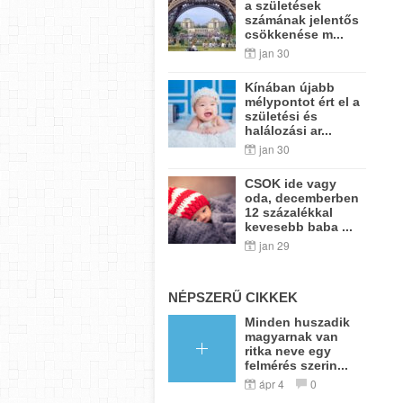
a születések
számának jelentős
csökkenése m...
jan 30
Kínában újabb
mélypontot ért el a
születési és
halálozási ar...
jan 30
CSOK ide vagy
oda, decemberben
12 százalékkal
kevesebb baba ...
jan 29
NÉPSZERŰ CIKKEK
Minden huszadik
magyarnak van
ritka neve egy
felmérés szerin...
ápr 4
0