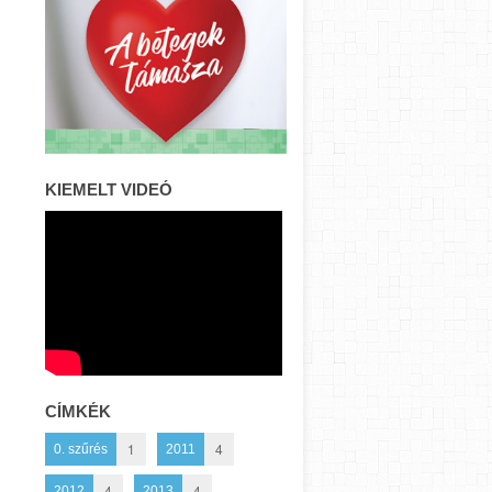
KIEMELT VIDEÓ
CÍMKÉK
1
4
0. szűrés
2011
4
4
2012
2013