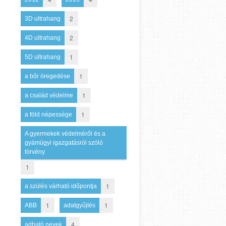
2
3D ultrahang
2
4D ultrahang
1
5D ultrahang
1
a bőr öregedése
1
a család védelme
1
a föld népessége
A gyermekek védelméről és a
gyámügyi igazgatásról szóló
törvény
1
1
a szülés várható időpontja
1
1
ABB
adatgyűjtés
4
adható nevek