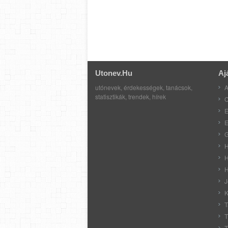
Utonev.hu
Aj
utónevek, érdekességek, tanácsok,
A
statisztikák, trendek, hírek
C
E
E
G
H
H
H
J
K
T
T
T