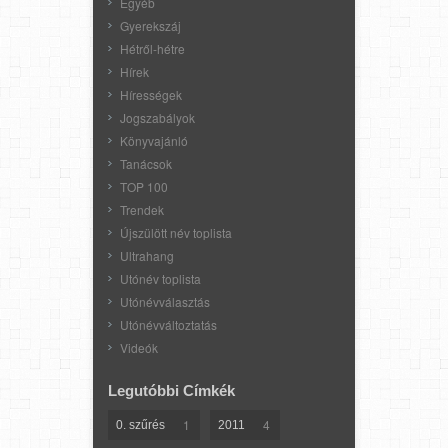
Egyéb
Gyerekszáj
Hétről-hétre
Hírek
Hírességek
Jogszabályok
Könyvajánló
Tanácsok
TOP 100
Trendek
Újszülött név toplista
Ultrahang
Utónév toplista
Utónévválasztás
Utónévváltoztatás
Videók
Legutóbbi Címkék
1
4
0. szűrés
2011