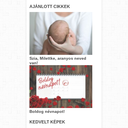
AJÁNLOTT CIKKEK
Szia, Milettke, aranyos neved
van!
Boldog névnapot!
KEDVELT KÉPEK