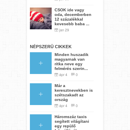
CSOK ide vagy
oda, decemberben
12 százalékkal
kevesebb baba ...
jan 29
NÉPSZERŰ CIKKEK
Minden huszadik
magyarnak van
ritka neve egy
felmérés szerin...
ápr 4
0
Már a
keresztnevekben is
szétszakadt az
ország
ápr 4
0
Háromszáz taxis
segített világítani
egy repülő