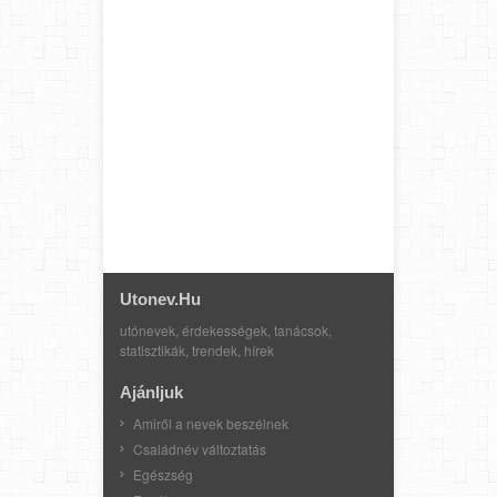
Utonev.hu
utónevek, érdekességek, tanácsok,
statisztikák, trendek, hírek
Ajánljuk
Amiről a nevek beszélnek
Családnév változtatás
Egészség