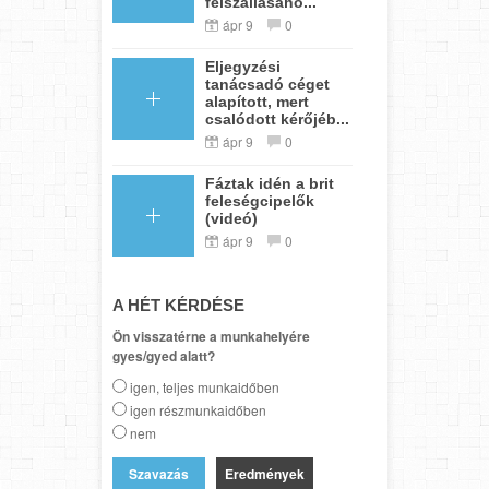
felszállásáho...
ápr 9
0
Eljegyzési
tanácsadó céget
alapított, mert
csalódott kérőjéb...
ápr 9
0
Fáztak idén a brit
feleségcipelők
(videó)
ápr 9
0
A HÉT KÉRDÉSE
Ön visszatérne a munkahelyére
gyes/gyed alatt?
igen, teljes munkaidőben
igen részmunkaidőben
nem
Eredmények