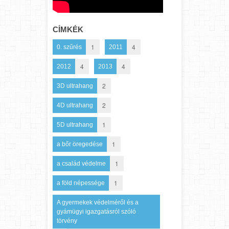
CÍMKÉK
1
4
0. szűrés
2011
4
4
2012
2013
2
3D ultrahang
2
4D ultrahang
1
5D ultrahang
1
a bőr öregedése
1
a család védelme
1
a föld népessége
A gyermekek védelméről és a
gyámügyi igazgatásról szóló
törvény