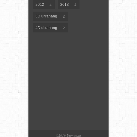
4
4
2012
2013
2
3D ultrahang
2
4D ultrahang
©2019 Utonev.hu