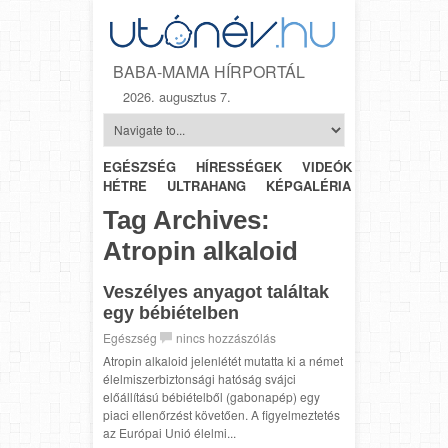
BABA-MAMA HÍRPORTÁL
2026. augusztus 7.
EGÉSZSÉG
HÍRESSÉGEK
VIDEÓK
HÉTRŐL-
HÉTRE
ULTRAHANG
KÉPGALÉRIA
SZÜLÉSZET
Tag Archives:
Atropin alkaloid
Veszélyes anyagot találtak
egy bébiételben
Egészség
nincs hozzászólás
Atropin alkaloid jelenlétét mutatta ki a német
élelmiszerbiztonsági hatóság svájci
előállítású bébiételből (gabonapép) egy
piaci ellenőrzést követően. A figyelmeztetés
az Európai Unió élelmi...