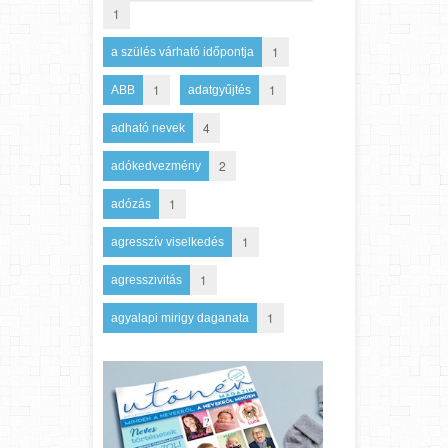
1
1
a szülés várható időpontja
1
1
ABB
adatgyűjtés
4
adható nevek
2
adókedvezmény
1
adózás
1
agresszív viselkedés
1
agresszivitás
1
agyalapi mirigy daganata