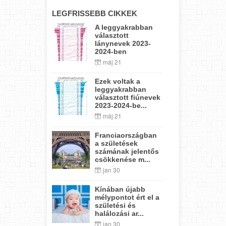
LEGFRISSEBB CIKKEK
A leggyakrabban
választott
lánynevek 2023-
2024-ben
máj 21
Ezek voltak a
leggyakrabban
választott fiúnevek
2023-2024-be...
máj 21
Franciaországban
a születések
számának jelentős
csökkenése m...
jan 30
Kínában újabb
mélypontot ért el a
születési és
halálozási ar...
jan 30