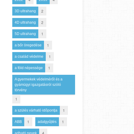
2
3D ultrahang
2
4D ultrahang
1
5D ultrahang
1
a bőr öregedése
1
a család védelme
1
a föld népessége
A gyermekek védelméről és a
gyámügyi igazgatásról szóló
törvény
1
1
a szülés várható időpontja
1
1
ABB
adatgyűjtés
4
adható nevek