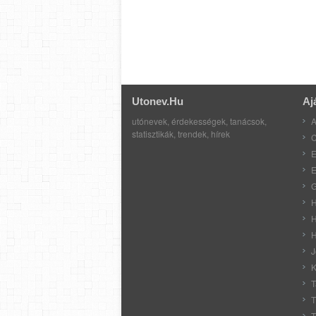
Utonev.hu
Aj
utónevek, érdekességek, tanácsok,
A
statisztikák, trendek, hírek
C
E
E
G
H
H
H
J
K
T
T
T