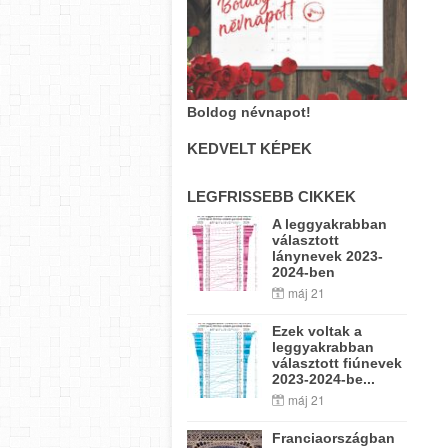
Boldog névnapot!
KEDVELT KÉPEK
LEGFRISSEBB CIKKEK
A leggyakrabban
választott
lánynevek 2023-
2024-ben
máj 21
Ezek voltak a
leggyakrabban
választott fiúnevek
2023-2024-be...
máj 21
Franciaországban