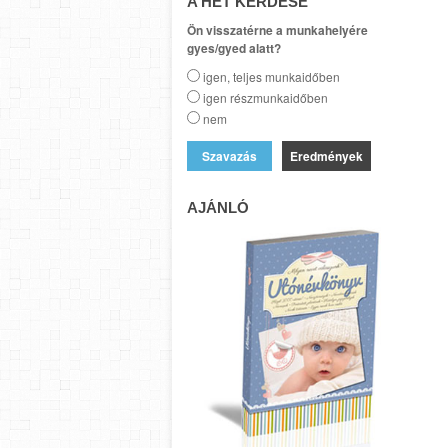
A HÉT KÉRDÉSE
Ön visszatérne a munkahelyére
gyes/gyed alatt?
igen, teljes munkaidőben
igen részmunkaidőben
nem
Eredmények
AJÁNLÓ