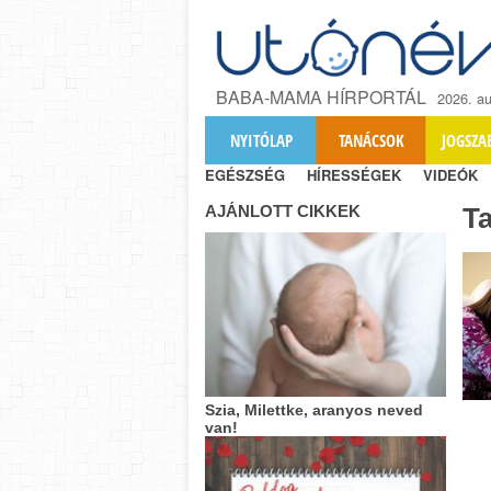
BABA-MAMA HÍRPORTÁL
2026. au
NYITÓLAP
TANÁCSOK
JOGSZA
EGÉSZSÉG
HÍRESSÉGEK
VIDEÓK
AJÁNLOTT CIKKEK
T
Szia, Milettke, aranyos neved
van!