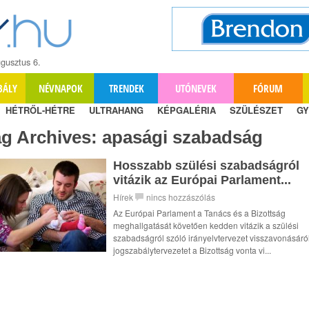
gusztus 6.
BÁLY
NÉVNAPOK
TRENDEK
UTÓNEVEK
FÓRUM
HÉTRŐL-HÉTRE
ULTRAHANG
KÉPGALÉRIA
SZÜLÉSZET
GY
ag Archives:
apasági szabadság
Hosszabb szülési szabadságról
vitázik az Európai Parlament...
Hírek
nincs hozzászólás
Az Európai Parlament a Tanács és a Bizottság
meghallgatását követően kedden vitázik a szülési
szabadságról szóló irányelvtervezet visszavonásáról
jogszabálytervezetet a Bizottság vonta vi...