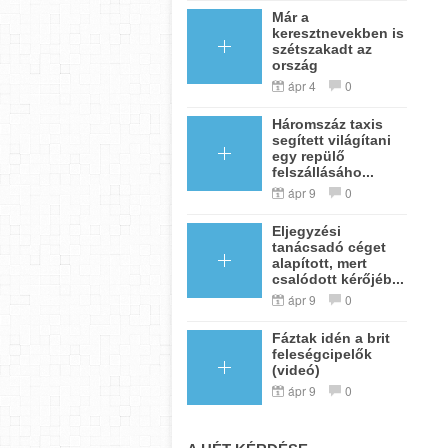
Már a
keresztnevekben is
szétszakadt az
ország
ápr 4
0
Háromszáz taxis
segített világítani
egy repülő
felszállásáho...
ápr 9
0
Eljegyzési
tanácsadó céget
alapított, mert
csalódott kérőjéb...
ápr 9
0
Fáztak idén a brit
feleségcipelők
(videó)
ápr 9
0