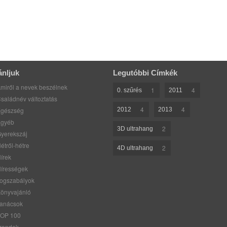
ánljuk
Legutóbbi Címkék
miről a nevek beszélnek
1
4
0. szűrés
2011
saládnév változtatás
4
4
gészség
2012
2013
gyéb
2
3D ultrahang
yerekszáj
étről-hétre
2
4D ultrahang
írek
írességek
ogszabályok
önyvajánló
anácsok
OP 100
rendek