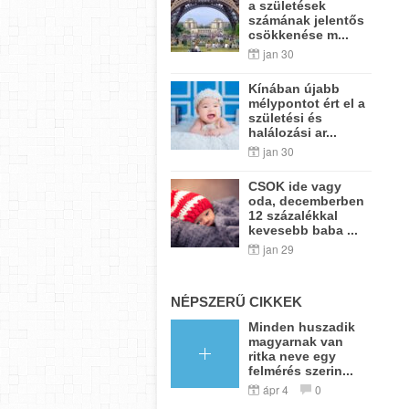
a születések
számának jelentős
csökkenése m...
jan 30
Kínában újabb
mélypontot ért el a
születési és
halálozási ar...
jan 30
CSOK ide vagy
oda, decemberben
12 százalékkal
kevesebb baba ...
jan 29
NÉPSZERŰ CIKKEK
Minden huszadik
magyarnak van
ritka neve egy
felmérés szerin...
ápr 4
0