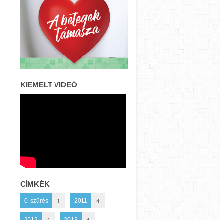
KIEMELT VIDEÓ
CÍMKÉK
1
4
0. szűrés
2011
4
4
2012
2013