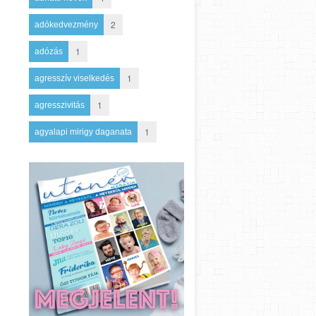
2
adókedvezmény
1
adózás
1
agresszív viselkedés
1
agresszivitás
1
agyalapi mirigy daganata