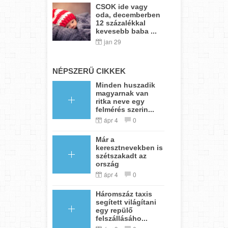
CSOK ide vagy
oda, decemberben
12 százalékkal
kevesebb baba ...
jan 29
NÉPSZERŰ CIKKEK
Minden huszadik
magyarnak van
ritka neve egy
felmérés szerin...
ápr 4
0
Már a
keresztnevekben is
szétszakadt az
ország
ápr 4
0
Háromszáz taxis
segített világítani
egy repülő
felszállásáho...