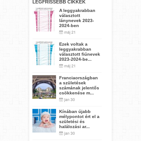
LEGFRISSEBB CIKKEK
A leggyakrabban
választott
lánynevek 2023-
2024-ben
máj 21
Ezek voltak a
leggyakrabban
választott fiúnevek
2023-2024-be...
máj 21
Franciaországban
a születések
számának jelentős
csökkenése m...
jan 30
Kínában újabb
mélypontot ért el a
születési és
halálozási ar...
jan 30