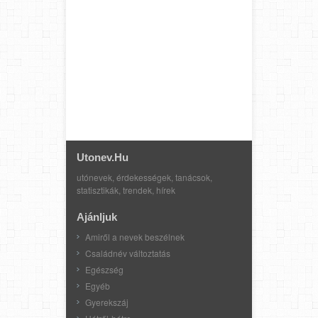
Utonev.hu
utónevek, érdekességek, tanácsok,
statisztikák, trendek, hírek
Ajánljuk
Amiről a nevek beszélnek
Családnév változtatás
Egészség
Egyéb
Gyerekszáj