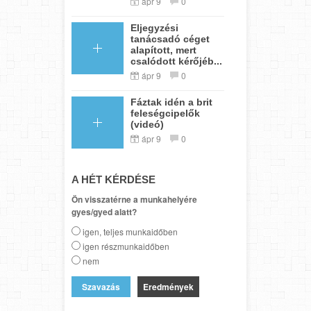
ápr 9
0
Eljegyzési
tanácsadó céget
alapított, mert
csalódott kérőjéb...
ápr 9
0
Fáztak idén a brit
feleségcipelők
(videó)
ápr 9
0
A HÉT KÉRDÉSE
Ön visszatérne a munkahelyére
gyes/gyed alatt?
igen, teljes munkaidőben
igen részmunkaidőben
nem
Eredmények