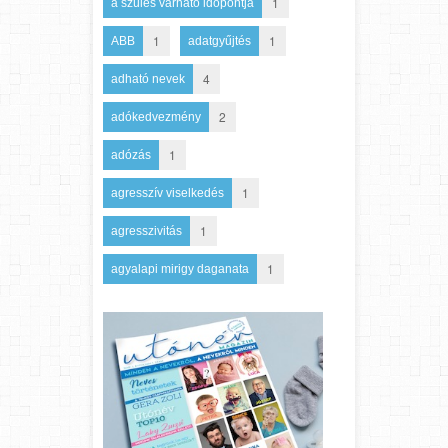
1
a szülés várható időpontja
1
1
ABB
adatgyűjtés
4
adható nevek
2
adókedvezmény
1
adózás
1
agresszív viselkedés
1
agresszivitás
1
agyalapi mirigy daganata