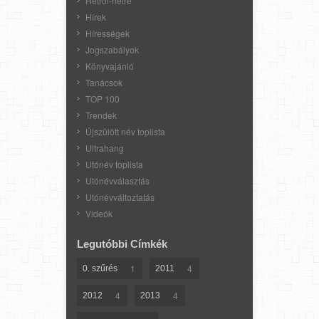
Hétről-hétre
Hírek
Hírességek
Jogszabályok
Könyvajánló
Tanácsok
TOP 100
Trendek
Újszülött név toplista
Ultrahang
Utónév toplista
Utónévválasztás
Utónévváltoztatás
Videók
Legutóbbi Címkék
1
4
0. szűrés
2011
4
4
2012
2013