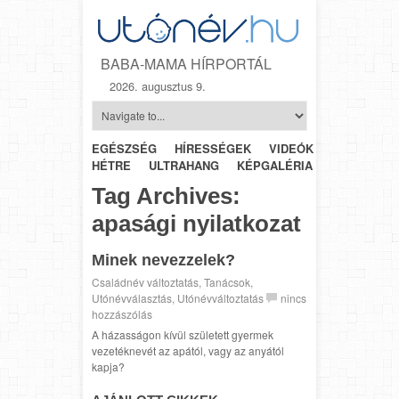
BABA-MAMA HÍRPORTÁL
2026. augusztus 9.
EGÉSZSÉG
HÍRESSÉGEK
VIDEÓK
HÉTRŐL-
HÉTRE
ULTRAHANG
KÉPGALÉRIA
SZÜLÉSZET
Tag Archives:
apasági nyilatkozat
Minek nevezzelek?
Családnév változtatás
,
Tanácsok
,
Utónévválasztás
,
Utónévváltoztatás
nincs
hozzászólás
A házasságon kívül született gyermek
vezetéknevét az apától, vagy az anyától
kapja?