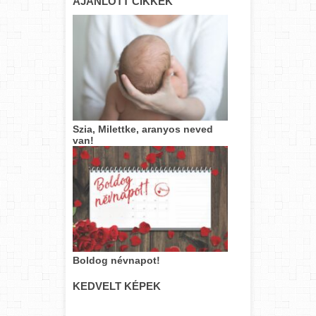
AJÁNLOTT CIKKEK
Szia, Milettke, aranyos neved
van!
Boldog névnapot!
KEDVELT KÉPEK