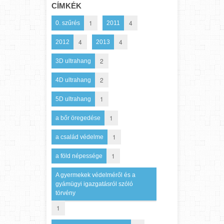
CÍMKÉK
1
4
0. szűrés
2011
4
4
2012
2013
2
3D ultrahang
2
4D ultrahang
1
5D ultrahang
1
a bőr öregedése
1
a család védelme
1
a föld népessége
A gyermekek védelméről és a
gyámügyi igazgatásról szóló
törvény
1