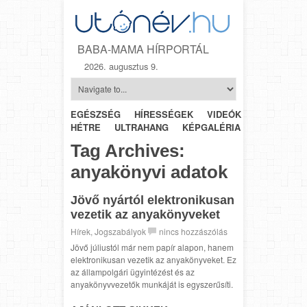
BABA-MAMA HÍRPORTÁL
2026. augusztus 9.
EGÉSZSÉG
HÍRESSÉGEK
VIDEÓK
HÉTRŐL-
HÉTRE
ULTRAHANG
KÉPGALÉRIA
SZÜLÉSZET
Tag Archives:
anyakönyvi adatok
Jövő nyártól elektronikusan
vezetik az anyakönyveket
Hírek
,
Jogszabályok
nincs hozzászólás
Jövő júliustól már nem papír alapon, hanem
elektronikusan vezetik az anyakönyveket. Ez
az állampolgári ügyintézést és az
anyakönyvvezetők munkáját is egyszerűsíti.