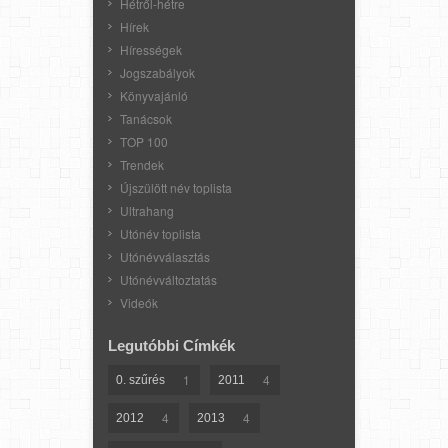
Hétről-hétre
Hírek
Hírességek
Jogszabályok
Könyvajánló
Tanácsok
TOP 100
Trendek
Újszülött név toplista
Ultrahang
Utónév toplista
Utónévválasztás
Utónévváltoztatás
Videók
Legutóbbi Címkék
1
4
0. szűrés
2011
4
4
2012
2013