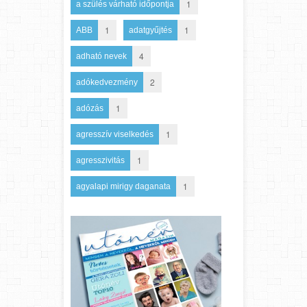
1
a szülés várható időpontja
1
1
ABB
adatgyűjtés
4
adható nevek
2
adókedvezmény
1
adózás
1
agresszív viselkedés
1
agresszivitás
1
agyalapi mirigy daganata