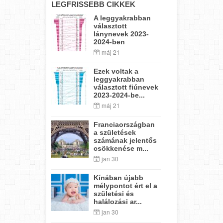
LEGFRISSEBB CIKKEK
A leggyakrabban
választott
lánynevek 2023-
2024-ben
máj 21
Ezek voltak a
leggyakrabban
választott fiúnevek
2023-2024-be...
máj 21
Franciaországban
a születések
számának jelentős
csökkenése m...
jan 30
Kínában újabb
mélypontot ért el a
születési és
halálozási ar...
jan 30