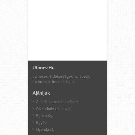
Utonev.hu
utónevek, érdekességek, tanácsok,
statisztikák, trendek, hírek
Ajánljuk
Amiről a nevek beszélnek
Családnév változtatás
Egészség
Egyéb
Gyerekszáj