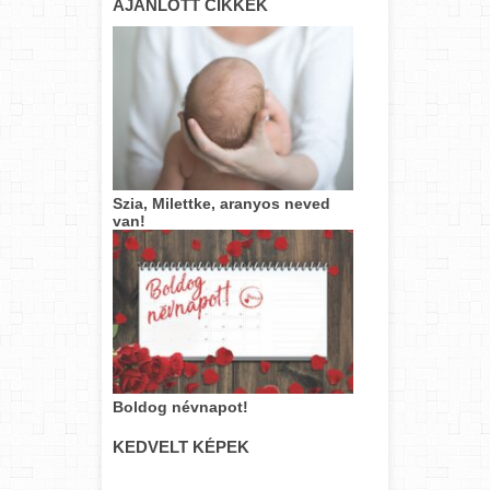
AJÁNLOTT CIKKEK
Szia, Milettke, aranyos neved
van!
Boldog névnapot!
KEDVELT KÉPEK