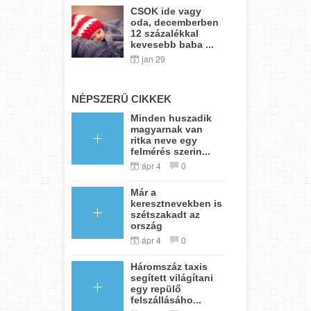
CSOK ide vagy
oda, decemberben
12 százalékkal
kevesebb baba ...
jan 29
NÉPSZERŰ CIKKEK
Minden huszadik
magyarnak van
ritka neve egy
felmérés szerin...
ápr 4
0
Már a
keresztnevekben is
szétszakadt az
ország
ápr 4
0
Háromszáz taxis
segített világítani
egy repülő
felszállásáho...