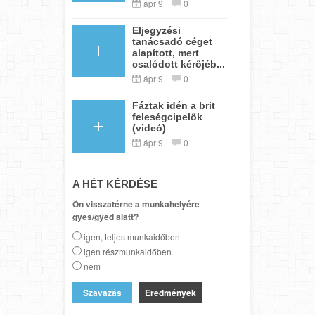
ápr 9
0
Eljegyzési
tanácsadó céget
alapított, mert
csalódott kérőjéb...
ápr 9
0
Fáztak idén a brit
feleségcipelők
(videó)
ápr 9
0
A HÉT KÉRDÉSE
Ön visszatérne a munkahelyére
gyes/gyed alatt?
igen, teljes munkaidőben
igen részmunkaidőben
nem
Eredmények