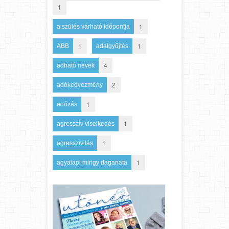
1
1
a szülés várható időpontja
1
1
ABB
adatgyűjtés
4
adható nevek
2
adókedvezmény
1
adózás
1
agresszív viselkedés
1
agresszivitás
1
agyalapi mirigy daganata