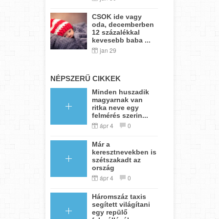
CSOK ide vagy
oda, decemberben
12 százalékkal
kevesebb baba ...
jan 29
NÉPSZERŰ CIKKEK
Minden huszadik
magyarnak van
ritka neve egy
felmérés szerin...
ápr 4
0
Már a
keresztnevekben is
szétszakadt az
ország
ápr 4
0
Háromszáz taxis
segített világítani
egy repülő