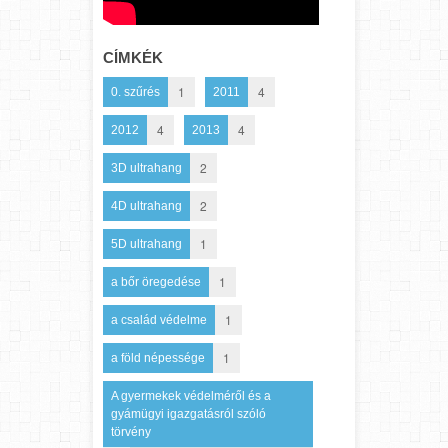
CÍMKÉK
1
4
0. szűrés
2011
4
4
2012
2013
2
3D ultrahang
2
4D ultrahang
1
5D ultrahang
1
a bőr öregedése
1
a család védelme
1
a föld népessége
A gyermekek védelméről és a
gyámügyi igazgatásról szóló
törvény