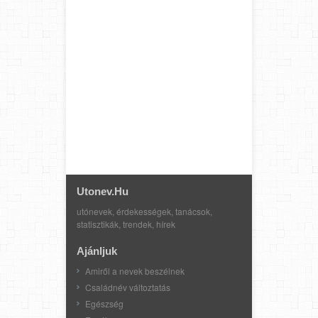
Utonev.hu
utónevek, érdekességek, tanácsok,
statisztikák, trendek, hírek
Ajánljuk
Amiről a nevek beszélnek
Családnév változtatás
Egészség