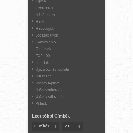
Egyéb
Gyerekszáj
Hétről-hétre
Hírek
Hírességek
Jogszabályok
Könyvajánló
Tanácsok
TOP 100
Trendek
Újszülött név toplista
Ultrahang
Utónév toplista
Utónévválasztás
Utónévváltoztatás
Videók
Legutóbbi Címkék
1
4
0. szűrés
2011