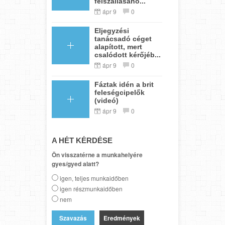
felszállásáho...
ápr 9
0
Eljegyzési
tanácsadó céget
alapított, mert
csalódott kérőjéb...
ápr 9
0
Fáztak idén a brit
feleségcipelők
(videó)
ápr 9
0
A HÉT KÉRDÉSE
Ön visszatérne a munkahelyére
gyes/gyed alatt?
igen, teljes munkaidőben
igen részmunkaidőben
nem
Eredmények