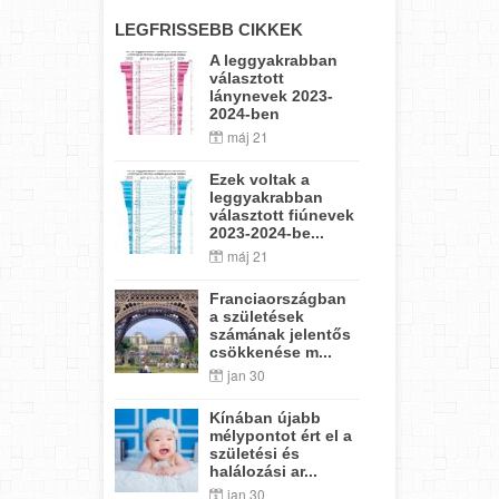
LEGFRISSEBB CIKKEK
A leggyakrabban
választott
lánynevek 2023-
2024-ben
máj 21
Ezek voltak a
leggyakrabban
választott fiúnevek
2023-2024-be...
máj 21
Franciaországban
a születések
számának jelentős
csökkenése m...
jan 30
Kínában újabb
mélypontot ért el a
születési és
halálozási ar...
jan 30