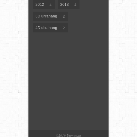
4
4
2012
2013
2
3D ultrahang
2
4D ultrahang
©2019 Utonev.hu