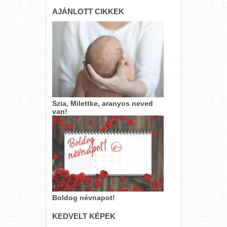
AJÁNLOTT CIKKEK
Szia, Milettke, aranyos neved
van!
Boldog névnapot!
KEDVELT KÉPEK