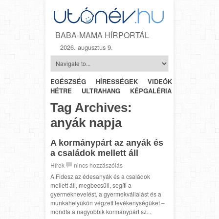
BABA-MAMA HÍRPORTÁL
2026. augusztus 9.
EGÉSZSÉG
HÍRESSÉGEK
VIDEÓK
HÉTRŐL-
HÉTRE
ULTRAHANG
KÉPGALÉRIA
SZÜLÉSZET
Tag Archives:
anyák napja
A kormánypárt az anyák és
a családok mellett áll
Hírek
nincs hozzászólás
A Fidesz az édesanyák és a családok
mellett áll, megbecsüli, segíti a
gyermeknevelést, a gyermekvállalást és a
munkahelyükön végzett tevékenységüket –
mondta a nagyobbik kormánypárt sz...