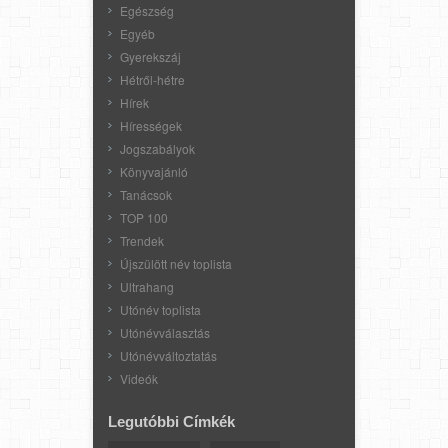
Egészség
Egyéb
Gyerekszáj
Hétről-hétre
Hírek
Hírességek
Jogszabályok
Könyvajánló
Tanácsok
TOP 100
Trendek
Újszülött név toplista
Ultrahang
Utónév toplista
Utónévválasztás
Utónévváltoztatás
Videók
Legutóbbi Címkék