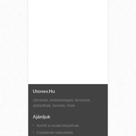
Utonev.hu
utónevek, érdekességek, tanácsok,
statisztikák, trendek, hírek
Ajánljuk
Amiről a nevek beszélnek
Családnév változtatás