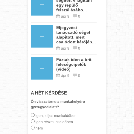
segített világítani
egy repülő
felszállásáho...
ápr 9
0
Eljegyzési
tanácsadó céget
alapított, mert
csalódott kérőjéb...
ápr 9
0
Fáztak idén a brit
feleségcipelők
(videó)
ápr 9
0
A HÉT KÉRDÉSE
Ön visszatérne a munkahelyére
gyes/gyed alatt?
igen, teljes munkaidőben
igen részmunkaidőben
nem