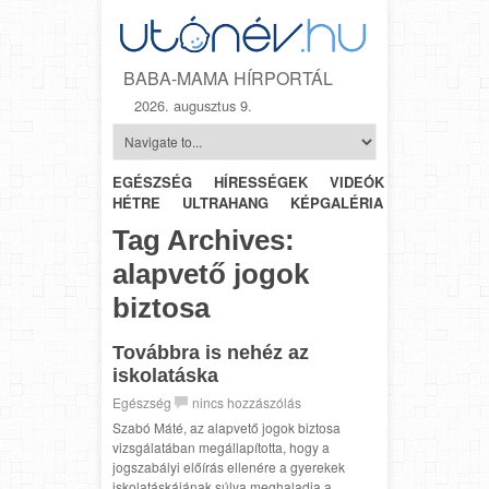
BABA-MAMA HÍRPORTÁL
2026. augusztus 9.
EGÉSZSÉG
HÍRESSÉGEK
VIDEÓK
HÉTRŐL-
HÉTRE
ULTRAHANG
KÉPGALÉRIA
SZÜLÉSZET
Tag Archives:
alapvető jogok
biztosa
Továbbra is nehéz az
iskolatáska
Egészség
nincs hozzászólás
Szabó Máté, az alapvető jogok biztosa
vizsgálatában megállapította, hogy a
jogszabályi előírás ellenére a gyerekek
iskolatáskájának súlya meghaladja a