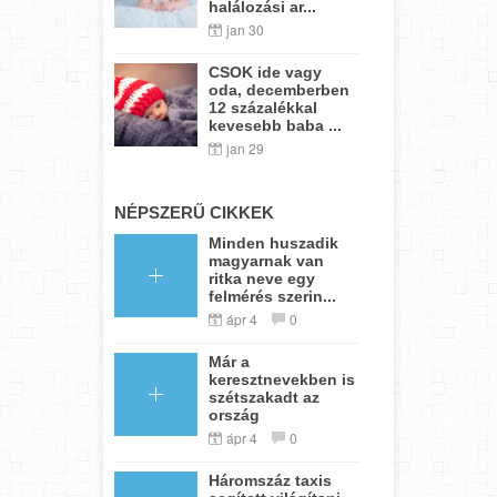
halálozási ar...
jan 30
CSOK ide vagy
oda, decemberben
12 százalékkal
kevesebb baba ...
jan 29
NÉPSZERŰ CIKKEK
Minden huszadik
magyarnak van
ritka neve egy
felmérés szerin...
ápr 4
0
Már a
keresztnevekben is
szétszakadt az
ország
ápr 4
0
Háromszáz taxis