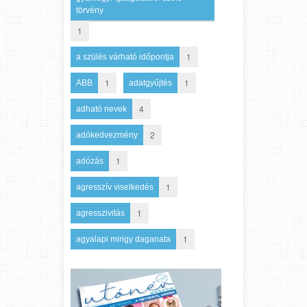
törvény
1
1
a szülés várható időpontja
1
1
ABB
adatgyűjtés
4
adható nevek
2
adókedvezmény
1
adózás
1
agresszív viselkedés
1
agresszivitás
1
agyalapi mirigy daganata