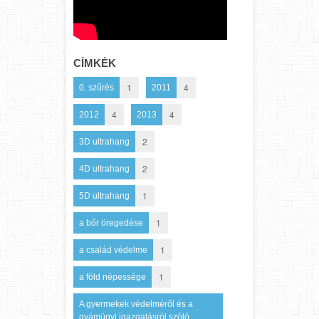
CÍMKÉK
1
4
0. szűrés
2011
4
4
2012
2013
2
3D ultrahang
2
4D ultrahang
1
5D ultrahang
1
a bőr öregedése
1
a család védelme
1
a föld népessége
A gyermekek védelméről és a
gyámügyi igazgatásról szóló