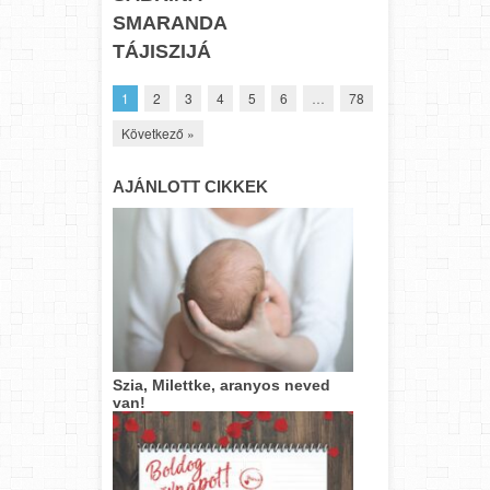
SMARANDA
TÁJISZIJÁ
1
2
3
4
5
6
…
78
Következő »
AJÁNLOTT CIKKEK
Szia, Milettke, aranyos neved
van!