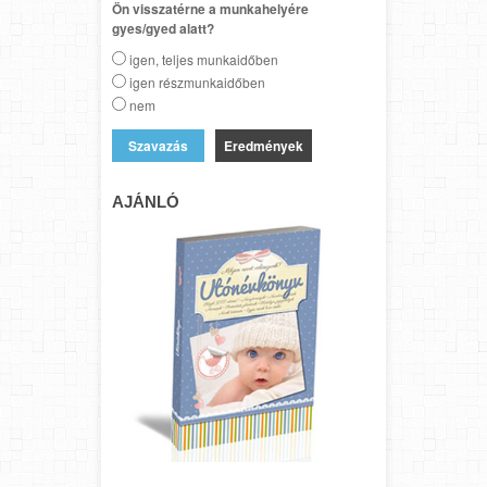
Ön visszatérne a munkahelyére
gyes/gyed alatt?
igen, teljes munkaidőben
igen részmunkaidőben
nem
Eredmények
AJÁNLÓ