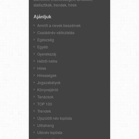
statisztikák, trendek, hírek
Ajánljuk
Amiről a nevek beszélnek
Családnév változtatás
Egészség
Egyéb
Gyerekszáj
Hétről-hétre
Hírek
Hírességek
Jogszabályok
Könyvajánló
Tanácsok
TOP 100
Trendek
Újszülött név toplista
Ultrahang
Utónév toplista