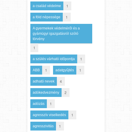
1
a család védelme
1
a föld népessége
A gyermekek védelméről és a
gyámügyi igazgatásról szóló
törvény
1
1
a szülés várható időpontja
1
1
ABB
adatgyűjtés
4
adható nevek
2
adókedvezmény
1
adózás
1
agresszív viselkedés
1
agresszivitás