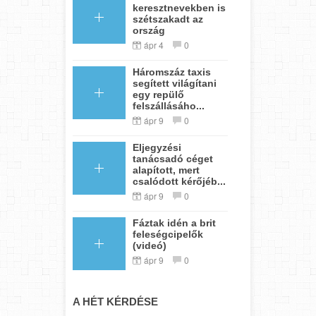
keresztnevekben is
szétszakadt az
ország
ápr 4
0
Háromszáz taxis
segített világítani
egy repülő
felszállásáho...
ápr 9
0
Eljegyzési
tanácsadó céget
alapított, mert
csalódott kérőjéb...
ápr 9
0
Fáztak idén a brit
feleségcipelők
(videó)
ápr 9
0
A HÉT KÉRDÉSE