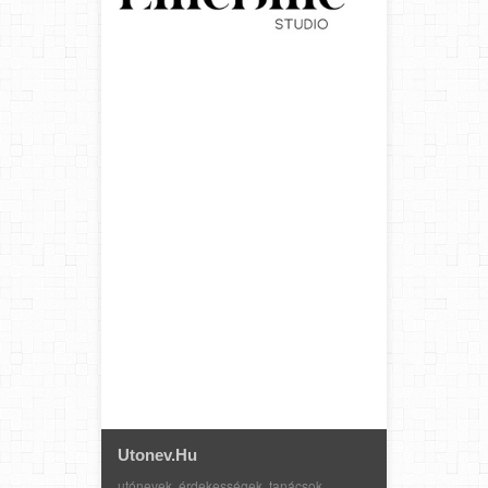
Utonev.hu
utónevek, érdekességek, tanácsok,