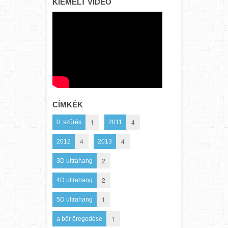
KIEMELT VIDEÓ
CÍMKÉK
1
4
0. szűrés
2011
4
4
2012
2013
2
3D ultrahang
2
4D ultrahang
1
5D ultrahang
1
a bőr öregedése