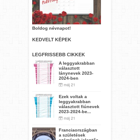
Boldog névnapot!
KEDVELT KÉPEK
LEGFRISSEBB CIKKEK
A leggyakrabban
választott
lánynevek 2023-
2024-ben
máj 21
Ezek voltak a
leggyakrabban
választott fiúnevek
2023-2024-be...
máj 21
Franciaországban
a születések
számának jelentős