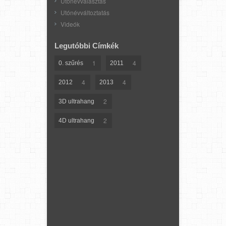
Utónévválasztás
Utónévváltoztatás
Videók
Legutóbbi Címkék
1
4
0. szűrés
2011
4
4
2012
2013
2
3D ultrahang
2
4D ultrahang