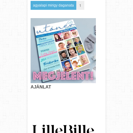
1
agyalapi mirigy daganata
AJÁNLAT