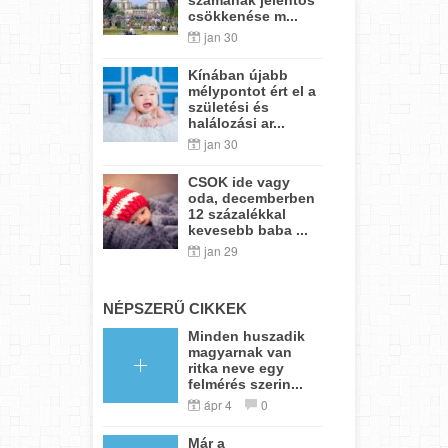
csökkenése m...
jan 30
Kínában újabb
mélypontot ért el a
születési és
halálozási ar...
jan 30
CSOK ide vagy
oda, decemberben
12 százalékkal
kevesebb baba ...
jan 29
NÉPSZERŰ CIKKEK
Minden huszadik
magyarnak van
ritka neve egy
felmérés szerin...
ápr 4
0
Már a