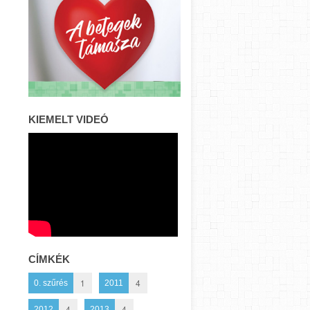
KIEMELT VIDEÓ
CÍMKÉK
1
4
0. szűrés
2011
4
4
2012
2013