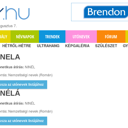
gusztus 7.
BÁLY
NÉVNAPOK
TRENDEK
UTÓNEVEK
FÓRUM
HÉTRŐL-HÉTRE
ULTRAHANG
KÉPGALÉRIA
SZÜLÉSZET
GY
INELA
netikus átírás:
NINÉL
rrás: Nemzetiségi nevek (Román)
ssza az utónevek listájához
INÉLÁ
netikus átírás:
NINÉL
rrás: Nemzetiségi nevek (Román)
ssza az utónevek listájához