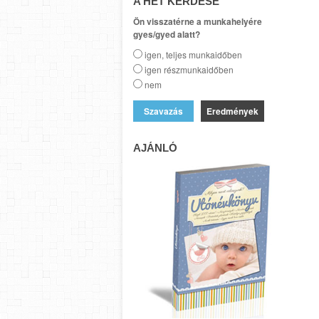
A HÉT KÉRDÉSE
Ön visszatérne a munkahelyére
gyes/gyed alatt?
igen, teljes munkaidőben
igen részmunkaidőben
nem
Eredmények
AJÁNLÓ