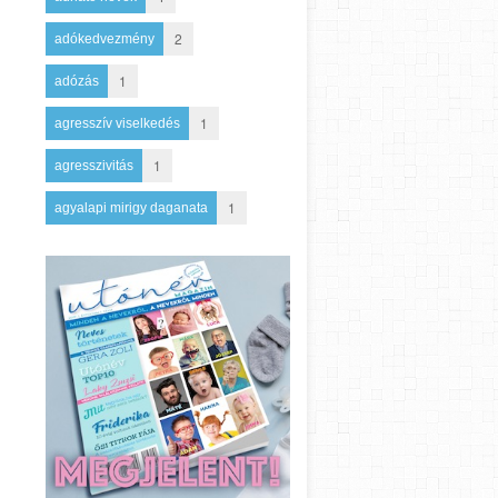
2
adókedvezmény
1
adózás
1
agresszív viselkedés
1
agresszivitás
1
agyalapi mirigy daganata