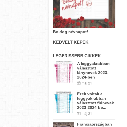
Boldog névnapot!
KEDVELT KÉPEK
LEGFRISSEBB CIKKEK
A leggyakrabban
választott
lánynevek 2023-
2024-ben
máj 21
Ezek voltak a
leggyakrabban
választott fiúnevek
2023-2024-be...
máj 21
Franciaországban