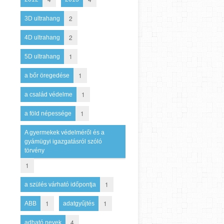
2
3D ultrahang
2
4D ultrahang
1
5D ultrahang
1
a bőr öregedése
1
a család védelme
1
a föld népessége
A gyermekek védelméről és a
gyámügyi igazgatásról szóló
törvény
1
1
a szülés várható időpontja
1
1
ABB
adatgyűjtés
4
adható nevek