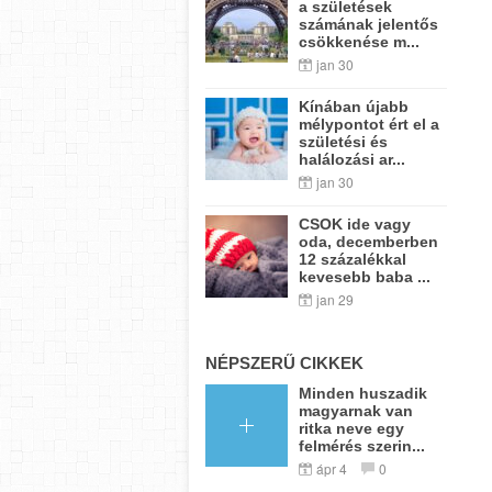
a születések
számának jelentős
csökkenése m...
jan 30
Kínában újabb
mélypontot ért el a
születési és
halálozási ar...
jan 30
CSOK ide vagy
oda, decemberben
12 százalékkal
kevesebb baba ...
jan 29
NÉPSZERŰ CIKKEK
Minden huszadik
magyarnak van
ritka neve egy
felmérés szerin...
ápr 4
0