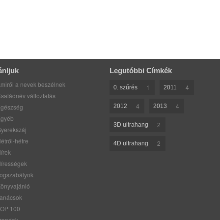
ánljuk
Legutóbbi Címkék
miről a nevek beszélnek
1
4
0. szűrés
2011
saládnév változtatás
4
4
gészség
2012
2013
gyéb
2
3D ultrahang
yerekszáj
étről-hétre
2
4D ultrahang
írek
írességek
ogszabályok
önyvajánló
anácsok
OP 100
rendek