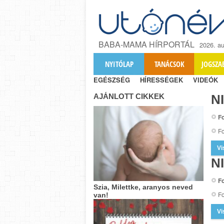
BABA-MAMA HÍRPORTÁL
2026. au
NYITÓLAP
TANÁCSOK
JOGSZA
EGÉSZSÉG
HÍRESSÉGEK
VIDEÓK
AJÁNLOTT CIKKEK
N
Fo
Fo
Vi
N
Fo
Szia, Milettke, aranyos neved
Fo
van!
Vi