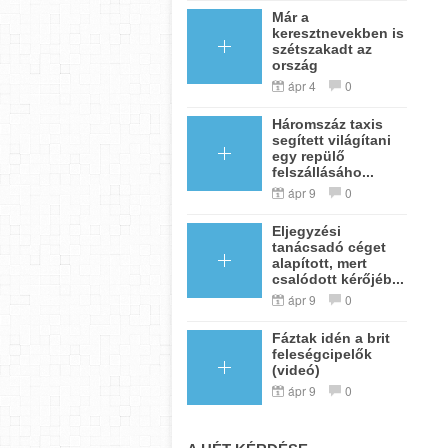
Már a
keresztnevekben is
szétszakadt az
ország
ápr 4
0
Háromszáz taxis
segített világítani
egy repülő
felszállásáho...
ápr 9
0
Eljegyzési
tanácsadó céget
alapított, mert
csalódott kérőjéb...
ápr 9
0
Fáztak idén a brit
feleségcipelők
(videó)
ápr 9
0