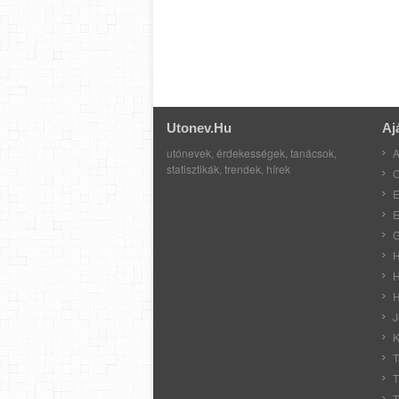
Utonev.hu
Aj
utónevek, érdekességek, tanácsok,
A
statisztikák, trendek, hírek
C
E
E
G
H
H
H
J
K
T
T
T