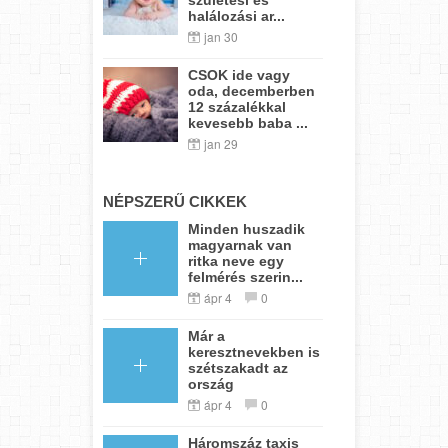
halálozási ar...
jan 30
CSOK ide vagy
oda, decemberben
12 százalékkal
kevesebb baba ...
jan 29
NÉPSZERŰ CIKKEK
Minden huszadik
magyarnak van
ritka neve egy
felmérés szerin...
ápr 4
0
Már a
keresztnevekben is
szétszakadt az
ország
ápr 4
0
Háromszáz taxis