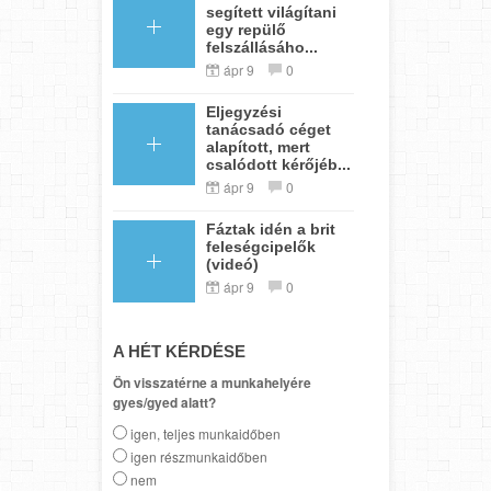
segített világítani
egy repülő
felszállásáho...
ápr 9
0
Eljegyzési
tanácsadó céget
alapított, mert
csalódott kérőjéb...
ápr 9
0
Fáztak idén a brit
feleségcipelők
(videó)
ápr 9
0
A HÉT KÉRDÉSE
Ön visszatérne a munkahelyére
gyes/gyed alatt?
igen, teljes munkaidőben
igen részmunkaidőben
nem