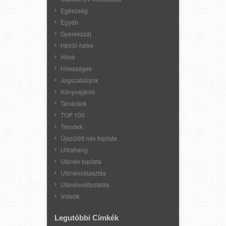
Egészség
Egyéb
Gyerekszáj
Hétről-hétre
Hírek
Hírességek
Jogszabályok
Könyvajánló
Tanácsok
TOP 100
Trendek
Újszülött név toplista
Ultrahang
Utónév toplista
Utónévválasztás
Utónévváltoztatás
Videók
Legutóbbi Címkék