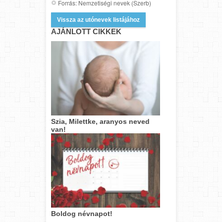
Forrás: Nemzetiségi nevek (Szerb)
Vissza az utónevek listájához
AJÁNLOTT CIKKEK
Szia, Milettke, aranyos neved
van!
Boldog névnapot!