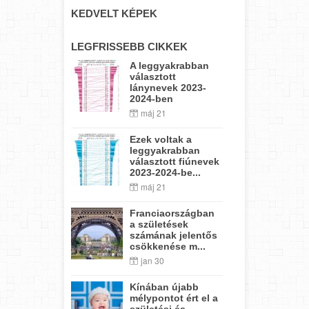
KEDVELT KÉPEK
LEGFRISSEBB CIKKEK
A leggyakrabban
választott
lánynevek 2023-
2024-ben
máj 21
Ezek voltak a
leggyakrabban
választott fiúnevek
2023-2024-be...
máj 21
Franciaországban
a születések
számának jelentős
csökkenése m...
jan 30
Kínában újabb
mélypontot ért el a
születési és