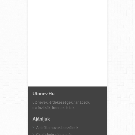
Utonev.hu
utónevek, érdekességek, tanácsok,
statisztikák, trendek, hírek
Ajánljuk
Amiről a nevek beszélnek
Családnév változtatás