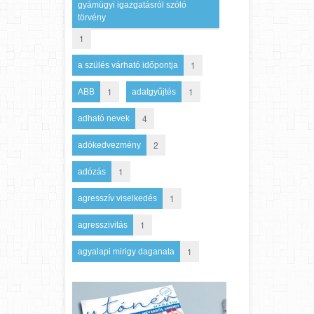
gyámügyi igazgatásról szóló
törvény
1
1
a szülés várható időpontja
1
1
ABB
adatgyűjtés
4
adható nevek
2
adókedvezmény
1
adózás
1
agresszív viselkedés
1
agresszivitás
1
agyalapi mirigy daganata