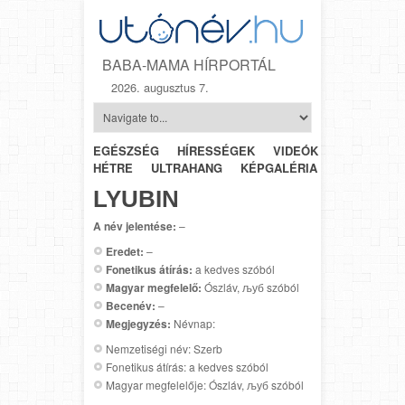
BABA-MAMA HÍRPORTÁL
2026. augusztus 7.
EGÉSZSÉG
HÍRESSÉGEK
VIDEÓK
HÉTRŐL-
HÉTRE
ULTRAHANG
KÉPGALÉRIA
SZÜLÉSZET
LYUBIN
A név jelentése:
–
Eredet:
–
Fonetikus átírás:
a kedves szóból
Magyar megfelelő:
Ószláv, љуб szóból
Becenév:
–
Megjegyzés:
Névnap:
Nemzetiségi név: Szerb
Fonetikus átírás: a kedves szóból
Magyar megfelelője: Ószláv, љуб szóból