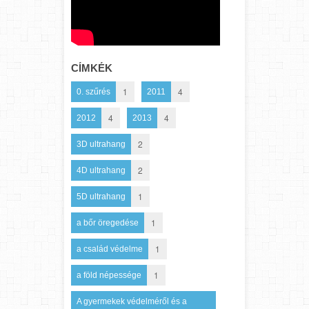
CÍMKÉK
1
4
0. szűrés
2011
4
4
2012
2013
2
3D ultrahang
2
4D ultrahang
1
5D ultrahang
1
a bőr öregedése
1
a család védelme
1
a föld népessége
A gyermekek védelméről és a