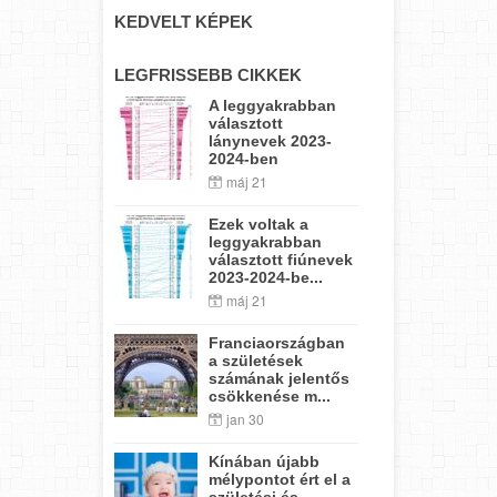
KEDVELT KÉPEK
LEGFRISSEBB CIKKEK
A leggyakrabban
választott
lánynevek 2023-
2024-ben
máj 21
Ezek voltak a
leggyakrabban
választott fiúnevek
2023-2024-be...
máj 21
Franciaországban
a születések
számának jelentős
csökkenése m...
jan 30
Kínában újabb
mélypontot ért el a
születési és