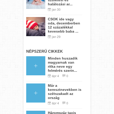
halálozási ar...
jan 30
CSOK ide vagy
oda, decemberben
12 százalékkal
kevesebb baba ...
jan 29
NÉPSZERŰ CIKKEK
Minden huszadik
magyarnak van
ritka neve egy
felmérés szerin...
ápr 4
0
Már a
keresztnevekben is
szétszakadt az
ország
ápr 4
0
Háromszáz taxis