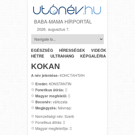
BABA-MAMA HÍRPORTÁL
2026. augusztus 7.
EGÉSZSÉG
HÍRESSÉGEK
VIDEÓK
HÉTRŐL-
HÉTRE
ULTRAHANG
KÉPGALÉRIA
SZÜLÉSZET
KOKAN
A név jelentése:
КОНСТАНТИН
Eredet:
KONSTANTIN
Fonetikus átírás:

Magyar megfelelő:

Becenév:
változata
Megjegyzés:
Névnap:
Nemzetiségi név: Szerb
Fonetikus átírás: 
Magyar megfelelője: 