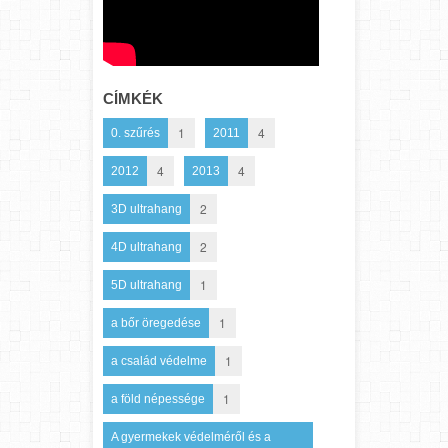
CÍMKÉK
1
4
0. szűrés
2011
4
4
2012
2013
2
3D ultrahang
2
4D ultrahang
1
5D ultrahang
1
a bőr öregedése
1
a család védelme
1
a föld népessége
A gyermekek védelméről és a