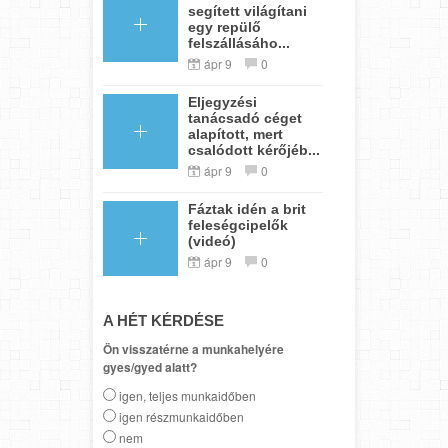
segített világítani
egy repülő
felszállásáho...
ápr 9
0
Eljegyzési
tanácsadó céget
alapított, mert
csalódott kérőjéb...
ápr 9
0
Fáztak idén a brit
feleségcipelők
(videó)
ápr 9
0
A HÉT KÉRDÉSE
Ön visszatérne a munkahelyére
gyes/gyed alatt?
igen, teljes munkaidőben
igen részmunkaidőben
nem