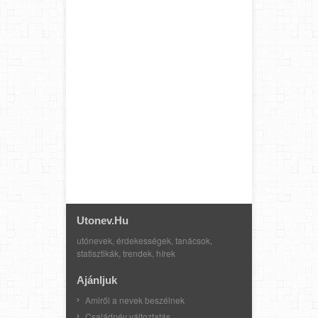
Utonev.hu
utónevek, érdekességek, tanácsok,
statisztikák, trendek, hírek
Ajánljuk
Amiről a nevek beszélnek
Családnév változtatás