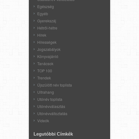
Egészség
Egyéb
Gyerekszáj
Hétről-hétre
Hírek
Hírességek
Jogszabályok
Könyvajánló
Tanácsok
TOP 100
Trendek
Újszülött név toplista
Ultrahang
Utónév toplista
Utónévválasztás
Utónévváltoztatás
Videók
Legutóbbi Címkék