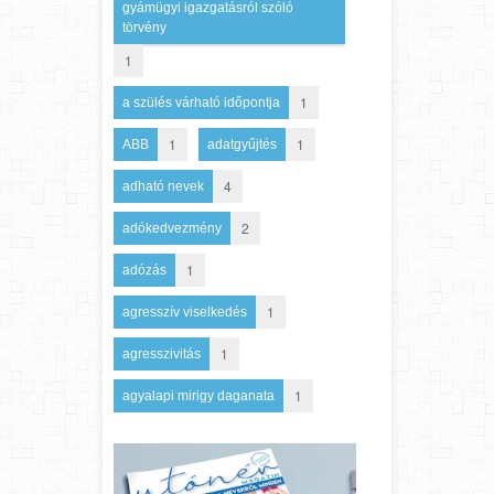
gyámügyi igazgatásról szóló
törvény
1
1
a szülés várható időpontja
1
1
ABB
adatgyűjtés
4
adható nevek
2
adókedvezmény
1
adózás
1
agresszív viselkedés
1
agresszivitás
1
agyalapi mirigy daganata