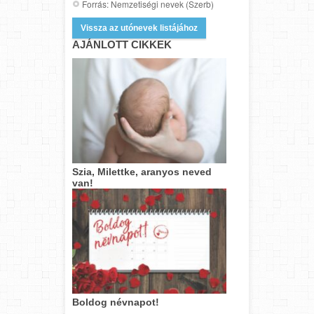
Forrás: Nemzetiségi nevek (Szerb)
Vissza az utónevek listájához
AJÁNLOTT CIKKEK
Szia, Milettke, aranyos neved
van!
Boldog névnapot!