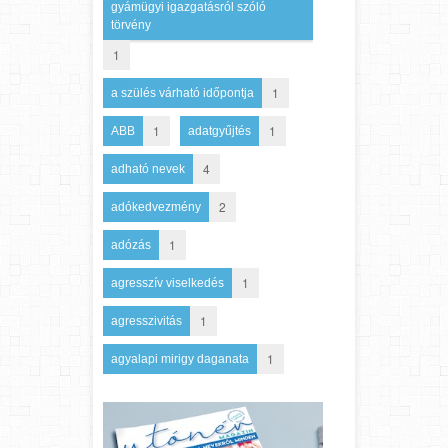
gyámügyi igazgatásról szóló
törvény
1
1
a szülés várható időpontja
1
1
ABB
adatgyűjtés
4
adható nevek
2
adókedvezmény
1
adózás
1
agresszív viselkedés
1
agresszivitás
1
agyalapi mirigy daganata