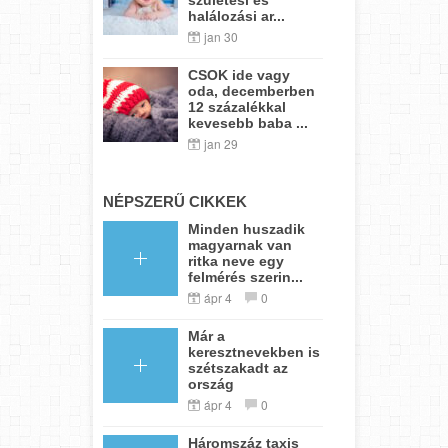
halálozási ar...
jan 30
CSOK ide vagy
oda, decemberben
12 százalékkal
kevesebb baba ...
jan 29
NÉPSZERŰ CIKKEK
Minden huszadik
magyarnak van
ritka neve egy
felmérés szerin...
ápr 4
0
Már a
keresztnevekben is
szétszakadt az
ország
ápr 4
0
Háromszáz taxis