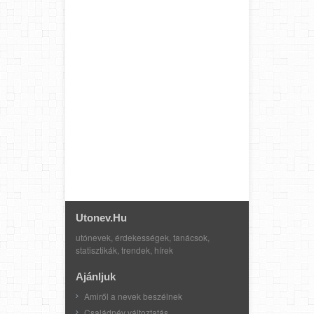
Utonev.hu
utónevek, érdekességek, tanácsok,
statisztikák, trendek, hírek
Ajánljuk
Amiről a nevek beszélnek
Családnév változtatás