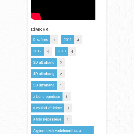
CÍMKÉK
1
4
0. szűrés
2011
4
4
2012
2013
2
3D ultrahang
2
4D ultrahang
1
5D ultrahang
1
a bőr öregedése
1
a család védelme
1
a föld népessége
A gyermekek védelméről és a