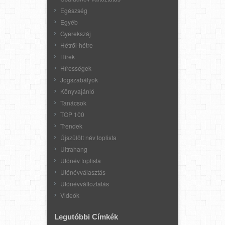
Egészség
Egyéb
Gyerekszáj
Hétről-hétre
Hírek
Hírességek
Jogszabályok
Könyvajánló
Tanácsok
TOP 100
Trendek
Újszülött név toplista
Ultrahang
Utónév toplista
Utónévválasztás
Utónévváltoztatás
Videók
Legutóbbi Címkék