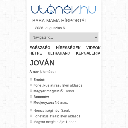
BABA-MAMA HÍRPORTÁL
2026. augusztus 6.
EGÉSZSÉG
HÍRESSÉGEK
VIDEÓK
HÉTRŐL-
HÉTRE
ULTRAHANG
KÉPGALÉRIA
SZÜLÉSZET
JOVÁN
A név jelentése:
–
Eredet:
–
Fonetikus átírás:
Isten áldásos
Magyar megfelelő:
Héber
Becenév:
–
Megjegyzés:
Névnap:
Nemzetiségi név: Szerb
Fonetikus átírás: Isten áldásos
Magyar megfelelője: Héber