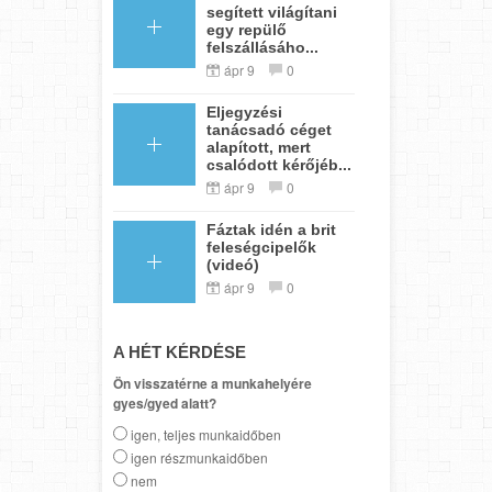
segített világítani
egy repülő
felszállásáho...
ápr 9
0
Eljegyzési
tanácsadó céget
alapított, mert
csalódott kérőjéb...
ápr 9
0
Fáztak idén a brit
feleségcipelők
(videó)
ápr 9
0
A HÉT KÉRDÉSE
Ön visszatérne a munkahelyére
gyes/gyed alatt?
igen, teljes munkaidőben
igen részmunkaidőben
nem