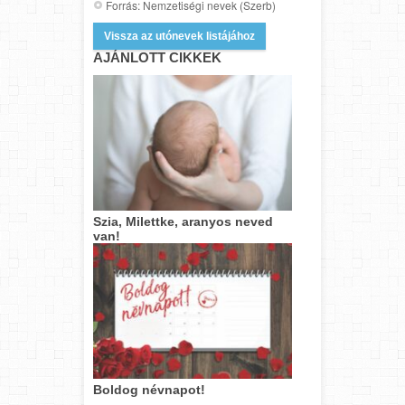
Forrás: Nemzetiségi nevek (Szerb)
Vissza az utónevek listájához
AJÁNLOTT CIKKEK
Szia, Milettke, aranyos neved
van!
Boldog névnapot!