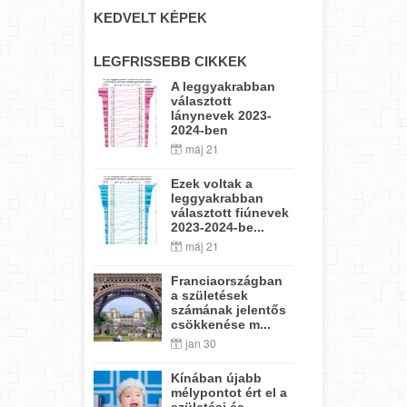
KEDVELT KÉPEK
LEGFRISSEBB CIKKEK
A leggyakrabban
választott
lánynevek 2023-
2024-ben
máj 21
Ezek voltak a
leggyakrabban
választott fiúnevek
2023-2024-be...
máj 21
Franciaországban
a születések
számának jelentős
csökkenése m...
jan 30
Kínában újabb
mélypontot ért el a
születési és