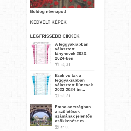
Boldog névnapot!
KEDVELT KÉPEK
LEGFRISSEBB CIKKEK
A leggyakrabban
választott
lánynevek 2023-
2024-ben
máj 21
Ezek voltak a
leggyakrabban
választott fiúnevek
2023-2024-be...
máj 21
Franciaországban
a születések
számának jelentős
csökkenése m...
jan 30