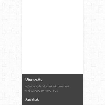
Utonev.hu
utónevek, érdekességek, tanácsok,
statisztikák, trendek, hírek
Ajánljuk