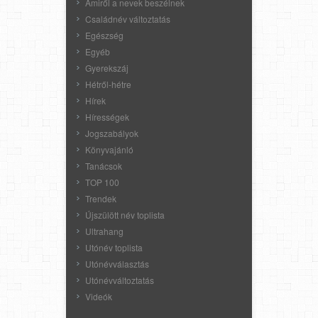
Amiről a nevek beszélnek
Családnév változtatás
Egészség
Egyéb
Gyerekszáj
Hétről-hétre
Hírek
Hírességek
Jogszabályok
Könyvajánló
Tanácsok
TOP 100
Trendek
Újszülött név toplista
Ultrahang
Utónév toplista
Utónévválasztás
Utónévváltoztatás
Videók