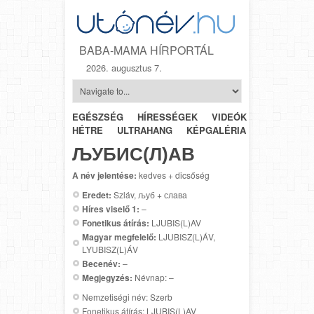
BABA-MAMA HÍRPORTÁL
2026. augusztus 7.
EGÉSZSÉG
HÍRESSÉGEK
VIDEÓK
HÉTRŐL-
HÉTRE
ULTRAHANG
KÉPGALÉRIA
SZÜLÉSZET
ЉУБИС(Л)АВ
A név jelentése:
kedves + dicsőség
Eredet:
Szláv, љуб + слава
Híres viselő 1:
–
Fonetikus átírás:
LJUBIS(L)AV
Magyar megfelelő:
LJUBISZ(L)ÁV,
LYUBISZ(L)ÁV
Becenév:
–
Megjegyzés:
Névnap: –
Nemzetiségi név: Szerb
Fonetikus átírás: LJUBIS(L)AV