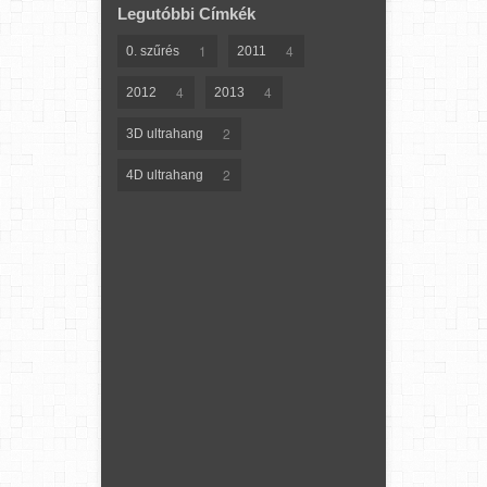
Legutóbbi Címkék
1
4
0. szűrés
2011
4
4
2012
2013
2
3D ultrahang
2
4D ultrahang