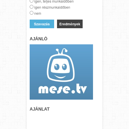
igen, teljes munkaidőben
igen részmunkaidőben
nem
Eredmények
AJÁNLÓ
AJÁNLAT