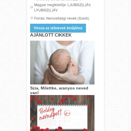
Magyar megfelelője: LJUBISZ(L)ÁV,
LYUBISZ(L)ÁV
Forrás: Nemzetiségi nevek (Szerb)
Vissza az utónevek listájához
AJÁNLOTT CIKKEK
Szia, Milettke, aranyos neved
van!