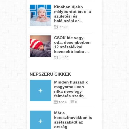
Kínában újabb
mélypontot ért el a
születési és
halálozási ar...
jan 30
CSOK ide vagy
oda, decemberben
12 százalékkal
kevesebb baba ...
jan 29
NÉPSZERŰ CIKKEK
Minden huszadik
magyarnak van
ritka neve egy
felmérés szerin...
ápr 4
0
Már a
keresztnevekben is
szétszakadt az
ország