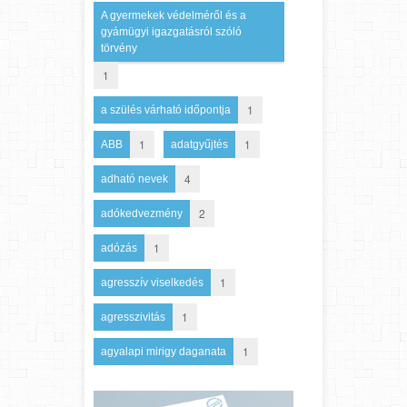
A gyermekek védelméről és a
gyámügyi igazgatásról szóló
törvény
1
1
a szülés várható időpontja
1
1
ABB
adatgyűjtés
4
adható nevek
2
adókedvezmény
1
adózás
1
agresszív viselkedés
1
agresszivitás
1
agyalapi mirigy daganata