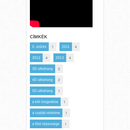
CÍMKÉK
1
4
0. szűrés
2011
4
4
2012
2013
2
3D ultrahang
2
4D ultrahang
1
5D ultrahang
1
a bőr öregedése
1
a család védelme
1
a föld népessége