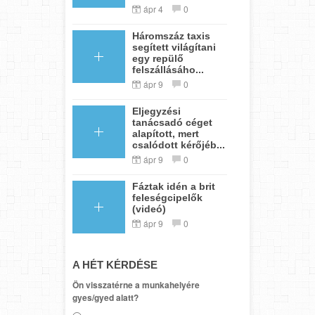
ápr 4
0
Háromszáz taxis
segített világítani
egy repülő
felszállásáho...
ápr 9
0
Eljegyzési
tanácsadó céget
alapított, mert
csalódott kérőjéb...
ápr 9
0
Fáztak idén a brit
feleségcipelők
(videó)
ápr 9
0
A HÉT KÉRDÉSE
Ön visszatérne a munkahelyére
gyes/gyed alatt?