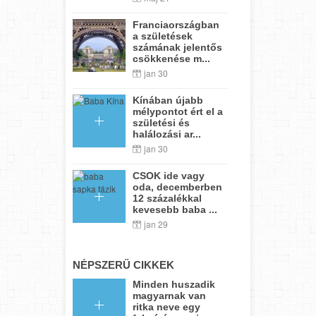
Franciaországban
a születések
számának jelentős
csökkenése m...
jan 30
Kínában újabb
mélypontot ért el a
születési és
halálozási ar...
jan 30
CSOK ide vagy
oda, decemberben
12 százalékkal
kevesebb baba ...
jan 29
NÉPSZERŰ CIKKEK
Minden huszadik
magyarnak van
ritka neve egy