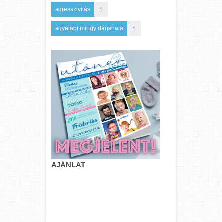
1
agresszivitás
1
agyalapi mirigy daganata
AJÁNLAT