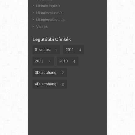
Utónév toplista
Utónévválasztás
Utónévváltoztatás
Videók
Legutóbbi Címkék
1
4
0. szűrés
2011
4
4
2012
2013
2
3D ultrahang
2
4D ultrahang