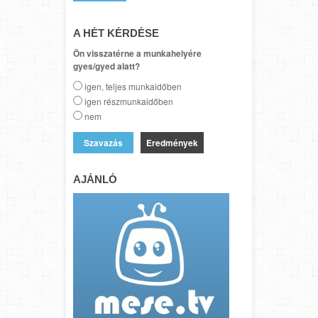
A HÉT KÉRDÉSE
Ön visszatérne a munkahelyére
gyes/gyed alatt?
igen, teljes munkaidőben
igen részmunkaidőben
nem
Eredmények
AJÁNLÓ