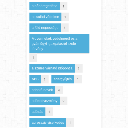
1
a bőr öregedése
1
a család védelme
1
a föld népessége
A gyermekek védelméről és a
gyámügyi igazgatásról szóló
törvény
1
1
a szülés várható időpontja
1
1
ABB
adatgyűjtés
4
adható nevek
2
adókedvezmény
1
adózás
1
agresszív viselkedés