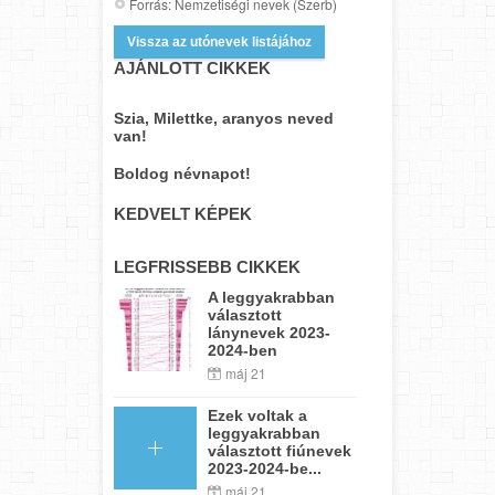
Forrás: Nemzetiségi nevek (Szerb)
Vissza az utónevek listájához
AJÁNLOTT CIKKEK
Szia, Milettke, aranyos neved
van!
Boldog névnapot!
KEDVELT KÉPEK
LEGFRISSEBB CIKKEK
A leggyakrabban
választott
lánynevek 2023-
2024-ben
máj 21
Ezek voltak a
leggyakrabban
választott fiúnevek
2023-2024-be...
máj 21