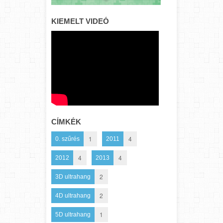
KIEMELT VIDEÓ
CÍMKÉK
1
4
0. szűrés
2011
4
4
2012
2013
2
3D ultrahang
2
4D ultrahang
1
5D ultrahang