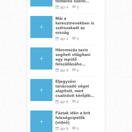
felmérés szerin...
ápr 4
0
Már a
keresztnevekben is
szétszakadt az
ország
ápr 4
0
Háromszáz taxis
segített világítani
egy repülő
felszállásáho...
ápr 9
0
Eljegyzési
tanácsadó céget
alapított, mert
csalódott kérőjéb...
ápr 9
0
Fáztak idén a brit
feleségcipelők
(videó)
ápr 9
0