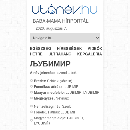
BABA-MAMA HÍRPORTÁL
2026. augusztus 7.
EGÉSZSÉG
HÍRESSÉGEK
VIDEÓK
HÉTRŐL-
HÉTRE
ULTRAHANG
KÉPGALÉRIA
SZÜLÉSZET
ЉУБИМИР
A név jelentése:
szeret + béke
Eredet:
Szláv, љуб(ити)
Fonetikus átírás:
LJUBIMIR
Magyar megfelelő:
LJUBIMÍR, LYUBIMÍR
Megjegyzés:
Névnap:
Nemzetiségi név: Szerb
Fonetikus átírás: LJUBIMIR
Magyar megfelelője: LJUBIMÍR,
LYUBIMÍR