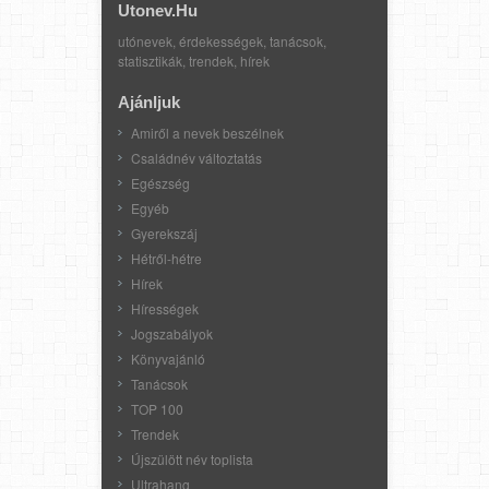
Utonev.hu
utónevek, érdekességek, tanácsok,
statisztikák, trendek, hírek
Ajánljuk
Amiről a nevek beszélnek
Családnév változtatás
Egészség
Egyéb
Gyerekszáj
Hétről-hétre
Hírek
Hírességek
Jogszabályok
Könyvajánló
Tanácsok
TOP 100
Trendek
Újszülött név toplista
Ultrahang