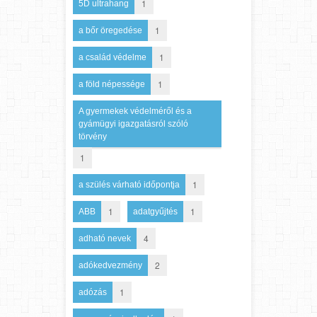
1
5D ultrahang
1
a bőr öregedése
1
a család védelme
1
a föld népessége
A gyermekek védelméről és a
gyámügyi igazgatásról szóló
törvény
1
1
a szülés várható időpontja
1
1
ABB
adatgyűjtés
4
adható nevek
2
adókedvezmény
1
adózás