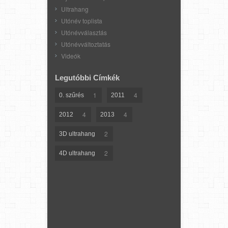
Ultrahang
Utónév toplista
Utónévválasztás
Utónévváltoztatás
Videók
Legutóbbi Címkék
1
4
0. szűrés
2011
4
4
2012
2013
2
3D ultrahang
2
4D ultrahang