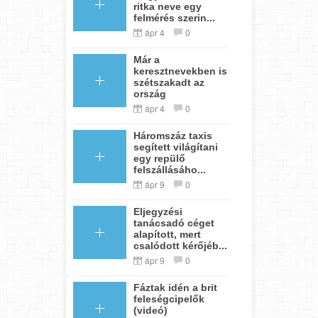
ritka neve egy
felmérés szerin...
ápr 4
0
Már a
keresztnevekben is
szétszakadt az
ország
ápr 4
0
Háromszáz taxis
segített világítani
egy repülő
felszállásáho...
ápr 9
0
Eljegyzési
tanácsadó céget
alapított, mert
csalódott kérőjéb...
ápr 9
0
Fáztak idén a brit
feleségcipelők
(videó)