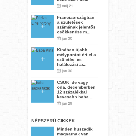
máj 21
Franciaországban
a születések
számának jelentős
csökkenése m...
jan 30
Kínában újabb
mélypontot ért el a
születési és
halálozási ar...
jan 30
CSOK ide vagy
oda, decemberben
12 százalékkal
kevesebb baba ...
jan 29
NÉPSZERŰ CIKKEK
Minden huszadik
magyarnak van