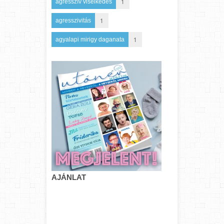
1
agresszív viselkedés
1
agresszivitás
1
agyalapi mirigy daganata
AJÁNLAT