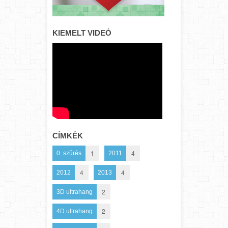
KIEMELT VIDEÓ
CÍMKÉK
1
4
0. szűrés
2011
4
4
2012
2013
2
3D ultrahang
2
4D ultrahang