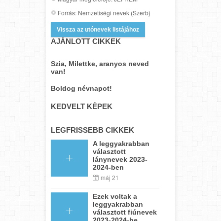
Forrás: Nemzetiségi nevek (Szerb)
Vissza az utónevek listájához
AJÁNLOTT CIKKEK
Szia, Milettke, aranyos neved
van!
Boldog névnapot!
KEDVELT KÉPEK
LEGFRISSEBB CIKKEK
A leggyakrabban
választott
lánynevek 2023-
2024-ben
máj 21
Ezek voltak a
leggyakrabban
választott fiúnevek
2023-2024-be...