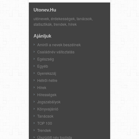
Utonev.hu
utónevek, érdekességek, tanácsok,
statisztikák, trendek, hírek
Ajánljuk
Amiről a nevek beszélnek
Családnév változtatás
Egészség
Egyéb
Gyerekszáj
Hétről-hétre
Hírek
Hírességek
Jogszabályok
Könyvajánló
Tanácsok
TOP 100
Trendek
Újszülött név toplista