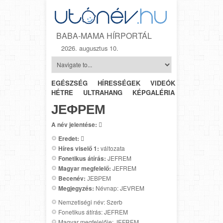
BABA-MAMA HÍRPORTÁL
2026. augusztus 10.
EGÉSZSÉG
HÍRESSÉGEK
VIDEÓK
HÉTRŐL-
HÉTRE
ULTRAHANG
KÉPGALÉRIA
SZÜLÉSZET
ЈЕФРЕМ
A név jelentése:

Eredet:

Híres viselő 1:
változata
Fonetikus átírás:
JEFREM
Magyar megfelelő:
JEFREM
Becenév:
ЈЕВРЕМ
Megjegyzés:
Névnap: JEVREM
Nemzetiségi név: Szerb
Fonetikus átírás: JEFREM
Magyar megfelelője: JEFREM