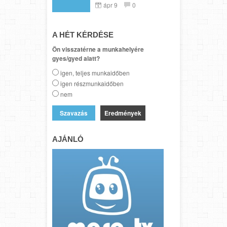
ápr 9
0
A HÉT KÉRDÉSE
Ön visszatérne a munkahelyére
gyes/gyed alatt?
igen, teljes munkaidőben
igen részmunkaidőben
nem
Eredmények
AJÁNLÓ