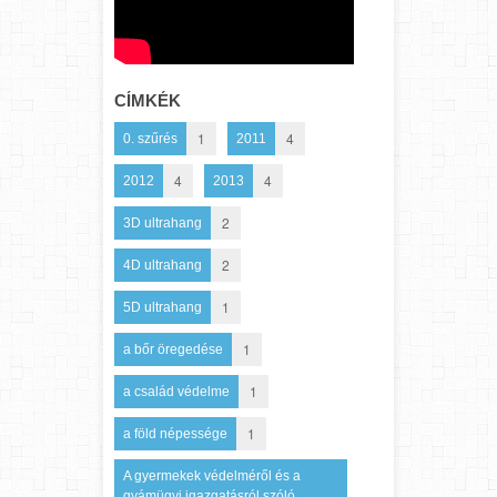
CÍMKÉK
1
4
0. szűrés
2011
4
4
2012
2013
2
3D ultrahang
2
4D ultrahang
1
5D ultrahang
1
a bőr öregedése
1
a család védelme
1
a föld népessége
A gyermekek védelméről és a
gyámügyi igazgatásról szóló