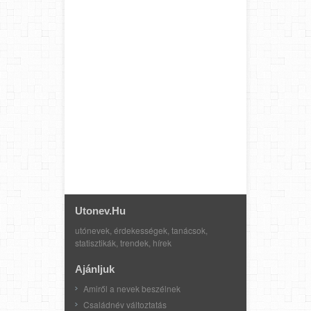
Utonev.hu
utónevek, érdekességek, tanácsok,
statisztikák, trendek, hírek
Ajánljuk
Amiről a nevek beszélnek
Családnév változtatás