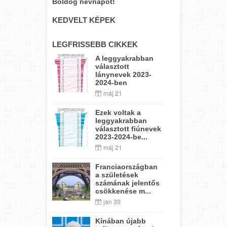
Boldog névnapot!
KEDVELT KÉPEK
LEGFRISSEBB CIKKEK
A leggyakrabban
választott
lánynevek 2023-
2024-ben
máj 21
Ezek voltak a
leggyakrabban
választott fiúnevek
2023-2024-be...
máj 21
Franciaországban
a születések
számának jelentős
csökkenése m...
jan 30
Kínában újabb