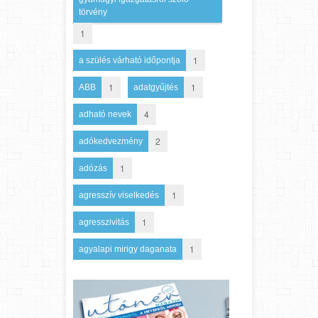
törvény
1
1
a szülés várható időpontja
1
1
ABB
adatgyűjtés
4
adható nevek
2
adókedvezmény
1
adózás
1
agresszív viselkedés
1
agresszivitás
1
agyalapi mirigy daganata