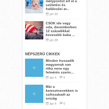
mélypontot ért el a
születési és
halálozási ar...
jan 30
CSOK ide vagy
oda, decemberben
12 százalékkal
kevesebb baba ...
jan 29
NÉPSZERŰ CIKKEK
Minden huszadik
magyarnak van
ritka neve egy
felmérés szerin...
ápr 4
0
Már a
keresztnevekben is
szétszakadt az
ország
ápr 4
0