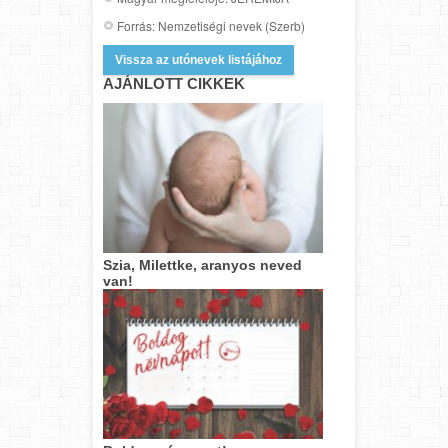
Forrás: Nemzetiségi nevek (Szerb)
Vissza az utónevek listájához
AJÁNLOTT CIKKEK
Szia, Milettke, aranyos neved
van!