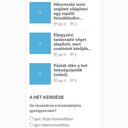
Háromszáz taxis
segített világítani
egy repülő
felszállásáho...
ápr 9
0
Eljegyzési
tanácsadó céget
alapított, mert
csalódott kérőjéb...
ápr 9
0
Fáztak idén a brit
feleségcipelők
(videó)
ápr 9
0
A HÉT KÉRDÉSE
Ön visszatérne a munkahelyére
gyes/gyed alatt?
igen, teljes munkaidőben
igen részmunkaidőben