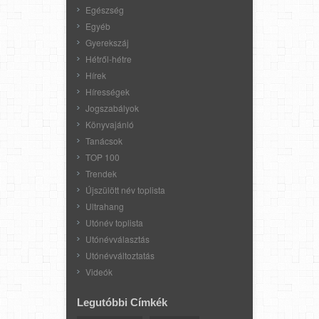
Egészség
Egyéb
Gyerekszáj
Hétről-hétre
Hírek
Hírességek
Jogszabályok
Könyvajánló
Tanácsok
TOP 100
Trendek
Újszülött név toplista
Ultrahang
Utónév toplista
Utónévválasztás
Utónévváltoztatás
Videók
Legutóbbi Címkék