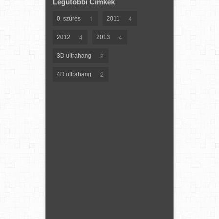
Legutóbbi Címkék
1
4
0. szűrés
2011
4
4
2012
2013
2
3D ultrahang
2
4D ultrahang