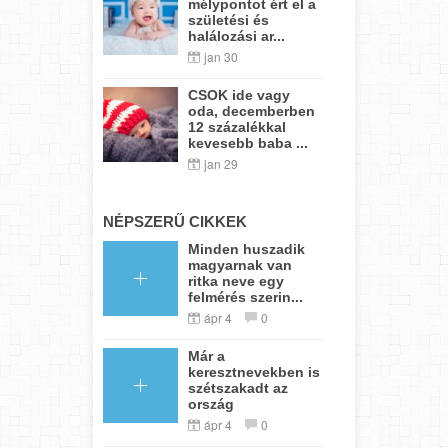
mélypontot ért el a
születési és
halálozási ar...
jan 30
CSOK ide vagy
oda, decemberben
12 százalékkal
kevesebb baba ...
jan 29
NÉPSZERŰ CIKKEK
Minden huszadik
magyarnak van
ritka neve egy
felmérés szerin...
ápr 4
0
Már a
keresztnevekben is
szétszakadt az
ország
ápr 4
0