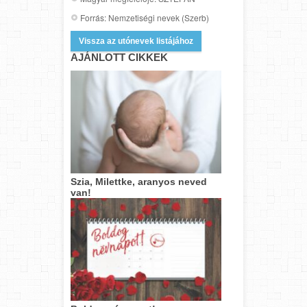
Forrás: Nemzetiségi nevek (Szerb)
Vissza az utónevek listájához
AJÁNLOTT CIKKEK
Szia, Milettke, aranyos neved
van!