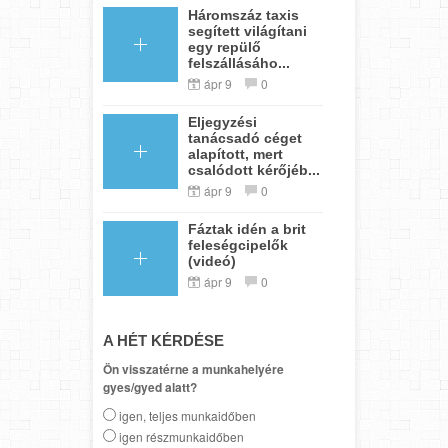
Háromszáz taxis
segített világítani
egy repülő
felszállásáho...
ápr 9
0
Eljegyzési
tanácsadó céget
alapított, mert
csalódott kérőjéb...
ápr 9
0
Fáztak idén a brit
feleségcipelők
(videó)
ápr 9
0
A HÉT KÉRDÉSE
Ön visszatérne a munkahelyére
gyes/gyed alatt?
igen, teljes munkaidőben
igen részmunkaidőben