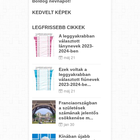
Boldog névnapot!
KEDVELT KÉPEK
LEGFRISSEBB CIKKEK
A leggyakrabban
választott
lánynevek 2023-
2024-ben
máj 21
Ezek voltak a
leggyakrabban
választott fiúnevek
2023-2024-be...
máj 21
Franciaországban
a születések
számának jelentős
csökkenése m...
jan 30
Kínában újabb