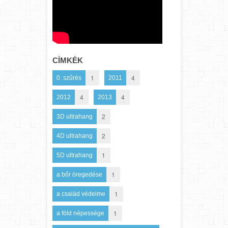
CÍMKÉK
1
4
0. szűrés
2011
4
4
2012
2013
2
3D ultrahang
2
4D ultrahang
1
5D ultrahang
1
a bőr öregedése
1
a család védelme
1
a föld népessége