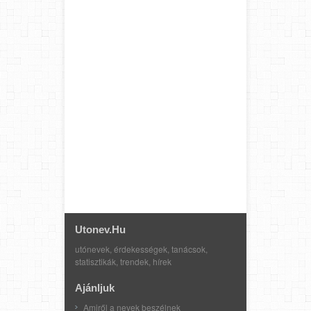
Utonev.hu
utónevek, érdekességek, tanácsok,
statisztikák, trendek, hírek
Ajánljuk
Amiről a nevek beszélnek