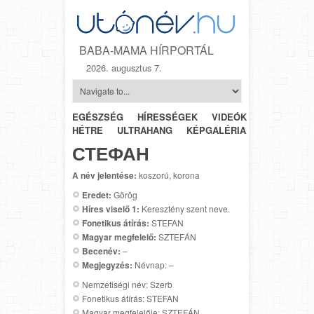
BABA-MAMA HÍRPORTÁL
2026. augusztus 7.
EGÉSZSÉG
HÍRESSÉGEK
VIDEÓK
HÉTRŐL-
HÉTRE
ULTRAHANG
KÉPGALÉRIA
SZÜLÉSZET
СТЕФАН
A név jelentése:
koszorú, korona
Eredet:
Görög
Híres viselő 1:
Keresztény szent neve.
Fonetikus átírás:
STEFAN
Magyar megfelelő:
SZTEFÁN
Becenév:
–
Megjegyzés:
Névnap: –
Nemzetiségi név: Szerb
Fonetikus átírás: STEFAN
Magyar megfelelője: SZTEFÁN