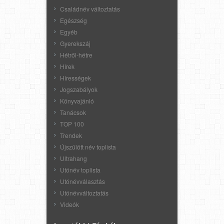
Családnév változtatás
Egészség
Egyéb
Gyerekszáj
Hétről-hétre
Hírek
Hírességek
Jogszabályok
Könyvajánló
Tanácsok
TOP 100
Trendek
Újszülött név toplista
Ultrahang
Utónév toplista
Utónévválasztás
Utónévváltoztatás
Videók