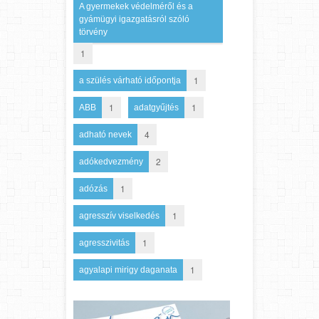
A gyermekek védelméről és a
gyámügyi igazgatásról szóló
törvény
1
1
a szülés várható időpontja
1
1
ABB
adatgyűjtés
4
adható nevek
2
adókedvezmény
1
adózás
1
agresszív viselkedés
1
agresszivitás
1
agyalapi mirigy daganata