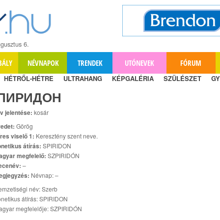
gusztus 6.
BÁLY
NÉVNAPOK
TRENDEK
UTÓNEVEK
FÓRUM
HÉTRŐL-HÉTRE
ULTRAHANG
KÉPGALÉRIA
SZÜLÉSZET
GY
ПИРИДОН
v jelentése:
kosár
edet:
Görög
res viselő 1:
Keresztény szent neve.
netikus átírás:
SPIRIDON
agyar megfelelő:
SZPIRIDÓN
ecenév:
–
egjegyzés:
Névnap: –
mzetiségi név: Szerb
netikus átírás: SPIRIDON
agyar megfelelője: SZPIRIDÓN