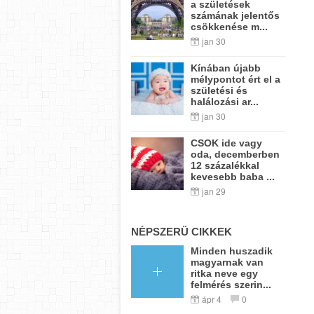
a születések
számának jelentős
csökkenése m...
jan 30
Kínában újabb
mélypontot ért el a
születési és
halálozási ar...
jan 30
CSOK ide vagy
oda, decemberben
12 százalékkal
kevesebb baba ...
jan 29
NÉPSZERŰ CIKKEK
Minden huszadik
magyarnak van
ritka neve egy
felmérés szerin...
ápr 4
0