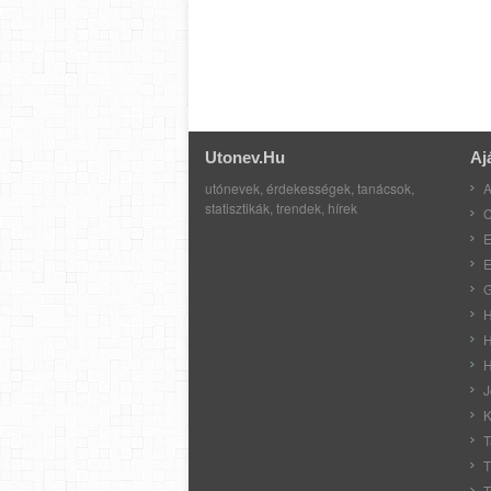
Utonev.hu
Aj
utónevek, érdekességek, tanácsok,
A
statisztikák, trendek, hírek
C
E
E
G
H
H
H
J
K
T
T
T