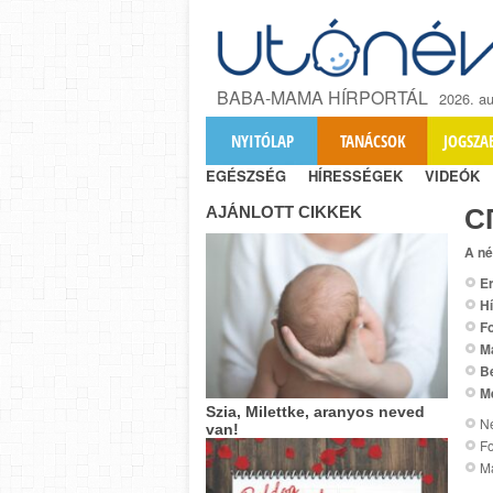
BABA-MAMA HÍRPORTÁL
2026. au
NYITÓLAP
TANÁCSOK
JOGSZA
EGÉSZSÉG
HÍRESSÉGEK
VIDEÓK
AJÁNLOTT CIKKEK
С
A né
Er
Hí
Fo
M
B
M
Szia, Milettke, aranyos neved
Ne
van!
Fo
M