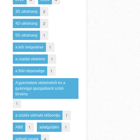
2
3D ultrahang
2
4D ultrahang
1
5D ultrahang
1
a bőr öregedése
1
a család védelme
1
a föld népessége
A gyermekek védelméről és a
gyámügyi igazgatásról szóló
törvény
1
1
a szülés várható időpontja
1
1
ABB
adatgyűjtés
4
adható nevek