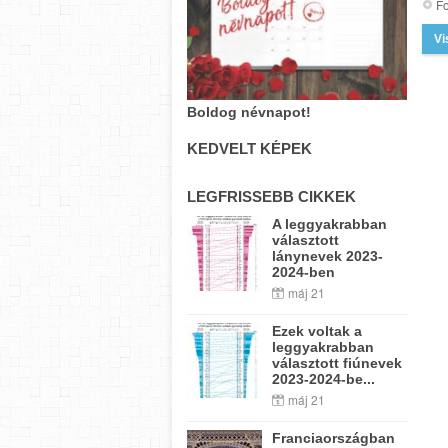
Fo
Vi
Boldog névnapot!
KEDVELT KÉPEK
LEGFRISSEBB CIKKEK
A leggyakrabban
választott
lánynevek 2023-
2024-ben
máj 21
Ezek voltak a
leggyakrabban
választott fiúnevek
2023-2024-be...
máj 21
Franciaországban