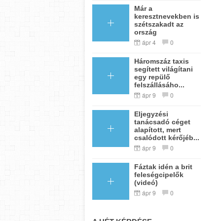
Már a
keresztnevekben is
szétszakadt az
ország
ápr 4
0
Háromszáz taxis
segített világítani
egy repülő
felszállásáho...
ápr 9
0
Eljegyzési
tanácsadó céget
alapított, mert
csalódott kérőjéb...
ápr 9
0
Fáztak idén a brit
feleségcipelők
(videó)
ápr 9
0