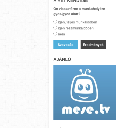
A HÉT KÉRDÉSE
Ön visszatérne a munkahelyére
gyes/gyed alatt?
igen, teljes munkaidőben
igen részmunkaidőben
nem
Eredmények
AJÁNLÓ