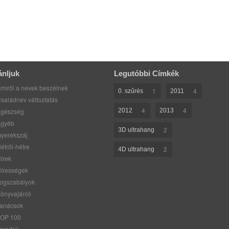
ánljuk
Legutóbbi Címkék
miről a nevek beszélnek
1
4
0. szűrés
2011
saládnév változtatás
4
4
gészség
2012
2013
gyéb
2
3D ultrahang
yerekszáj
étről-hétre
2
4D ultrahang
írek
írességek
ogszabályok
önyvajánló
anácsok
OP 100
rendek