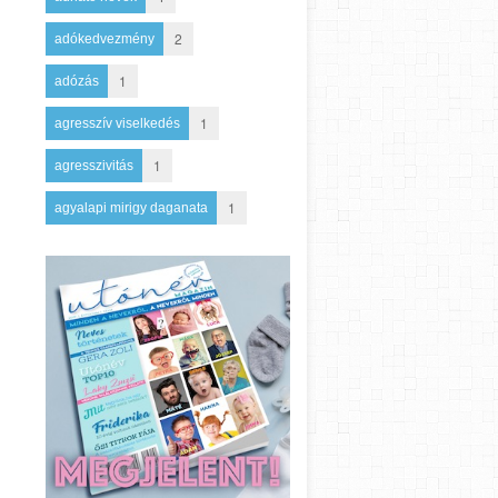
2
adókedvezmény
1
adózás
1
agresszív viselkedés
1
agresszivitás
1
agyalapi mirigy daganata