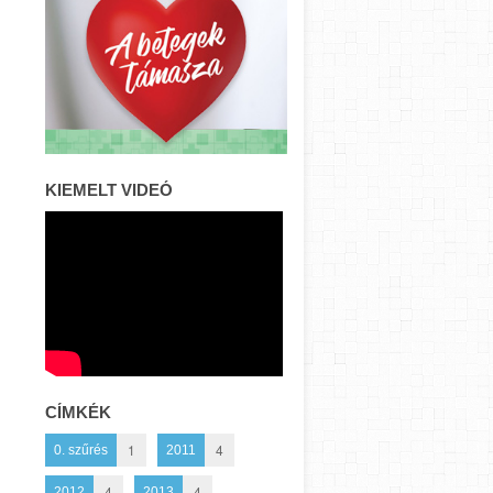
KIEMELT VIDEÓ
CÍMKÉK
1
4
0. szűrés
2011
4
4
2012
2013