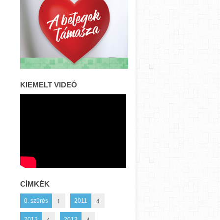
KIEMELT VIDEÓ
CÍMKÉK
1
4
0. szűrés
2011
4
4
2012
2013