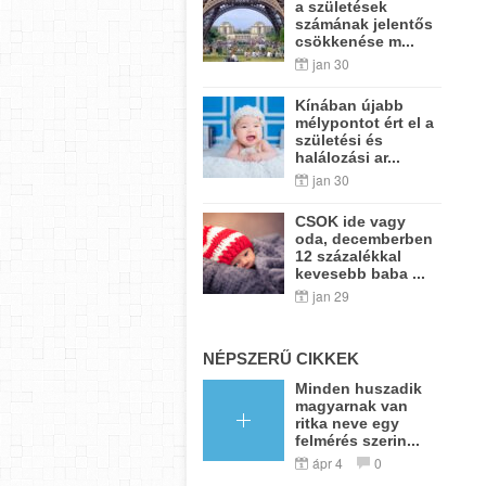
a születések
számának jelentős
csökkenése m...
jan 30
Kínában újabb
mélypontot ért el a
születési és
halálozási ar...
jan 30
CSOK ide vagy
oda, decemberben
12 százalékkal
kevesebb baba ...
jan 29
NÉPSZERŰ CIKKEK
Minden huszadik
magyarnak van
ritka neve egy
felmérés szerin...
ápr 4
0