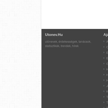
Utonev.hu
Aj
utónevek, érdekességek, tanácsok,
A
statisztikák, trendek, hírek
C
E
E
G
H
H
H
J
K
T
T
T