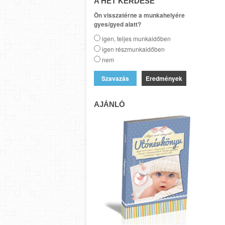
A HÉT KÉRDÉSE
Ön visszatérne a munkahelyére
gyes/gyed alatt?
igen, teljes munkaidőben
igen részmunkaidőben
nem
Eredmények
AJÁNLÓ