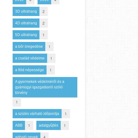
2
3D ultrahang
2
4D ultrahang
1
5D ultrahang
1
a bőr öregedése
1
a család védelme
1
a föld népessége
A gyermekek védelméről és a
gyámügyi igazgatásról szóló
törvény
1
1
a szülés várható időpontja
1
1
ABB
adatgyűjtés
4
adható nevek