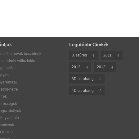
ánljuk
Legutóbbi Címkék
miről a nevek beszélnek
1
4
0. szűrés
2011
saládnév változtatás
4
4
gészség
2012
2013
gyéb
2
3D ultrahang
yerekszáj
étről-hétre
2
4D ultrahang
írek
írességek
ogszabályok
önyvajánló
anácsok
OP 100
rendek