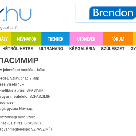
gusztus 7.
BÁLY
NÉVNAPOK
TRENDEK
UTÓNEVEK
FÓRUM
HÉTRŐL-HÉTRE
ULTRAHANG
KÉPGALÉRIA
SZÜLÉSZET
GY
ПАСИМИР
v jelentése:
mentés + béke
edet:
Szláv, спас + мир
res viselő 1:
–
netikus átírás:
SPASIMIR
agyar megfelelő:
SZPASZIMÍR
ecenév:
–
egjegyzés:
Névnap: –
mzetiségi név: Szerb
netikus átírás: SPASIMIR
agyar megfelelője: SZPASZIMÍR