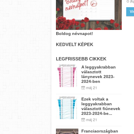
Fo
Vi
Boldog névnapot!
KEDVELT KÉPEK
LEGFRISSEBB CIKKEK
A leggyakrabban
választott
lánynevek 2023-
2024-ben
máj 21
Ezek voltak a
leggyakrabban
választott fiúnevek
2023-2024-be...
máj 21
Franciaországban