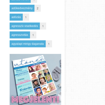
2
adókedvezmény
1
adózás
1
agresszív viselkedés
1
agresszivitás
1
agyalapi mirigy daganata