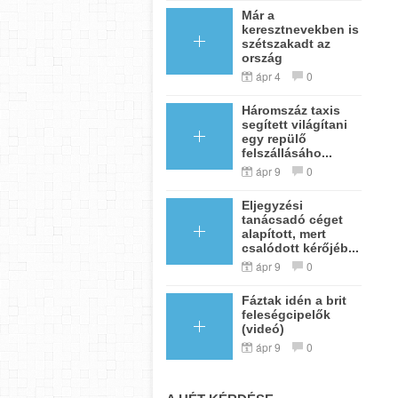
Már a
keresztnevekben is
szétszakadt az
ország
ápr 4
0
Háromszáz taxis
segített világítani
egy repülő
felszállásáho...
ápr 9
0
Eljegyzési
tanácsadó céget
alapított, mert
csalódott kérőjéb...
ápr 9
0
Fáztak idén a brit
feleségcipelők
(videó)
ápr 9
0