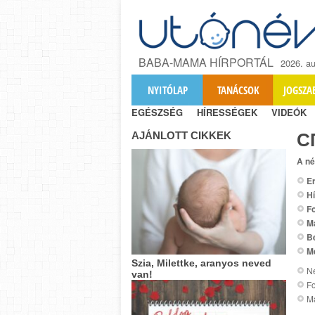
BABA-MAMA HÍRPORTÁL
2026. au
NYITÓLAP
TANÁCSOK
JOGSZA
EGÉSZSÉG
HÍRESSÉGEK
VIDEÓK
AJÁNLOTT CIKKEK
С
A né
Er
Hí
Fo
M
B
M
Szia, Milettke, aranyos neved
Ne
van!
Fo
M