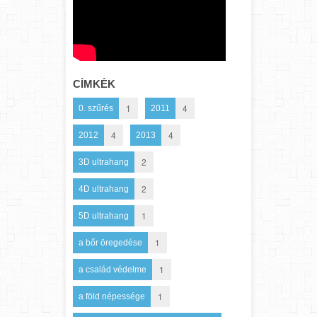
CÍMKÉK
1
4
0. szűrés
2011
4
4
2012
2013
2
3D ultrahang
2
4D ultrahang
1
5D ultrahang
1
a bőr öregedése
1
a család védelme
1
a föld népessége