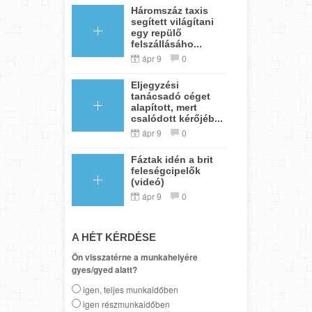
Háromszáz taxis
segített világítani
egy repülő
felszállásáho...
ápr 9
0
Eljegyzési
tanácsadó céget
alapított, mert
csalódott kérőjéb...
ápr 9
0
Fáztak idén a brit
feleségcipelők
(videó)
ápr 9
0
A HÉT KÉRDÉSE
Ön visszatérne a munkahelyére
gyes/gyed alatt?
igen, teljes munkaidőben
igen részmunkaidőben