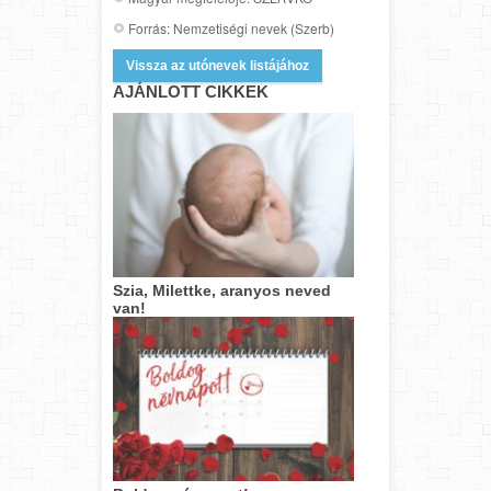
Forrás: Nemzetiségi nevek (Szerb)
Vissza az utónevek listájához
AJÁNLOTT CIKKEK
Szia, Milettke, aranyos neved
van!