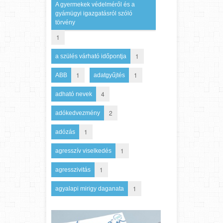
A gyermekek védelméről és a
gyámügyi igazgatásról szóló
törvény
1
1
a szülés várható időpontja
1
1
ABB
adatgyűjtés
4
adható nevek
2
adókedvezmény
1
adózás
1
agresszív viselkedés
1
agresszivitás
1
agyalapi mirigy daganata