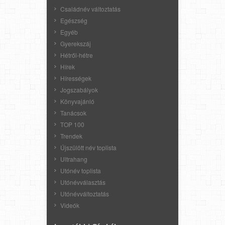
Családnév változtatás
Egészség
Egyéb
Gyerekszáj
Hétről-hétre
Hírek
Hírességek
Jogszabályok
Könyvajánló
Tanácsok
TOP 100
Trendek
Újszülött név toplista
Ultrahang
Utónév toplista
Utónévválasztás
Utónévváltoztatás
Videók