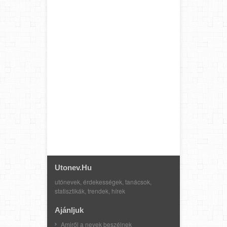
Utonev.hu
utónevek, érdekességek, tanácsok,
statisztikák, trendek, hírek
Ajánljuk
Amiről a nevek beszélnek