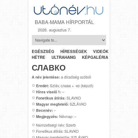
BABA-MAMA HÍRPORTÁL
2026. augusztus 7.
EGÉSZSÉG
HÍRESSÉGEK
VIDEÓK
HÉTRŐL-
HÉTRE
ULTRAHANG
KÉPGALÉRIA
SZÜLÉSZET
СЛАВКО
A név jelentése:
a dicsőség szóból
Eredet:
Szláv, слава + -кo (képző)
Híres viselő 1:
–
Fonetikus átírás:
SLAVKO
Magyar megfelelő:
SZLÁVKO
Becenév:
–
Megjegyzés:
Névnap: –
Nemzetiségi név: Szerb
Fonetikus átírás: SLAVKO
Magyar megfelelője: SZLÁVKO