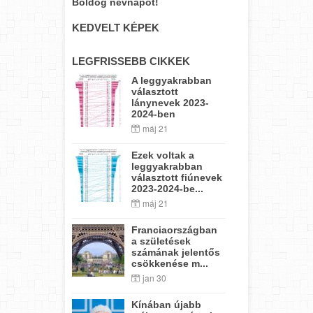
Boldog névnapot!
KEDVELT KÉPEK
LEGFRISSEBB CIKKEK
A leggyakrabban
választott
lánynevek 2023-
2024-ben
máj 21
Ezek voltak a
leggyakrabban
választott fiúnevek
2023-2024-be...
máj 21
Franciaországban
a születések
számának jelentős
csökkenése m...
jan 30
Kínában újabb