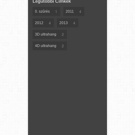
Legutóbbi Címkék
1
4
0. szűrés
2011
4
4
2012
2013
2
3D ultrahang
2
4D ultrahang