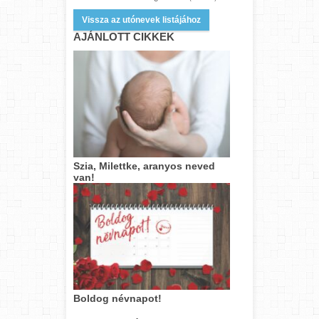
Vissza az utónevek listájához
AJÁNLOTT CIKKEK
Szia, Milettke, aranyos neved
van!
Boldog névnapot!