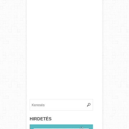
HIRDETÉS