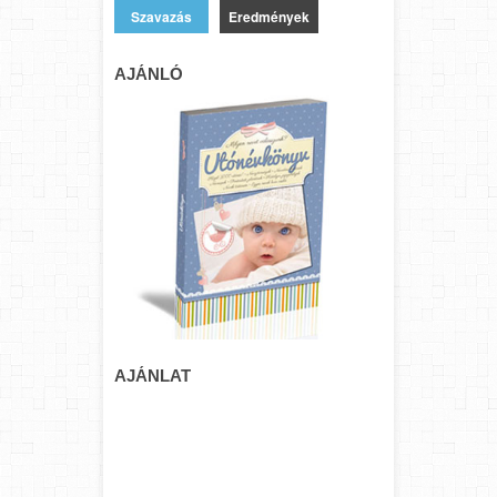
Eredmények
AJÁNLÓ
AJÁNLAT