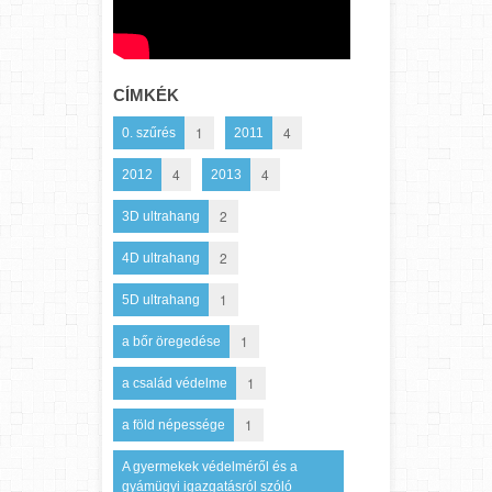
CÍMKÉK
1
4
0. szűrés
2011
4
4
2012
2013
2
3D ultrahang
2
4D ultrahang
1
5D ultrahang
1
a bőr öregedése
1
a család védelme
1
a föld népessége
A gyermekek védelméről és a
gyámügyi igazgatásról szóló