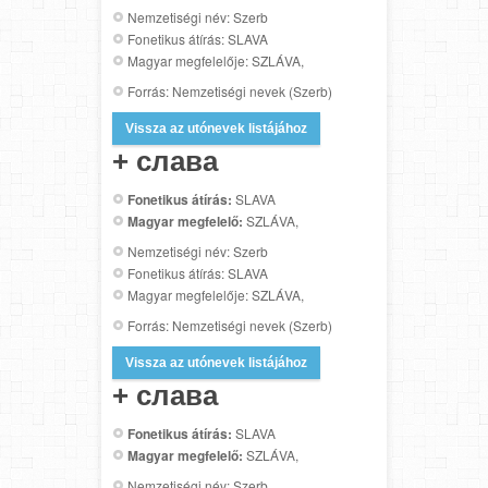
Nemzetiségi név: Szerb
Fonetikus átírás: SLAVA
Magyar megfelelője: SZLÁVA,
Forrás: Nemzetiségi nevek (Szerb)
Vissza az utónevek listájához
+ слава
Fonetikus átírás:
SLAVA
Magyar megfelelő:
SZLÁVA,
Nemzetiségi név: Szerb
Fonetikus átírás: SLAVA
Magyar megfelelője: SZLÁVA,
Forrás: Nemzetiségi nevek (Szerb)
Vissza az utónevek listájához
+ слава
Fonetikus átírás:
SLAVA
Magyar megfelelő:
SZLÁVA,
Nemzetiségi név: Szerb