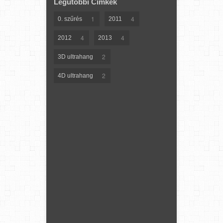
Legutóbbi Címkék
1
4
0. szűrés
2011
4
4
2012
2013
2
3D ultrahang
2
4D ultrahang