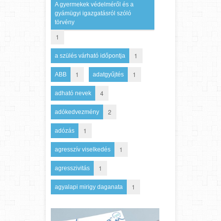
A gyermekek védelméről és a
gyámügyi igazgatásról szóló
törvény
1
1
a szülés várható időpontja
1
1
ABB
adatgyűjtés
4
adható nevek
2
adókedvezmény
1
adózás
1
agresszív viselkedés
1
agresszivitás
1
agyalapi mirigy daganata