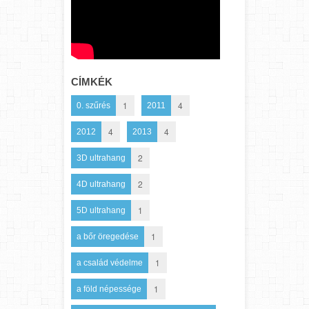
CÍMKÉK
1
4
0. szűrés
2011
4
4
2012
2013
2
3D ultrahang
2
4D ultrahang
1
5D ultrahang
1
a bőr öregedése
1
a család védelme
1
a föld népessége