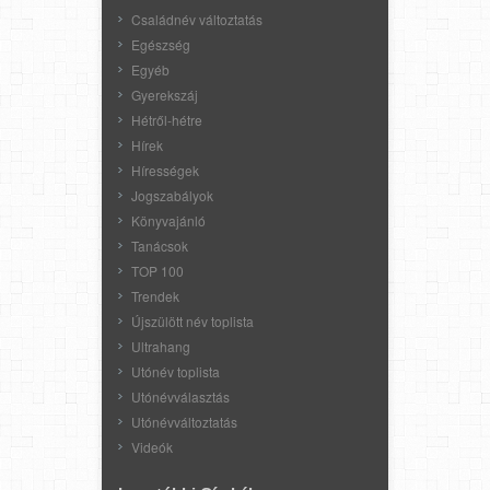
Családnév változtatás
Egészség
Egyéb
Gyerekszáj
Hétről-hétre
Hírek
Hírességek
Jogszabályok
Könyvajánló
Tanácsok
TOP 100
Trendek
Újszülött név toplista
Ultrahang
Utónév toplista
Utónévválasztás
Utónévváltoztatás
Videók