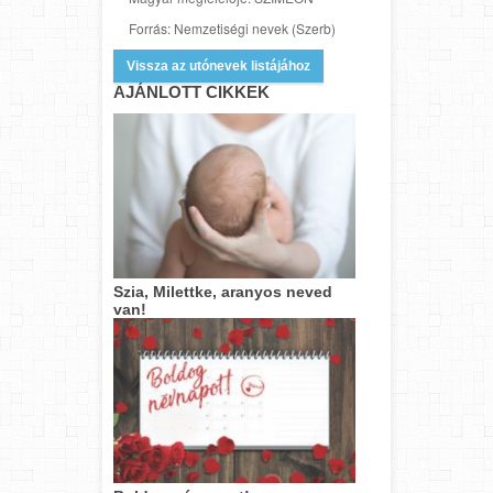
Forrás: Nemzetiségi nevek (Szerb)
Vissza az utónevek listájához
AJÁNLOTT CIKKEK
Szia, Milettke, aranyos neved
van!