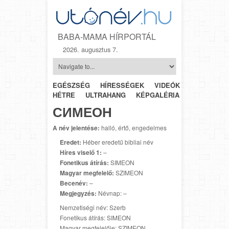
BABA-MAMA HÍRPORTÁL
2026. augusztus 7.
EGÉSZSÉG
HÍRESSÉGEK
VIDEÓK
HÉTRŐL-
HÉTRE
ULTRAHANG
KÉPGALÉRIA
SZÜLÉSZET
СИМЕОН
A név jelentése:
halló, értő, engedelmes
Eredet:
Héber eredetű bibliai név
Híres viselő 1:
–
Fonetikus átírás:
SIMEON
Magyar megfelelő:
SZIMEON
Becenév:
–
Megjegyzés:
Névnap: –
Nemzetiségi név: Szerb
Fonetikus átírás: SIMEON
Magyar megfelelője: SZIMEON