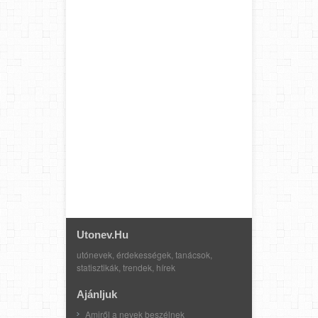
Utonev.hu
utónevek, érdekességek, tanácsok,
statisztikák, trendek, hírek
Ajánljuk
Amiről a nevek beszélnek