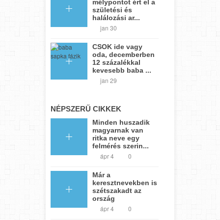
mélypontot ért el a
születési és
halálozási ar...
jan 30
CSOK ide vagy
oda, decemberben
12 százalékkal
kevesebb baba ...
jan 29
NÉPSZERŰ CIKKEK
Minden huszadik
magyarnak van
ritka neve egy
felmérés szerin...
ápr 4
0
Már a
keresztnevekben is
szétszakadt az
ország
ápr 4
0