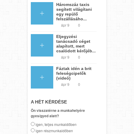
Háromszáz taxis
segített világítani
egy repülő
felszállásáho...
ápr 9
0
Eljegyzési
tanácsadó céget
alapított, mert
csalódott kérőjéb...
ápr 9
0
Fáztak idén a brit
feleségcipelők
(videó)
ápr 9
0
A HÉT KÉRDÉSE
Ön visszatérne a munkahelyére
gyes/gyed alatt?
igen, teljes munkaidőben
igen részmunkaidőben