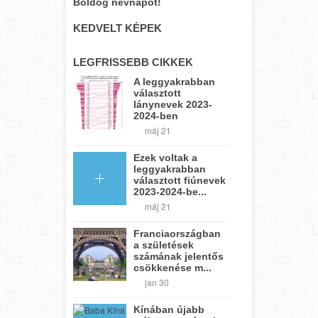
Boldog névnapot!
KEDVELT KÉPEK
LEGFRISSEBB CIKKEK
A leggyakrabban
választott
lánynevek 2023-
2024-ben
máj 21
Ezek voltak a
leggyakrabban
választott fiúnevek
2023-2024-be...
máj 21
Franciaországban
a születések
számának jelentős
csökkenése m...
jan 30
Kínában újabb