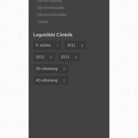
Utónév toplista
Utónévválasztás
Utónévváltoztatás
Videók
Legutóbbi Címkék
1
4
0. szűrés
2011
4
4
2012
2013
2
3D ultrahang
2
4D ultrahang