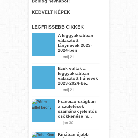
Boldog névnapot!
KEDVELT KÉPEK
LEGFRISSEBB CIKKEK
A leggyakrabban
választott
lánynevek 2023-
2024-ben
máj 21
Ezek voltak a
leggyakrabban
választott fiúnevek
2023-2024-be...
máj 21
Franciaországban
a születések
számának jelentős
csökkenése m...
jan 30
Kínában újabb