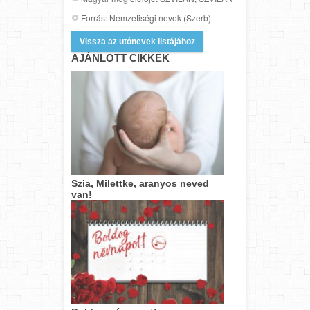
Forrás: Nemzetiségi nevek (Szerb)
Vissza az utónevek listájához
AJÁNLOTT CIKKEK
Szia, Milettke, aranyos neved
van!