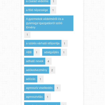
1
a család védelme
1
a föld népessége
A gyermekek védelméről és a
gyámügyi igazgatásról szóló
törvény
1
1
a szülés várható időpontja
1
1
ABB
adatgyűjtés
4
adható nevek
2
adókedvezmény
1
adózás
1
agresszív viselkedés
1
agresszivitás