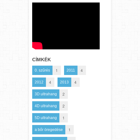
CÍMKÉK
1
4
0. szűrés
2011
4
4
2012
2013
2
3D ultrahang
2
4D ultrahang
1
5D ultrahang
1
a bőr öregedése