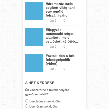
Háromszáz taxis
segített világítani
egy repülő
felszállásáho...
ápr 9
0
Eljegyzési
tanácsadó céget
alapított, mert
csalódott kérőjéb...
ápr 9
0
Fáztak idén a brit
feleségcipelők
(videó)
ápr 9
0
A HÉT KÉRDÉSE
Ön visszatérne a munkahelyére
gyes/gyed alatt?
igen, teljes munkaidőben
igen részmunkaidőben