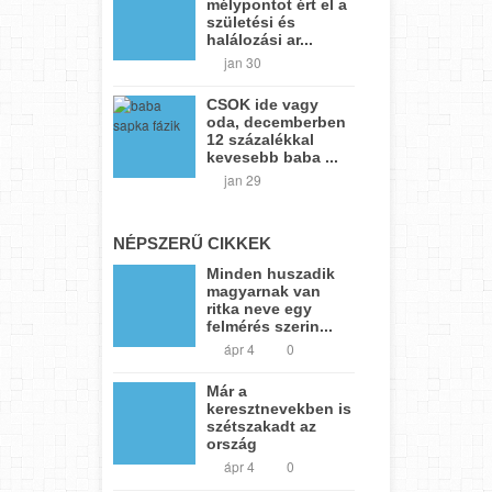
mélypontot ért el a
születési és
halálozási ar...
jan 30
CSOK ide vagy
oda, decemberben
12 százalékkal
kevesebb baba ...
jan 29
NÉPSZERŰ CIKKEK
Minden huszadik
magyarnak van
ritka neve egy
felmérés szerin...
ápr 4
0
Már a
keresztnevekben is
szétszakadt az
ország
ápr 4
0