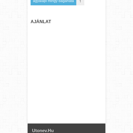
1
agyalapi mirigy daganata
AJÁNLAT
Utonev.hu