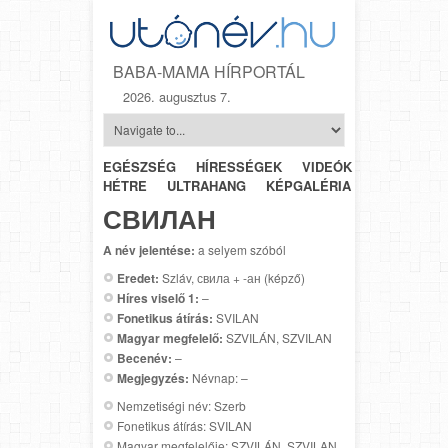
BABA-MAMA HÍRPORTÁL
2026. augusztus 7.
EGÉSZSÉG
HÍRESSÉGEK
VIDEÓK
HÉTRŐL-
HÉTRE
ULTRAHANG
KÉPGALÉRIA
SZÜLÉSZET
СВИЛАН
A név jelentése:
a selyem szóból
Eredet:
Szláv, свила + -ан (képző)
Híres viselő 1:
–
Fonetikus átírás:
SVILAN
Magyar megfelelő:
SZVILÁN, SZVILAN
Becenév:
–
Megjegyzés:
Névnap: –
Nemzetiségi név: Szerb
Fonetikus átírás: SVILAN
Magyar megfelelője: SZVILÁN, SZVILAN