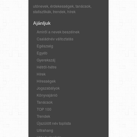
utónevek, érdekességek, tanácsok,
statisztikák, trendek, hírek
Ajánljuk
Amiről a nevek beszélnek
Családnév változtatás
Egészség
Egyéb
Gyerekszáj
Hétről-hétre
Hírek
Hírességek
Jogszabályok
Könyvajánló
Tanácsok
TOP 100
Trendek
Újszülött név toplista
Ultrahang