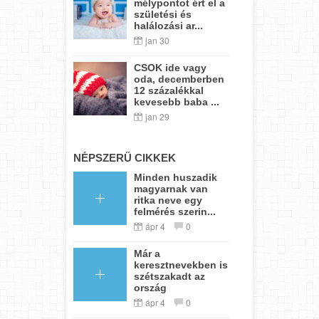
mélypontot ért el a
születési és
halálozási ar...
jan 30
CSOK ide vagy
oda, decemberben
12 százalékkal
kevesebb baba ...
jan 29
NÉPSZERŰ CIKKEK
Minden huszadik
magyarnak van
ritka neve egy
felmérés szerin...
ápr 4
0
Már a
keresztnevekben is
szétszakadt az
ország
ápr 4
0