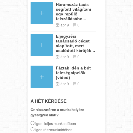
Háromszáz taxis
segített világítani
egy repülő
felszállásáho...
ápr 9
0
Eljegyzési
tanácsadó céget
alapított, mert
csalódott kérőjéb...
ápr 9
0
Fáztak idén a brit
feleségcipelők
(videó)
ápr 9
0
A HÉT KÉRDÉSE
Ön visszatérne a munkahelyére
gyes/gyed alatt?
igen, teljes munkaidőben
igen részmunkaidőben