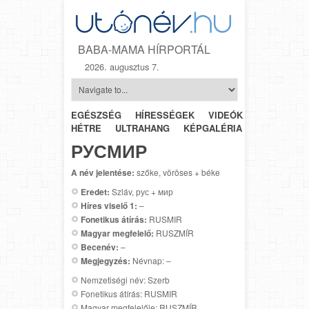
BABA-MAMA HÍRPORTÁL
2026. augusztus 7.
EGÉSZSÉG
HÍRESSÉGEK
VIDEÓK
HÉTRŐL-
HÉTRE
ULTRAHANG
KÉPGALÉRIA
SZÜLÉSZET
РУСМИР
A név jelentése:
szőke, vöröses + béke
Eredet:
Szláv, рус + мир
Híres viselő 1:
–
Fonetikus átírás:
RUSMIR
Magyar megfelelő:
RUSZMÍR
Becenév:
–
Megjegyzés:
Névnap: –
Nemzetiségi név: Szerb
Fonetikus átírás: RUSMIR
Magyar megfelelője: RUSZMÍR