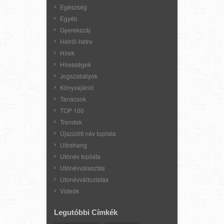
Egészség
Egyéb
Gyerekszáj
Hétről-hétre
Hírek
Hírességek
Jogszabályok
Könyvajánló
Tanácsok
TOP 100
Trendek
Újszülött név toplista
Ultrahang
Utónév toplista
Utónévválasztás
Utónévváltoztatás
Videók
Legutóbbi Címkék