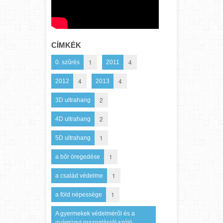
CÍMKÉK
1
4
0. szűrés
2011
4
4
2012
2013
2
3D ultrahang
2
4D ultrahang
1
5D ultrahang
1
a bőr öregedése
1
a család védelme
1
a föld népessége
A gyermekek védelméről és a
gyámügyi igazgatásról szóló