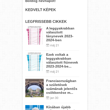
Boldog névnapot!
KEDVELT KÉPEK
LEGFRISSEBB CIKKEK
A leggyakrabban
választott
lánynevek 2023-
2024-ben
máj 21
Ezek voltak a
leggyakrabban
választott fiúnevek
2023-2024-be...
máj 21
Franciaországban
a születések
számának jelentős
csökkenése m...
jan 30
Kínában újabb