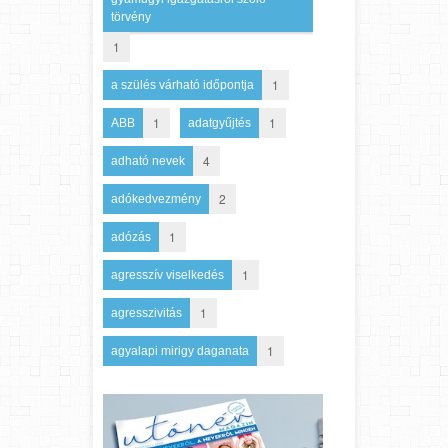
törvény
1
1
a szülés várható időpontja
1
1
ABB
adatgyűjtés
4
adható nevek
2
adókedvezmény
1
adózás
1
agresszív viselkedés
1
agresszivitás
1
agyalapi mirigy daganata