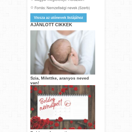
Forrás: Nemzetiségi nevek (Szerb)
Vissza az utónevek listájához
AJÁNLOTT CIKKEK
Szia, Milettke, aranyos neved
van!