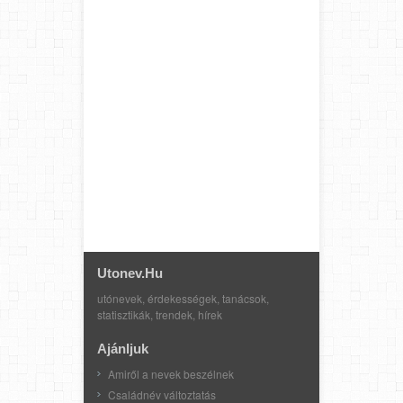
Utonev.hu
utónevek, érdekességek, tanácsok,
statisztikák, trendek, hírek
Ajánljuk
Amiről a nevek beszélnek
Családnév változtatás