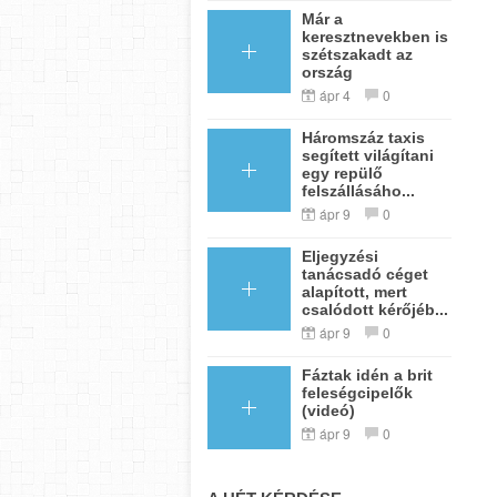
Már a
keresztnevekben is
szétszakadt az
ország
ápr 4
0
Háromszáz taxis
segített világítani
egy repülő
felszállásáho...
ápr 9
0
Eljegyzési
tanácsadó céget
alapított, mert
csalódott kérőjéb...
ápr 9
0
Fáztak idén a brit
feleségcipelők
(videó)
ápr 9
0