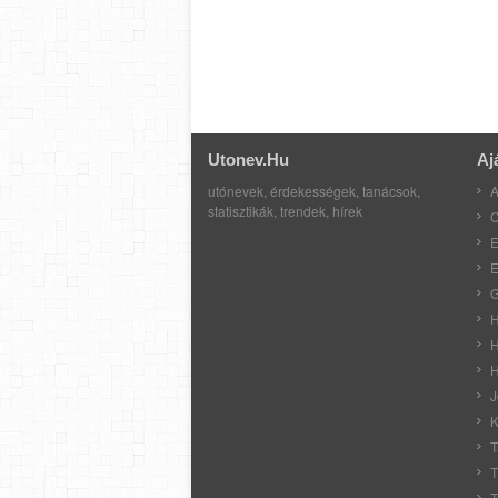
Utonev.hu
Aj
utónevek, érdekességek, tanácsok,
A
statisztikák, trendek, hírek
C
E
E
G
H
H
H
J
K
T
T
T