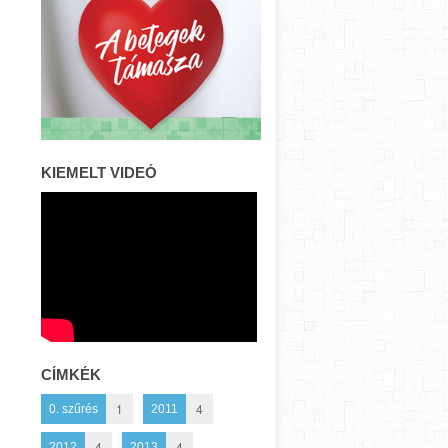
KIEMELT VIDEÓ
CÍMKÉK
1
4
0. szűrés
2011
4
4
2012
2013