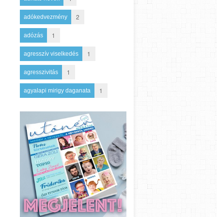
2
adókedvezmény
1
adózás
1
agresszív viselkedés
1
agresszivitás
1
agyalapi mirigy daganata