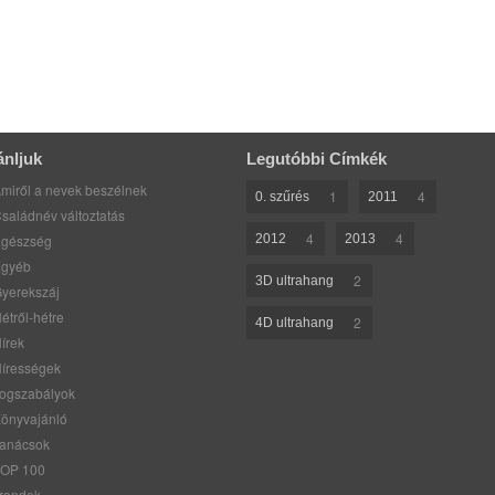
ánljuk
Legutóbbi Címkék
miről a nevek beszélnek
1
4
0. szűrés
2011
saládnév változtatás
4
4
gészség
2012
2013
gyéb
2
3D ultrahang
yerekszáj
étről-hétre
2
4D ultrahang
írek
írességek
ogszabályok
önyvajánló
anácsok
OP 100
rendek