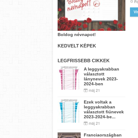
Fo
Vi
Boldog névnapot!
KEDVELT KÉPEK
LEGFRISSEBB CIKKEK
A leggyakrabban
választott
lánynevek 2023-
2024-ben
máj 21
Ezek voltak a
leggyakrabban
választott fiúnevek
2023-2024-be...
máj 21
Franciaországban