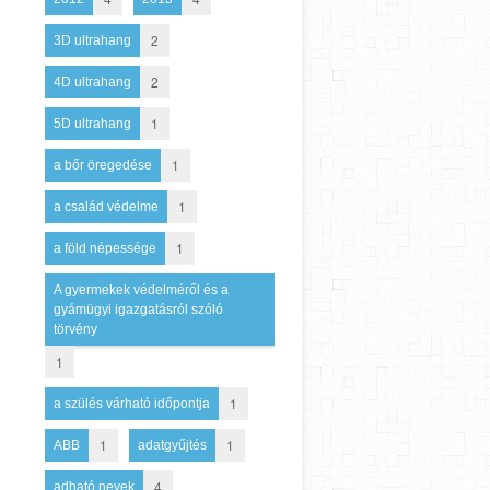
2
3D ultrahang
2
4D ultrahang
1
5D ultrahang
1
a bőr öregedése
1
a család védelme
1
a föld népessége
A gyermekek védelméről és a
gyámügyi igazgatásról szóló
törvény
1
1
a szülés várható időpontja
1
1
ABB
adatgyűjtés
4
adható nevek