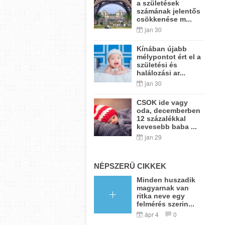
a születések
számának jelentős
csökkenése m...
jan 30
Kínában újabb
mélypontot ért el a
születési és
halálozási ar...
jan 30
CSOK ide vagy
oda, decemberben
12 százalékkal
kevesebb baba ...
jan 29
NÉPSZERŰ CIKKEK
Minden huszadik
magyarnak van
ritka neve egy
felmérés szerin...
ápr 4
0