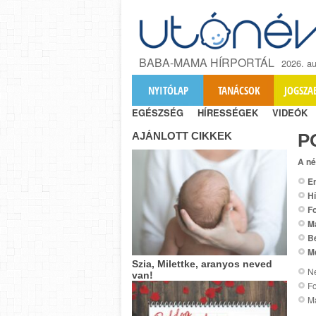
BABA-MAMA HÍRPORTÁL
2026. au
NYITÓLAP
TANÁCSOK
JOGSZA
EGÉSZSÉG
HÍRESSÉGEK
VIDEÓK
AJÁNLOTT CIKKEK
Р
A né
Er
Hí
Fo
M
B
M
Szia, Milettke, aranyos neved
Ne
van!
Fo
M