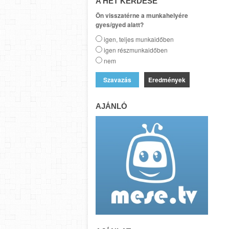
A HÉT KÉRDÉSE
Ön visszatérne a munkahelyére
gyes/gyed alatt?
igen, teljes munkaidőben
igen részmunkaidőben
nem
Eredmények
AJÁNLÓ