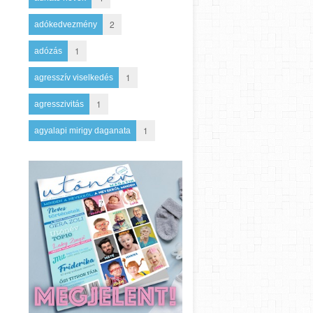
2
adókedvezmény
1
adózás
1
agresszív viselkedés
1
agresszivitás
1
agyalapi mirigy daganata