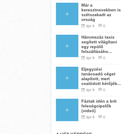
Már a
keresztnevekben is
szétszakadt az
ország
ápr 4
0
Háromszáz taxis
segített világítani
egy repülő
felszállásáho...
ápr 9
0
Eljegyzési
tanácsadó céget
alapított, mert
csalódott kérőjéb...
ápr 9
0
Fáztak idén a brit
feleségcipelők
(videó)
ápr 9
0