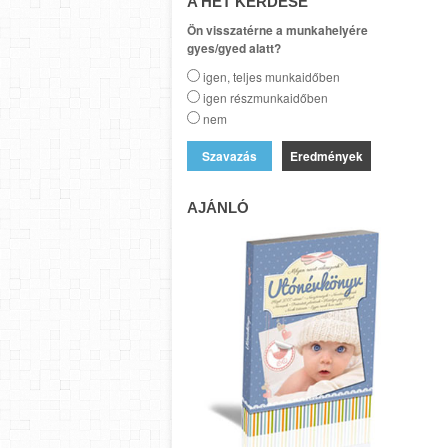
A HÉT KÉRDÉSE
Ön visszatérne a munkahelyére
gyes/gyed alatt?
igen, teljes munkaidőben
igen részmunkaidőben
nem
Eredmények
AJÁNLÓ