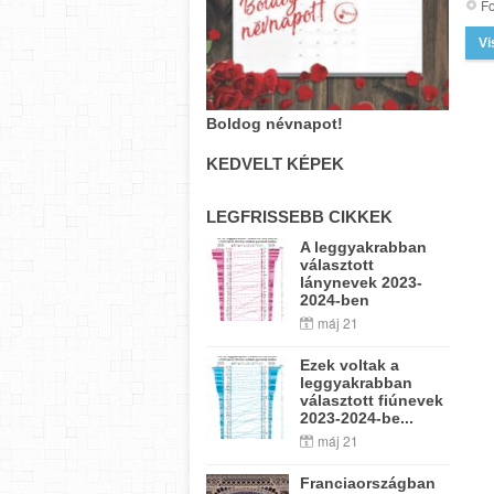
Fo
Vi
Boldog névnapot!
KEDVELT KÉPEK
LEGFRISSEBB CIKKEK
A leggyakrabban
választott
lánynevek 2023-
2024-ben
máj 21
Ezek voltak a
leggyakrabban
választott fiúnevek
2023-2024-be...
máj 21
Franciaországban