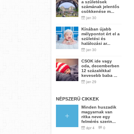
a születések
számának jelentős
csökkenése m...
jan 30
Kínában újabb
mélypontot ért el a
születési és
halálozási ar...
jan 30
CSOK ide vagy
oda, decemberben
12 százalékkal
kevesebb baba ...
jan 29
NÉPSZERŰ CIKKEK
Minden huszadik
magyarnak van
ritka neve egy
felmérés szerin...
ápr 4
0