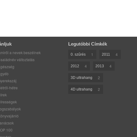
ánljuk
Legutóbbi Címkék
miről a nevek beszélnek
1
4
0. szűrés
2011
saládnév változtatás
4
4
gészség
2012
2013
gyéb
2
3D ultrahang
yerekszáj
étről-hétre
2
4D ultrahang
írek
írességek
ogszabályok
önyvajánló
anácsok
OP 100
rendek