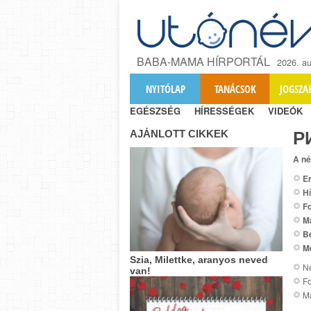
BABA-MAMA HÍRPORTÁL
2026. au
NYITÓLAP
TANÁCSOK
JOGSZA
EGÉSZSÉG
HÍRESSÉGEK
VIDEÓK
AJÁNLOTT CIKKEK
Р
A né
Er
Hí
Fo
M
B
M
Szia, Milettke, aranyos neved
Ne
van!
Fo
M