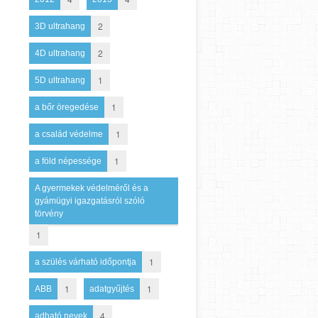
2
3D ultrahang
2
4D ultrahang
1
5D ultrahang
1
a bőr öregedése
1
a család védelme
1
a föld népessége
A gyermekek védelméről és a
gyámügyi igazgatásról szóló
törvény
1
1
a szülés várható időpontja
1
1
ABB
adatgyűjtés
4
adható nevek