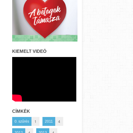
KIEMELT VIDEÓ
CÍMKÉK
1
4
0. szűrés
2011
4
4
2012
2013