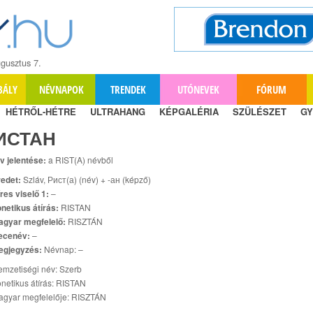
gusztus 7.
BÁLY
NÉVNAPOK
TRENDEK
UTÓNEVEK
FÓRUM
HÉTRŐL-HÉTRE
ULTRAHANG
KÉPGALÉRIA
SZÜLÉSZET
GY
ИСТАН
v jelentése:
a RIST(A) névből
edet:
Szláv, Рист(а) (név) + -ан (képző)
res viselő 1:
–
netikus átírás:
RISTAN
agyar megfelelő:
RISZTÁN
ecenév:
–
egjegyzés:
Névnap: –
mzetiségi név: Szerb
netikus átírás: RISTAN
agyar megfelelője: RISZTÁN