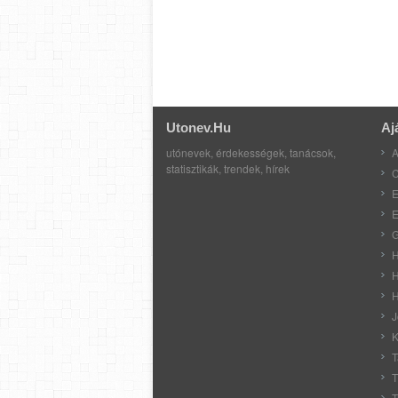
Utonev.hu
Aj
utónevek, érdekességek, tanácsok,
A
statisztikák, trendek, hírek
C
E
E
G
H
H
H
J
K
T
T
T