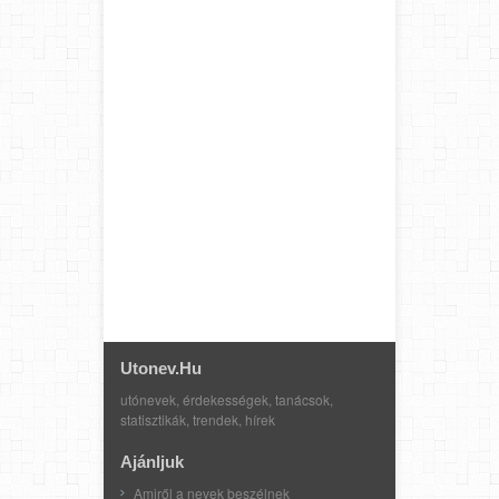
Utonev.hu
utónevek, érdekességek, tanácsok,
statisztikák, trendek, hírek
Ajánljuk
Amiről a nevek beszélnek