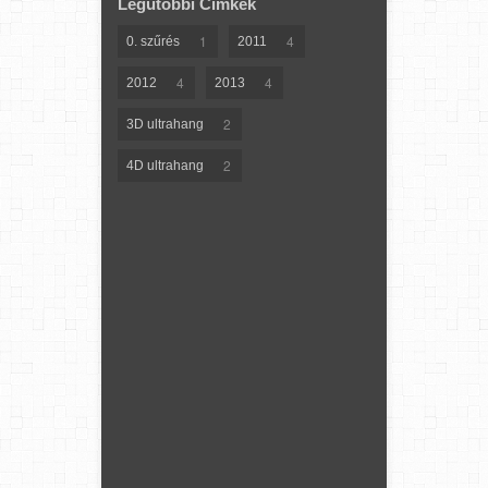
Legutóbbi Címkék
1
4
0. szűrés
2011
4
4
2012
2013
2
3D ultrahang
2
4D ultrahang