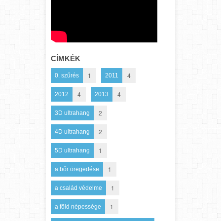
CÍMKÉK
1
4
0. szűrés
2011
4
4
2012
2013
2
3D ultrahang
2
4D ultrahang
1
5D ultrahang
1
a bőr öregedése
1
a család védelme
1
a föld népessége