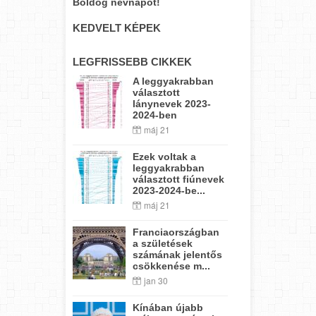
Boldog névnapot!
KEDVELT KÉPEK
LEGFRISSEBB CIKKEK
A leggyakrabban
választott
lánynevek 2023-
2024-ben
máj 21
Ezek voltak a
leggyakrabban
választott fiúnevek
2023-2024-be...
máj 21
Franciaországban
a születések
számának jelentős
csökkenése m...
jan 30
Kínában újabb