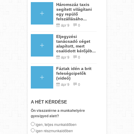
Háromszáz taxis
segített világítani
egy repülő
felszállásáho...
ápr 9
0
Eljegyzési
tanácsadó céget
alapított, mert
csalódott kérőjéb...
ápr 9
0
Fáztak idén a brit
feleségcipelők
(videó)
ápr 9
0
A HÉT KÉRDÉSE
Ön visszatérne a munkahelyére
gyes/gyed alatt?
igen, teljes munkaidőben
igen részmunkaidőben