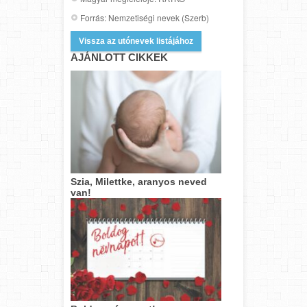
Forrás: Nemzetiségi nevek (Szerb)
Vissza az utónevek listájához
AJÁNLOTT CIKKEK
Szia, Milettke, aranyos neved
van!