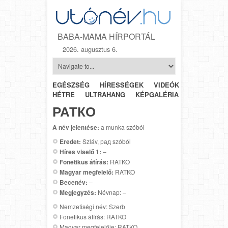
BABA-MAMA HÍRPORTÁL
2026. augusztus 6.
EGÉSZSÉG
HÍRESSÉGEK
VIDEÓK
HÉTRŐL-
HÉTRE
ULTRAHANG
KÉPGALÉRIA
SZÜLÉSZET
РАТКО
A név jelentése:
a munka szóból
Eredet:
Szláv, рад szóból
Híres viselő 1:
–
Fonetikus átírás:
RATKO
Magyar megfelelő:
RATKO
Becenév:
–
Megjegyzés:
Névnap: –
Nemzetiségi név: Szerb
Fonetikus átírás: RATKO
Magyar megfelelője: RATKO