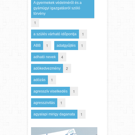
A gyermekek védelméről és a
gyámügyi igazgatásról szóló
törvény
1
1
a szülés várható időpontja
1
1
ABB
adatgyűjtés
4
adható nevek
2
adókedvezmény
1
adózás
1
agresszív viselkedés
1
agresszivitás
1
agyalapi mirigy daganata