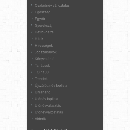
Családnév változtatás
Egészség
Egyéb
Gyerekszáj
Hétről-hétre
Hírek
Hírességek
Jogszabályok
Könyvajánló
Tanácsok
TOP 100
Trendek
Újszülött név toplista
Ultrahang
Utónév toplista
Utónévválasztás
Utónévváltoztatás
Videók