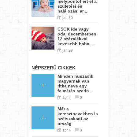
mélypontot ért el a
születési és
halálozási ar...
jan 30
CSOK ide vagy
oda, decemberben
12 százalékkal
kevesebb baba ...
jan 29
NÉPSZERŰ CIKKEK
Minden huszadik
magyarnak van
ritka neve egy
felmérés szerin...
ápr 4
0
Már a
keresztnevekben is
szétszakadt az
ország
ápr 4
0