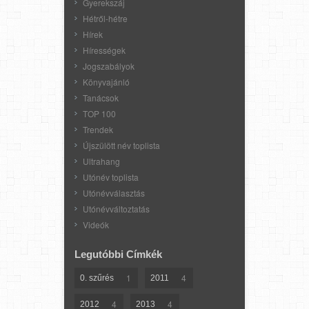
Gyerekszáj
Hétről-hétre
Hírek
Hírességek
Jogszabályok
Könyvajánló
Tanácsok
TOP 100
Trendek
Újszülött név toplista
Ultrahang
Utónév toplista
Utónévválasztás
Utónévváltoztatás
Videók
Legutóbbi Címkék
1
4
0. szűrés
2011
4
4
2012
2013