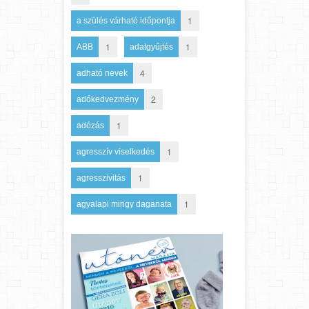
1
a szülés várható időpontja
1
1
ABB
adatgyűjtés
4
adható nevek
2
adókedvezmény
1
adózás
1
agresszív viselkedés
1
agresszivitás
1
agyalapi mirigy daganata