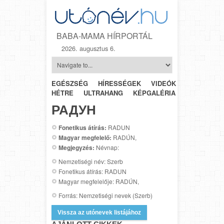
BABA-MAMA HÍRPORTÁL
2026. augusztus 6.
EGÉSZSÉG
HÍRESSÉGEK
VIDEÓK
HÉTRŐL-
HÉTRE
ULTRAHANG
KÉPGALÉRIA
SZÜLÉSZET
РАДУН
Fonetikus átírás:
RADUN
Magyar megfelelő:
RADÚN,
Megjegyzés:
Névnap:
Nemzetiségi név: Szerb
Fonetikus átírás: RADUN
Magyar megfelelője: RADÚN,
Forrás: Nemzetiségi nevek (Szerb)
Vissza az utónevek listájához