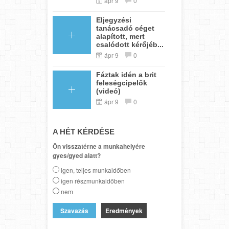
ápr 9
0
Eljegyzési
tanácsadó céget
alapított, mert
csalódott kérőjéb...
ápr 9
0
Fáztak idén a brit
feleségcipelők
(videó)
ápr 9
0
A HÉT KÉRDÉSE
Ön visszatérne a munkahelyére
gyes/gyed alatt?
igen, teljes munkaidőben
igen részmunkaidőben
nem
Eredmények