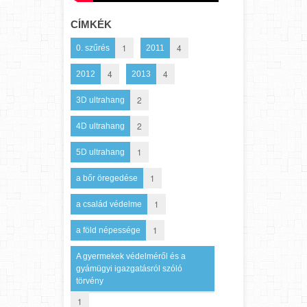
CÍMKÉK
1
4
0. szűrés
2011
4
4
2012
2013
2
3D ultrahang
2
4D ultrahang
1
5D ultrahang
1
a bőr öregedése
1
a család védelme
1
a föld népessége
A gyermekek védelméről és a
gyámügyi igazgatásról szóló
törvény
1