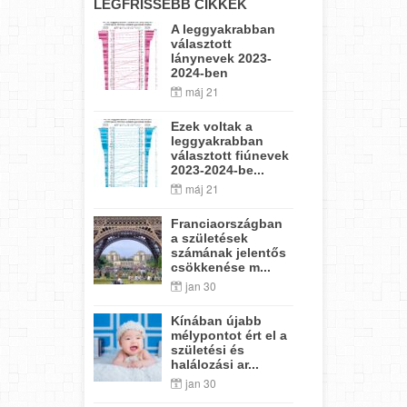
LEGFRISSEBB CIKKEK
A leggyakrabban
választott
lánynevek 2023-
2024-ben
máj 21
Ezek voltak a
leggyakrabban
választott fiúnevek
2023-2024-be...
máj 21
Franciaországban
a születések
számának jelentős
csökkenése m...
jan 30
Kínában újabb
mélypontot ért el a
születési és
halálozási ar...
jan 30