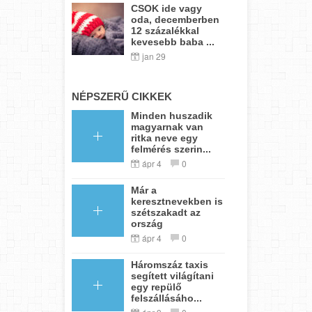
CSOK ide vagy
oda, decemberben
12 százalékkal
kevesebb baba ...
jan 29
NÉPSZERŰ CIKKEK
Minden huszadik
magyarnak van
ritka neve egy
felmérés szerin...
ápr 4
0
Már a
keresztnevekben is
szétszakadt az
ország
ápr 4
0
Háromszáz taxis
segített világítani
egy repülő
felszállásáho...