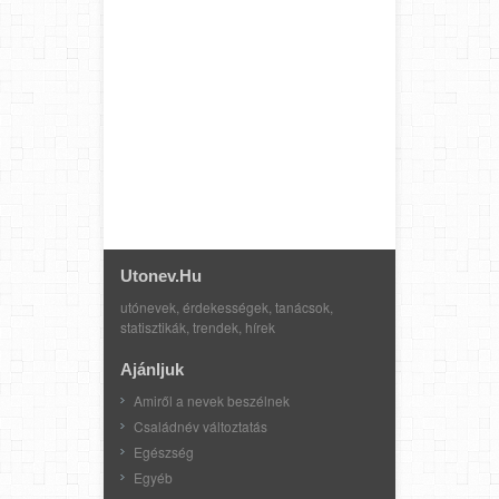
Utonev.hu
utónevek, érdekességek, tanácsok,
statisztikák, trendek, hírek
Ajánljuk
Amiről a nevek beszélnek
Családnév változtatás
Egészség
Egyéb