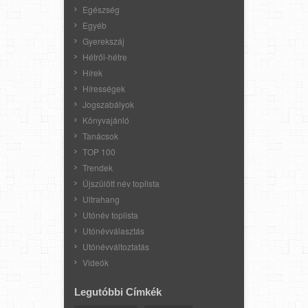
Egészség
Egyéb
Gyerekszáj
Hétről-hétre
Hírek
Hírességek
Jogszabályok
Könyvajánló
Tanácsok
TOP 100
Trendek
Újszülött név toplista
Ultrahang
Utónév toplista
Utónévválasztás
Utónévváltoztatás
Videók
Legutóbbi Címkék