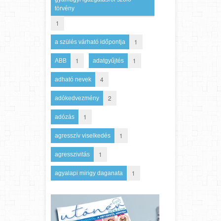
törvény
1
1
a szülés várható időpontja
1
1
ABB
adatgyűjtés
4
adható nevek
2
adókedvezmény
1
adózás
1
agresszív viselkedés
1
agresszivitás
1
agyalapi mirigy daganata