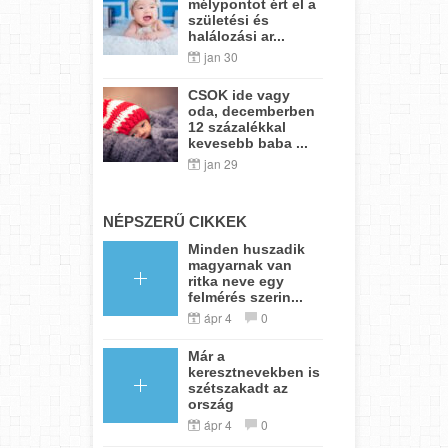
mélypontot ért el a
születési és
halálozási ar...
jan 30
CSOK ide vagy
oda, decemberben
12 százalékkal
kevesebb baba ...
jan 29
NÉPSZERŰ CIKKEK
Minden huszadik
magyarnak van
ritka neve egy
felmérés szerin...
ápr 4
0
Már a
keresztnevekben is
szétszakadt az
ország
ápr 4
0