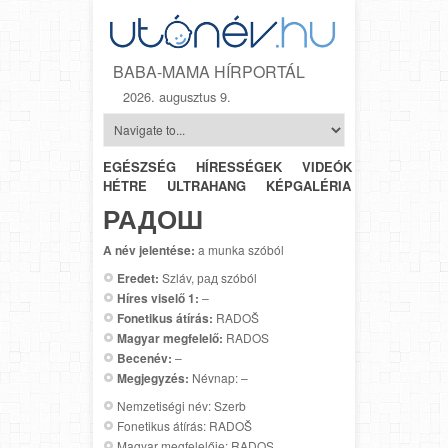
BABA-MAMA HÍRPORTÁL
2026. augusztus 9.
EGÉSZSÉG
HÍRESSÉGEK
VIDEÓK
HÉTRŐL-
HÉTRE
ULTRAHANG
KÉPGALÉRIA
SZÜLÉSZET
РАДОШ
A név jelentése:
a munka szóból
Eredet:
Szláv, рад szóból
Híres viselő 1:
–
Fonetikus átírás:
RADOŠ
Magyar megfelelő:
RADOS
Becenév:
–
Megjegyzés:
Névnap: –
Nemzetiségi név: Szerb
Fonetikus átírás: RADOŠ
Magyar megfelelője: RADOS