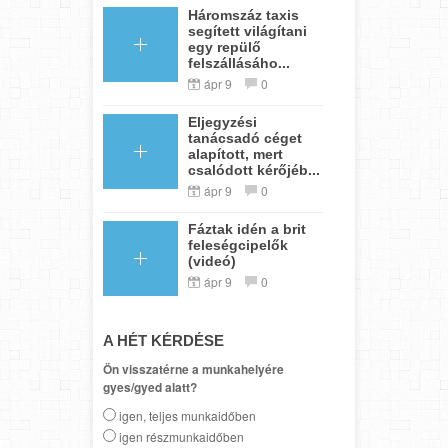
Háromszáz taxis
segített világítani
egy repülő
felszállásáho...
ápr 9
0
Eljegyzési
tanácsadó céget
alapított, mert
csalódott kérőjéb...
ápr 9
0
Fáztak idén a brit
feleségcipelők
(videó)
ápr 9
0
A HÉT KÉRDÉSE
Ön visszatérne a munkahelyére
gyes/gyed alatt?
igen, teljes munkaidőben
igen részmunkaidőben