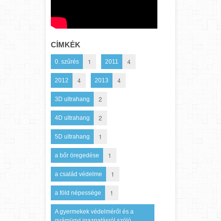
CÍMKÉK
1
4
0. szűrés
2011
4
4
2012
2013
2
3D ultrahang
2
4D ultrahang
1
5D ultrahang
1
a bőr öregedése
1
a család védelme
1
a föld népessége
A gyermekek védelméről és a
gyámügyi igazgatásról szóló