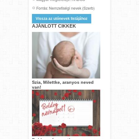
Forrás: Nemzetiségi nevek (Szerb)
Vissza az utónevek listájához
AJÁNLOTT CIKKEK
Szia, Milettke, aranyos neved
van!