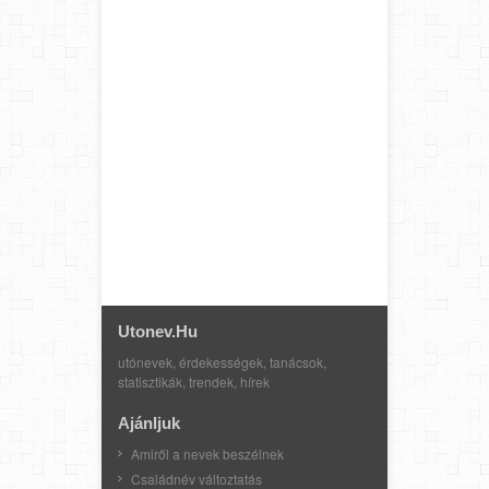
Utonev.hu
utónevek, érdekességek, tanácsok,
statisztikák, trendek, hírek
Ajánljuk
Amiről a nevek beszélnek
Családnév változtatás