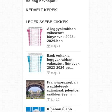
Boldog névnapot!
KEDVELT KÉPEK
LEGFRISSEBB CIKKEK
A leggyakrabban
választott
lánynevek 2023-
2024-ben
máj 21
Ezek voltak a
leggyakrabban
választott fiúnevek
2023-2024-be...
máj 21
Franciaországban
a születések
számának jelentős
csökkenése m...
jan 30
Kínában újabb