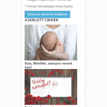
Forrás: Nemzetiségi nevek (Szerb)
Vissza az utónevek listájához
AJÁNLOTT CIKKEK
Szia, Milettke, aranyos neved
van!