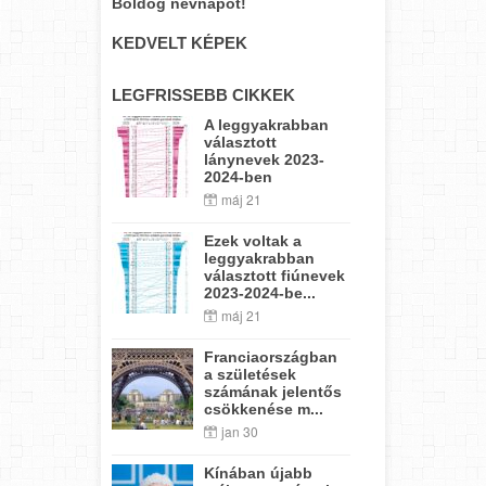
Boldog névnapot!
KEDVELT KÉPEK
LEGFRISSEBB CIKKEK
A leggyakrabban
választott
lánynevek 2023-
2024-ben
máj 21
Ezek voltak a
leggyakrabban
választott fiúnevek
2023-2024-be...
máj 21
Franciaországban
a születések
számának jelentős
csökkenése m...
jan 30
Kínában újabb