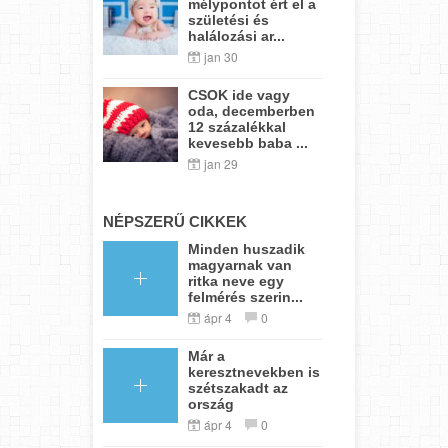
mélypontot ért el a
születési és
halálozási ar...
jan 30
CSOK ide vagy
oda, decemberben
12 százalékkal
kevesebb baba ...
jan 29
NÉPSZERŰ CIKKEK
Minden huszadik
magyarnak van
ritka neve egy
felmérés szerin...
ápr 4
0
Már a
keresztnevekben is
szétszakadt az
ország
ápr 4
0