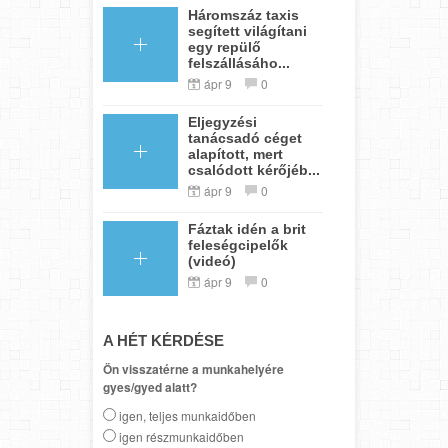
Háromszáz taxis
segített világítani
egy repülő
felszállásáho...
ápr 9
0
Eljegyzési
tanácsadó céget
alapított, mert
csalódott kérőjéb...
ápr 9
0
Fáztak idén a brit
feleségcipelők
(videó)
ápr 9
0
A HÉT KÉRDÉSE
Ön visszatérne a munkahelyére
gyes/gyed alatt?
igen, teljes munkaidőben
igen részmunkaidőben