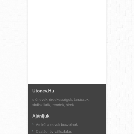
Utonev.hu
utónevek, érdekességek, tanácsok,
statisztikák, trendek, hírek
Ajánljuk
Amiről a nevek beszélnek
Családnév változtatás