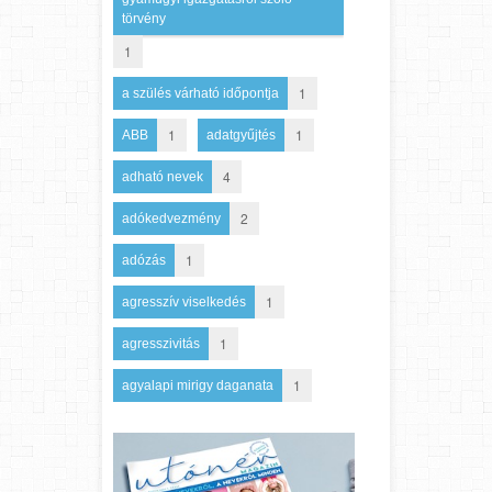
törvény
1
1
a szülés várható időpontja
1
1
ABB
adatgyűjtés
4
adható nevek
2
adókedvezmény
1
adózás
1
agresszív viselkedés
1
agresszivitás
1
agyalapi mirigy daganata