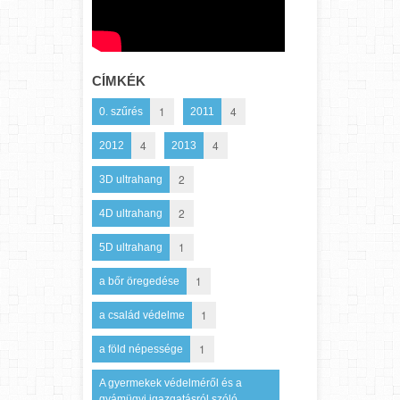
CÍMKÉK
1
4
0. szűrés
2011
4
4
2012
2013
2
3D ultrahang
2
4D ultrahang
1
5D ultrahang
1
a bőr öregedése
1
a család védelme
1
a föld népessége
A gyermekek védelméről és a
gyámügyi igazgatásról szóló