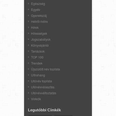
Egészség
Egyéb
Gyerekszáj
Hétről-hétre
Hírek
Hírességek
Jogszabályok
Könyvajánló
Tanácsok
TOP 100
Trendek
Újszülött név toplista
Ultrahang
Utónév toplista
Utónévválasztás
Utónévváltoztatás
Videók
Legutóbbi Címkék