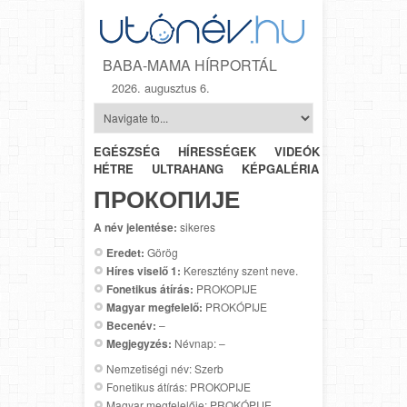
BABA-MAMA HÍRPORTÁL
2026. augusztus 6.
EGÉSZSÉG
HÍRESSÉGEK
VIDEÓK
HÉTRŐL-
HÉTRE
ULTRAHANG
KÉPGALÉRIA
SZÜLÉSZET
ПРОКОПИЈЕ
A név jelentése:
sikeres
Eredet:
Görög
Híres viselő 1:
Keresztény szent neve.
Fonetikus átírás:
PROKOPIJE
Magyar megfelelő:
PROKÓPIJE
Becenév:
–
Megjegyzés:
Névnap: –
Nemzetiségi név: Szerb
Fonetikus átírás: PROKOPIJE
Magyar megfelelője: PROKÓPIJE