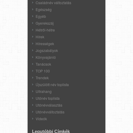
Családnév változtatás
Egészség
Egyéb
Gyerekszáj
Hétről-hétre
Hírek
Hírességek
Jogszabályok
Könyvajánló
Tanácsok
TOP 100
Trendek
Újszülött név toplista
Ultrahang
Utónév toplista
Utónévválasztás
Utónévváltoztatás
Videók
Legutóbbi Címkék