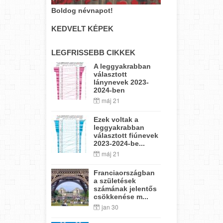
Boldog névnapot!
KEDVELT KÉPEK
LEGFRISSEBB CIKKEK
A leggyakrabban
választott
lánynevek 2023-
2024-ben
máj 21
Ezek voltak a
leggyakrabban
választott fiúnevek
2023-2024-be...
máj 21
Franciaországban
a születések
számának jelentős
csökkenése m...
jan 30