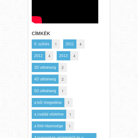
CÍMKÉK
1
4
0. szűrés
2011
4
4
2012
2013
2
3D ultrahang
2
4D ultrahang
1
5D ultrahang
1
a bőr öregedése
1
a család védelme
1
a föld népessége
A gyermekek védelméről és a