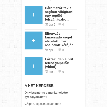
Háromszáz taxis
segített világítani
egy repülő
felszállásáho...
ápr 9
0
Eljegyzési
tanácsadó céget
alapított, mert
csalódott kérőjéb...
ápr 9
0
Fáztak idén a brit
feleségcipelők
(videó)
ápr 9
0
A HÉT KÉRDÉSE
Ön visszatérne a munkahelyére
gyes/gyed alatt?
igen, teljes munkaidőben