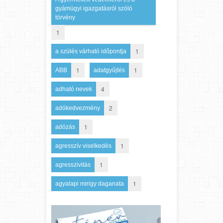
gyámügyi igazgatásról szóló
törvény
1
1
a szülés várható időpontja
1
1
ABB
adatgyűjtés
4
adható nevek
2
adókedvezmény
1
adózás
1
agresszív viselkedés
1
agresszivitás
1
agyalapi mirigy daganata