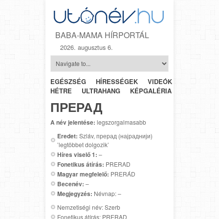
BABA-MAMA HÍRPORTÁL
2026. augusztus 6.
EGÉSZSÉG
HÍRESSÉGEK
VIDEÓK
HÉTRŐL-
HÉTRE
ULTRAHANG
KÉPGALÉRIA
SZÜLÉSZET
ПРЕРАД
A név jelentése:
legszorgalmasabb
Eredet:
Szláv, прерад (најраднији)
’legtöbbet dolgozik’
Híres viselő 1:
–
Fonetikus átírás:
PRERAD
Magyar megfelelő:
PRERÁD
Becenév:
–
Megjegyzés:
Névnap: –
Nemzetiségi név: Szerb
Fonetikus átírás: PRERAD