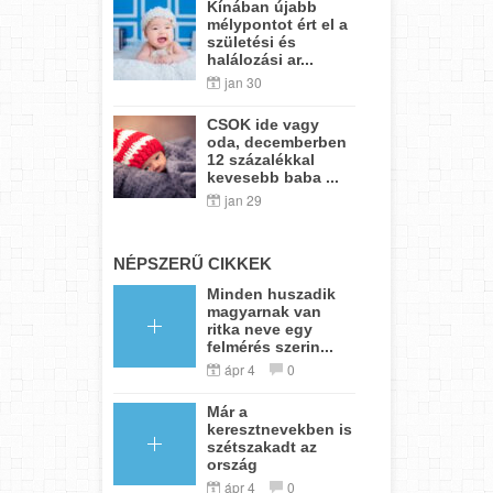
Kínában újabb
mélypontot ért el a
születési és
halálozási ar...
jan 30
CSOK ide vagy
oda, decemberben
12 százalékkal
kevesebb baba ...
jan 29
NÉPSZERŰ CIKKEK
Minden huszadik
magyarnak van
ritka neve egy
felmérés szerin...
ápr 4
0
Már a
keresztnevekben is
szétszakadt az
ország
ápr 4
0