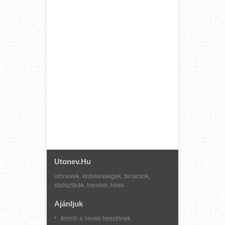
Utonev.hu
utónevek, érdekességek, tanácsok,
statisztikák, trendek, hírek
Ajánljuk
Amiről a nevek beszélnek