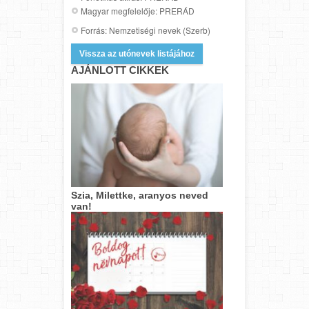
Magyar megfelelője: PRERÁD
Forrás: Nemzetiségi nevek (Szerb)
Vissza az utónevek listájához
AJÁNLOTT CIKKEK
Szia, Milettke, aranyos neved
van!