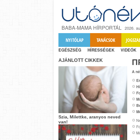
BABA-MAMA HÍRPORTÁL
2026. au
NYITÓLAP
TANÁCSOK
JOGSZA
EGÉSZSÉG
HÍRESSÉGEK
VIDEÓK
AJÁNLOTT CIKKEK
П
A né
Er
Hí
Fo
M
B
M
Szia, Milettke, aranyos neved
Ne
van!
Fo
M