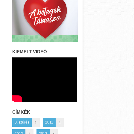
KIEMELT VIDEÓ
CÍMKÉK
1
4
0. szűrés
2011
4
4
2012
2013