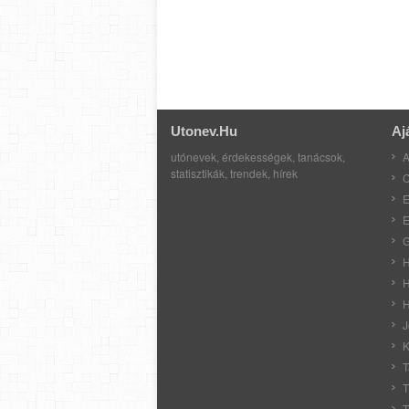
Utonev.hu
Aj
utónevek, érdekességek, tanácsok,
A
statisztikák, trendek, hírek
C
E
E
G
H
H
H
J
K
T
T
T