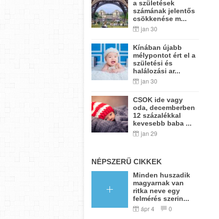
a születések
számának jelentős
csökkenése m...
jan 30
Kínában újabb
mélypontot ért el a
születési és
halálozási ar...
jan 30
CSOK ide vagy
oda, decemberben
12 százalékkal
kevesebb baba ...
jan 29
NÉPSZERŰ CIKKEK
Minden huszadik
magyarnak van
ritka neve egy
felmérés szerin...
ápr 4
0