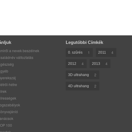
ánljuk
Legutóbbi Címkék
miről a nevek beszélnek
1
4
0. szűrés
2011
saládnév változtatás
4
4
gészség
2012
2013
gyéb
2
3D ultrahang
yerekszáj
étről-hétre
2
4D ultrahang
írek
írességek
ogszabályok
önyvajánló
anácsok
OP 100
rendek