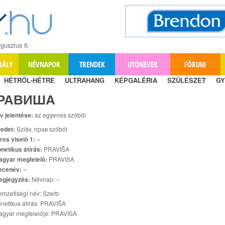
gusztus 6.
BÁLY
NÉVNAPOK
TRENDEK
UTÓNEVEK
FÓRUM
HÉTRŐL-HÉTRE
ULTRAHANG
KÉPGALÉRIA
SZÜLÉSZET
GY
РАВИША
v jelentése:
az egyenes szóból
edet:
Szláv, прав szóból
res viselő 1:
–
netikus átírás:
PRAVIŠA
agyar megfelelő:
PRAVISA
ecenév:
–
egjegyzés:
Névnap: –
mzetiségi név: Szerb
netikus átírás: PRAVIŠA
agyar megfelelője: PRAVISA