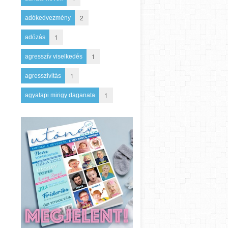
2
adókedvezmény
1
adózás
1
agresszív viselkedés
1
agresszivitás
1
agyalapi mirigy daganata