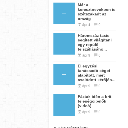
Már a
keresztnevekben is
szétszakadt az
ország
ápr 4
0
Háromszáz taxis
segített világítani
egy repülő
felszállásáho...
ápr 9
0
Eljegyzési
tanácsadó céget
alapított, mert
csalódott kérőjéb...
ápr 9
0
Fáztak idén a brit
feleségcipelők
(videó)
ápr 9
0