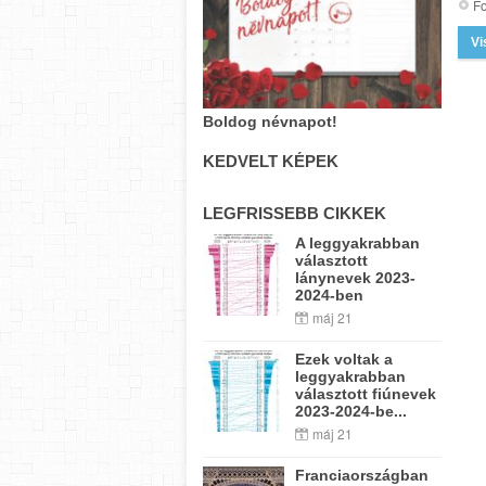
Fo
Vi
Boldog névnapot!
KEDVELT KÉPEK
LEGFRISSEBB CIKKEK
A leggyakrabban
választott
lánynevek 2023-
2024-ben
máj 21
Ezek voltak a
leggyakrabban
választott fiúnevek
2023-2024-be...
máj 21
Franciaországban