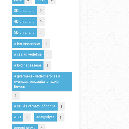
2
3D ultrahang
2
4D ultrahang
1
5D ultrahang
1
a bőr öregedése
1
a család védelme
1
a föld népessége
A gyermekek védelméről és a
gyámügyi igazgatásról szóló
törvény
1
1
a szülés várható időpontja
1
1
ABB
adatgyűjtés
4
adható nevek