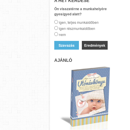
A HÉT KÉRDÉSE
Ön visszatérne a munkahelyére
gyes/gyed alatt?
igen, teljes munkaidőben
igen részmunkaidőben
nem
Eredmények
AJÁNLÓ