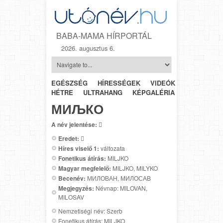
BABA-MAMA HÍRPORTÁL
2026. augusztus 6.
EGÉSZSÉG
HÍRESSÉGEK
VIDEÓK
HÉTRŐL-
HÉTRE
ULTRAHANG
KÉPGALÉRIA
SZÜLÉSZET
МИЉКО
A név jelentése:

Eredet:

Híres viselő 1:
változata
Fonetikus átírás:
MILJKO
Magyar megfelelő:
MILJKO, MILYKO
Becenév:
МИЛОВАН, МИЛОСАВ
Megjegyzés:
Névnap: MILOVAN,
MILOSAV
Nemzetiségi név: Szerb
Fonetikus átírás: MILJKO