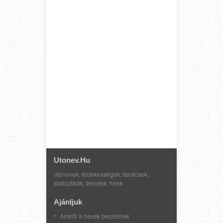
Utonev.hu
utónevek, érdekességek, tanácsok,
statisztikák, trendek, hírek
Ajánljuk
Amiről a nevek beszélnek