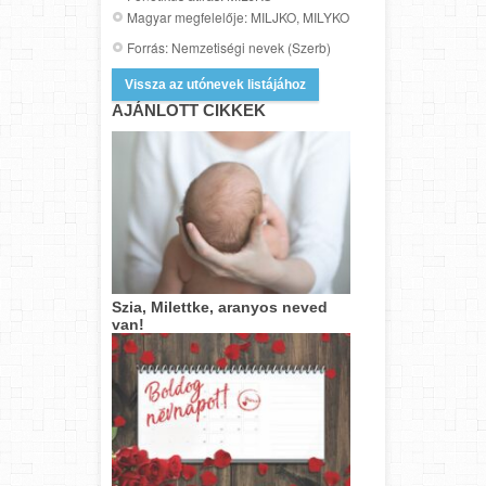
Magyar megfelelője: MILJKO, MILYKO
Forrás: Nemzetiségi nevek (Szerb)
Vissza az utónevek listájához
AJÁNLOTT CIKKEK
Szia, Milettke, aranyos neved
van!