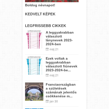
Boldog névnapot!
KEDVELT KÉPEK
LEGFRISSEBB CIKKEK
A leggyakrabban
választott
lánynevek 2023-
2024-ben
máj 21
Ezek voltak a
leggyakrabban
választott fiúnevek
2023-2024-be...
máj 21
Franciaországban
a születések
számának jelentős
csökkenése m...
jan 30