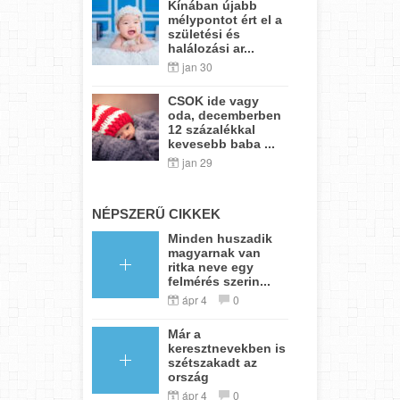
Kínában újabb
mélypontot ért el a
születési és
halálozási ar...
jan 30
CSOK ide vagy
oda, decemberben
12 százalékkal
kevesebb baba ...
jan 29
NÉPSZERŰ CIKKEK
Minden huszadik
magyarnak van
ritka neve egy
felmérés szerin...
ápr 4
0
Már a
keresztnevekben is
szétszakadt az
ország
ápr 4
0