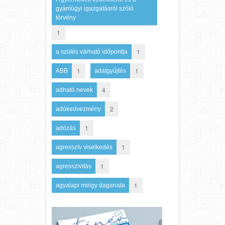
gyámügyi igazgatásról szóló
törvény
1
1
a szülés várható időpontja
1
1
ABB
adatgyűjtés
4
adható nevek
2
adókedvezmény
1
adózás
1
agresszív viselkedés
1
agresszivitás
1
agyalapi mirigy daganata