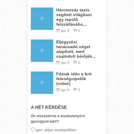
Háromszáz taxis
segített világítani
egy repülő
felszállásáho...
ápr 9
0
Eljegyzési
tanácsadó céget
alapított, mert
csalódott kérőjéb...
ápr 9
0
Fáztak idén a brit
feleségcipelők
(videó)
ápr 9
0
A HÉT KÉRDÉSE
Ön visszatérne a munkahelyére
gyes/gyed alatt?
igen, teljes munkaidőben