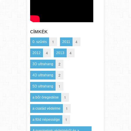
CÍMKÉK
1
4
0. szűrés
2011
4
4
2012
2013
2
3D ultrahang
2
4D ultrahang
1
5D ultrahang
1
a bőr öregedése
1
a család védelme
1
a föld népessége
A gyermekek védelméről és a