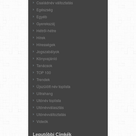
Családnév változtatás
Egészség
Egyéb
Gyerekszáj
Hétről-hétre
Hírek
Hírességek
Jogszabályok
Könyvajánló
Tanácsok
TOP 100
Trendek
Újszülött név toplista
Ultrahang
Utónév toplista
Utónévválasztás
Utónévváltoztatás
Videók
Legutóbbi Címkék