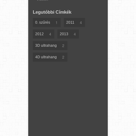
Legutóbbi Címkék
1
4
0. szűrés
2011
4
4
2012
2013
2
3D ultrahang
2
4D ultrahang