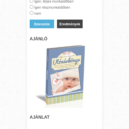
igen, teljes munkaidőben
igen részmunkaidőben
nem
Eredmények
AJÁNLÓ
AJÁNLAT