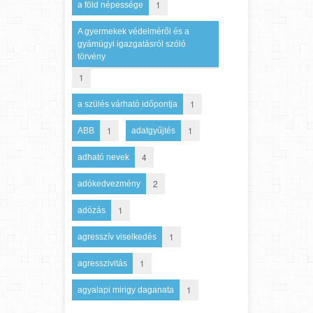
1
a föld népessége
A gyermekek védelméről és a
gyámügyi igazgatásról szóló
törvény
1
1
a szülés várható időpontja
1
1
ABB
adatgyűjtés
4
adható nevek
2
adókedvezmény
1
adózás
1
agresszív viselkedés
1
agresszivitás
1
agyalapi mirigy daganata