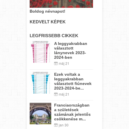
Boldog névnapot!
KEDVELT KÉPEK
LEGFRISSEBB CIKKEK
A leggyakrabban
választott
lánynevek 2023-
2024-ben
máj 21
Ezek voltak a
leggyakrabban
választott fiúnevek
2023-2024-be...
máj 21
Franciaországban
a születések
számának jelentős
csökkenése m...
jan 30