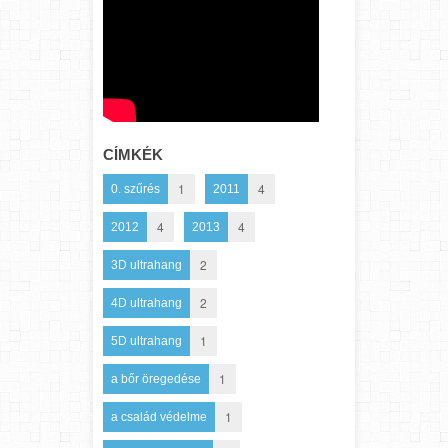
CÍMKÉK
1
4
0. szűrés
2011
4
4
2012
2013
2
3D ultrahang
2
4D ultrahang
1
5D ultrahang
1
a bőr öregedése
1
a család védelme