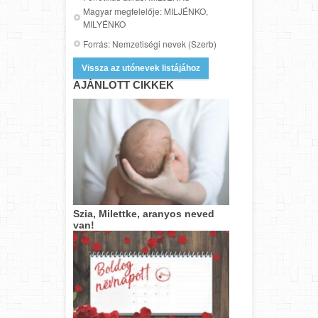
Magyar megfelelője: MILJÉNKO,
MILYÉNKO
Forrás: Nemzetiségi nevek (Szerb)
Vissza az utónevek listájához
AJÁNLOTT CIKKEK
Szia, Milettke, aranyos neved
van!