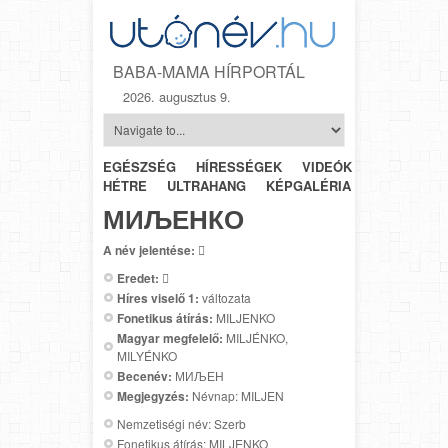
BABA-MAMA HÍRPORTÁL
2026. augusztus 9.
EGÉSZSÉG
HÍRESSÉGEK
VIDEÓK
HÉTRŐL-
HÉTRE
ULTRAHANG
KÉPGALÉRIA
SZÜLÉSZET
МИЉЕНКО
A név jelentése:

Eredet:

Híres viselő 1:
változata
Fonetikus átírás:
MILJENKO
Magyar megfelelő:
MILJÉNKO,
MILYÉNKO
Becenév:
МИЉЕН
Megjegyzés:
Névnap: MILJEN
Nemzetiségi név: Szerb
Fonetikus átírás: MILJENKO