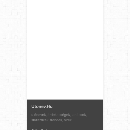
Utonev.hu
utónevek, érdekességek, tanácsok,
statisztikák, trendek, hírek