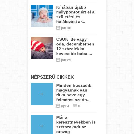
Kínában újabb
mélypontot ért el a
születési és
halálozási ar...
jan 30
CSOK ide vagy
oda, decemberben
12 százalékkal
kevesebb baba ...
jan 29
NÉPSZERŰ CIKKEK
Minden huszadik
magyarnak van
ritka neve egy
felmérés szerin...
ápr 4
0
Már a
keresztnevekben is
szétszakadt az
ország