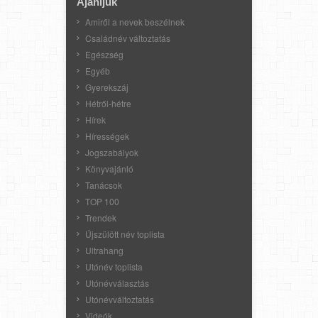
Ajánljuk
Amiről a nevek beszélnek
Családnév változtatás
Egészség
Egyéb
Gyerekszáj
Hétről-hétre
Hírek
Hírességek
Jogszabályok
Könyvajánló
Tanácsok
TOP 100
Trendek
Újszülött név toplista
Ultrahang
Utónév toplista
Utónévválasztás
Utónévváltoztatás
Videók