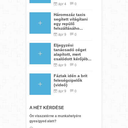
ápr 4
0
Háromszáz taxis
segített világítani
egy repülő
felszállásáho...
ápr 9
0
Eljegyzési
tanácsadó céget
alapított, mert
csalódott kérőjéb...
ápr 9
0
Fáztak idén a brit
feleségcipelők
(videó)
ápr 9
0
A HÉT KÉRDÉSE
Ön visszatérne a munkahelyére
gyes/gyed alatt?