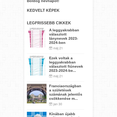
Boldog névnapot!
KEDVELT KÉPEK
LEGFRISSEBB CIKKEK
A leggyakrabban
választott
lánynevek 2023-
2024-ben
máj 21
Ezek voltak a
leggyakrabban
választott fiúnevek
2023-2024-be...
máj 21
Franciaországban
a születések
számának jelentős
csökkenése m...
jan 30
Kínában újabb