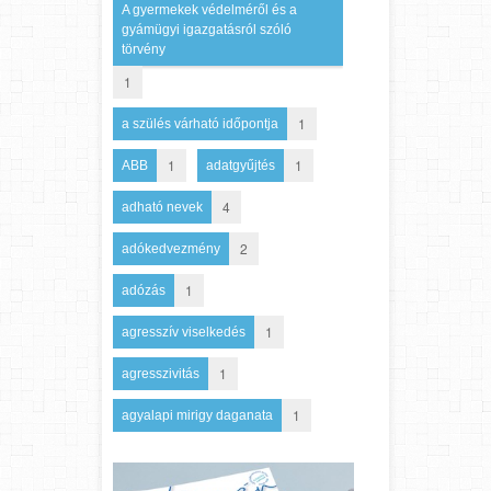
A gyermekek védelméről és a
gyámügyi igazgatásról szóló
törvény
1
1
a szülés várható időpontja
1
1
ABB
adatgyűjtés
4
adható nevek
2
adókedvezmény
1
adózás
1
agresszív viselkedés
1
agresszivitás
1
agyalapi mirigy daganata