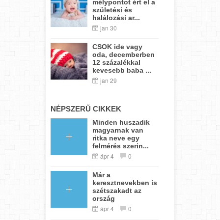
mélypontot ért el a
születési és
halálozási ar...
jan 30
CSOK ide vagy
oda, decemberben
12 százalékkal
kevesebb baba ...
jan 29
NÉPSZERŰ CIKKEK
Minden huszadik
magyarnak van
ritka neve egy
felmérés szerin...
ápr 4
0
Már a
keresztnevekben is
szétszakadt az
ország
ápr 4
0