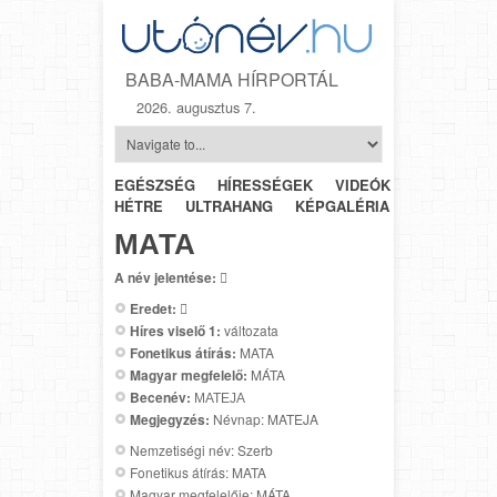
BABA-MAMA HÍRPORTÁL
2026. augusztus 7.
EGÉSZSÉG
HÍRESSÉGEK
VIDEÓK
HÉTRŐL-
HÉTRE
ULTRAHANG
KÉPGALÉRIA
SZÜLÉSZET
МАТА
A név jelentése:

Eredet:

Híres viselő 1:
változata
Fonetikus átírás:
MATA
Magyar megfelelő:
MÁTA
Becenév:
МАТЕЈА
Megjegyzés:
Névnap: MATEJA
Nemzetiségi név: Szerb
Fonetikus átírás: MATA
Magyar megfelelője: MÁTA