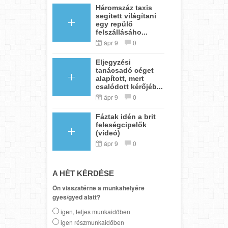
Háromszáz taxis
segített világítani
egy repülő
felszállásáho...
ápr 9
0
Eljegyzési
tanácsadó céget
alapított, mert
csalódott kérőjéb...
ápr 9
0
Fáztak idén a brit
feleségcipelők
(videó)
ápr 9
0
A HÉT KÉRDÉSE
Ön visszatérne a munkahelyére
gyes/gyed alatt?
igen, teljes munkaidőben
igen részmunkaidőben