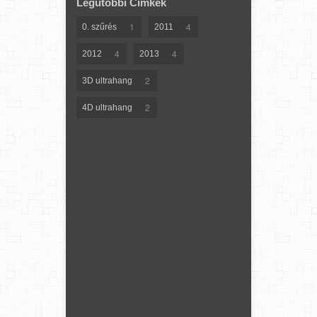
Legutóbbi Címkék
1
4
0. szűrés
2011
4
4
2012
2013
2
3D ultrahang
2
4D ultrahang