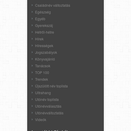
Családnév változtatás
Egészség
Egyéb
Gyerekszáj
Hétről-hétre
Hírek
Hírességek
Jogszabályok
Könyvajánló
Tanácsok
TOP 100
Trendek
Újszülött név toplista
Ultrahang
Utónév toplista
Utónévválasztás
Utónévváltoztatás
Videók