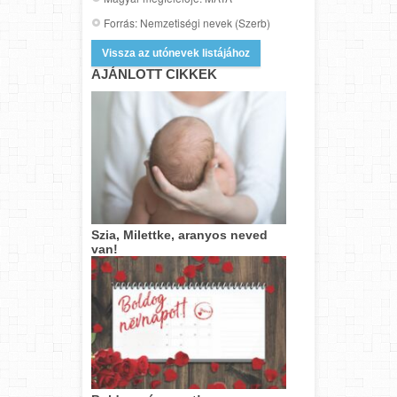
Forrás: Nemzetiségi nevek (Szerb)
Vissza az utónevek listájához
AJÁNLOTT CIKKEK
Szia, Milettke, aranyos neved
van!