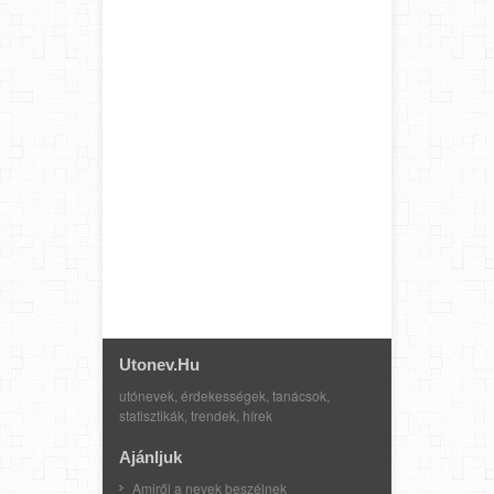
Utonev.hu
utónevek, érdekességek, tanácsok,
statisztikák, trendek, hírek
Ajánljuk
Amiről a nevek beszélnek