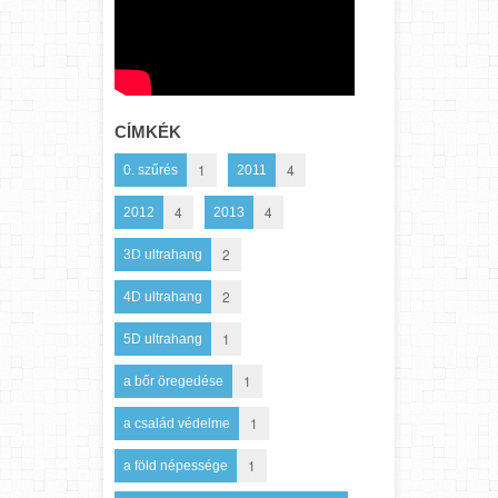
CÍMKÉK
1
4
0. szűrés
2011
4
4
2012
2013
2
3D ultrahang
2
4D ultrahang
1
5D ultrahang
1
a bőr öregedése
1
a család védelme
1
a föld népessége