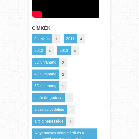
CÍMKÉK
1
4
0. szűrés
2011
4
4
2012
2013
2
3D ultrahang
2
4D ultrahang
1
5D ultrahang
1
a bőr öregedése
1
a család védelme
1
a föld népessége
A gyermekek védelméről és a
gyámügyi igazgatásról szóló