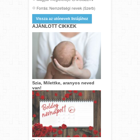
Forrás: Nemzetiségi nevek (Szerb)
Vissza az utónevek listájához
AJÁNLOTT CIKKEK
Szia, Milettke, aranyos neved
van!