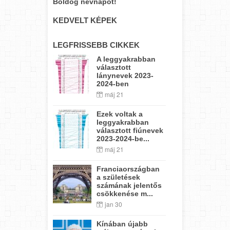
Boldog névnapot!
KEDVELT KÉPEK
LEGFRISSEBB CIKKEK
A leggyakrabban
választott
lánynevek 2023-
2024-ben
máj 21
Ezek voltak a
leggyakrabban
választott fiúnevek
2023-2024-be...
máj 21
Franciaországban
a születések
számának jelentős
csökkenése m...
jan 30
Kínában újabb