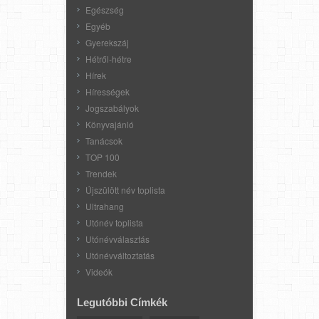
Egészség
Egyéb
Gyerekszáj
Hétről-hétre
Hírek
Hírességek
Jogszabályok
Könyvajánló
Tanácsok
TOP 100
Trendek
Újszülött név toplista
Ultrahang
Utónév toplista
Utónévválasztás
Utónévváltoztatás
Videók
Legutóbbi Címkék