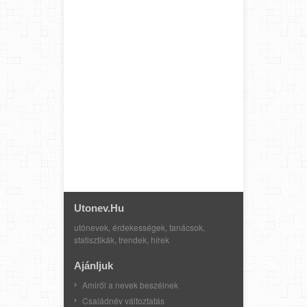
Utonev.hu
utónevek, érdekességek, tanácsok,
statisztikák, trendek, hírek
Ajánljuk
Amiről a nevek beszélnek
Családnév változtatás