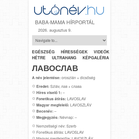
BABA-MAMA HÍRPORTÁL
2026. augusztus 9.
EGÉSZSÉG
HÍRESSÉGEK
VIDEÓK
HÉTRŐL-
HÉTRE
ULTRAHANG
KÉPGALÉRIA
SZÜLÉSZET
ЛАВОСЛАВ
A név jelentése:
oroszlán + dicsőség
Eredet:
Szláv, лав + слава
Híres viselő 1:
–
Fonetikus átírás:
LAVOSLAV
Magyar megfelelő:
LAVOSZLÁV
Becenév:
–
Megjegyzés:
Névnap: –
Nemzetiségi név: Szerb
Fonetikus átírás: LAVOSLAV
Magyar megfelelője: LAVOSZLÁV