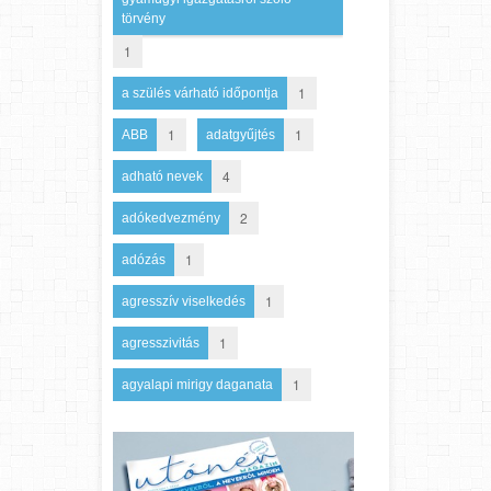
törvény
1
1
a szülés várható időpontja
1
1
ABB
adatgyűjtés
4
adható nevek
2
adókedvezmény
1
adózás
1
agresszív viselkedés
1
agresszivitás
1
agyalapi mirigy daganata