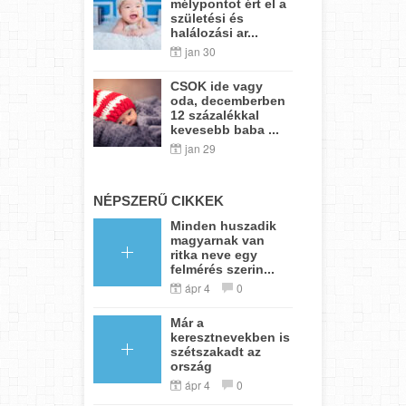
mélypontot ért el a
születési és
halálozási ar...
jan 30
CSOK ide vagy
oda, decemberben
12 százalékkal
kevesebb baba ...
jan 29
NÉPSZERŰ CIKKEK
Minden huszadik
magyarnak van
ritka neve egy
felmérés szerin...
ápr 4
0
Már a
keresztnevekben is
szétszakadt az
ország
ápr 4
0