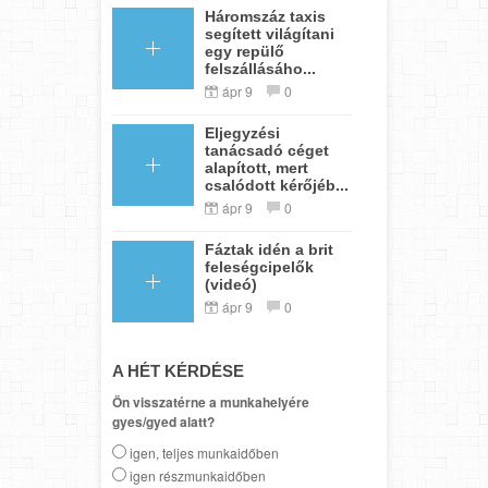
Háromszáz taxis
segített világítani
egy repülő
felszállásáho...
ápr 9
0
Eljegyzési
tanácsadó céget
alapított, mert
csalódott kérőjéb...
ápr 9
0
Fáztak idén a brit
feleségcipelők
(videó)
ápr 9
0
A HÉT KÉRDÉSE
Ön visszatérne a munkahelyére
gyes/gyed alatt?
igen, teljes munkaidőben
igen részmunkaidőben