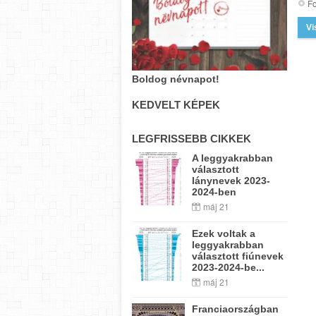
Fo
Vi
Boldog névnapot!
KEDVELT KÉPEK
LEGFRISSEBB CIKKEK
A leggyakrabban
választott
lánynevek 2023-
2024-ben
máj 21
Ezek voltak a
leggyakrabban
választott fiúnevek
2023-2024-be...
máj 21
Franciaországban