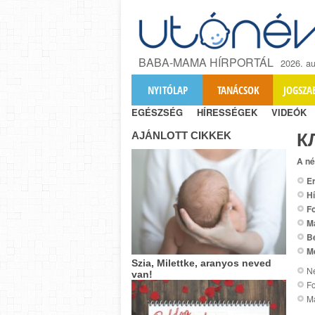
BABA-MAMA HÍRPORTÁL
2026. au
NYITÓLAP
TANÁCSOK
JOGSZA
EGÉSZSÉG
HÍRESSÉGEK
VIDEÓK
AJÁNLOTT CIKKEK
К
A né
Er
Hí
Fo
M
B
M
Szia, Milettke, aranyos neved
Ne
van!
Fo
M