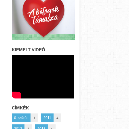
KIEMELT VIDEÓ
CÍMKÉK
1
4
0. szűrés
2011
4
4
2012
2013