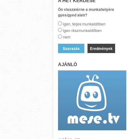
A HÉT KÉRDÉSE
Ön visszatérne a munkahelyére
gyes/gyed alatt?
igen, teljes munkaidőben
igen részmunkaidőben
nem
Eredmények
AJÁNLÓ