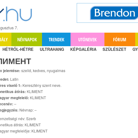
gusztus 7.
BÁLY
NÉVNAPOK
TRENDEK
UTÓNEVEK
FÓRUM
HÉTRŐL-HÉTRE
ULTRAHANG
KÉPGALÉRIA
SZÜLÉSZET
GY
ЛИМЕНТ
v jelentése:
szelíd, kedves, nyugalmas
edet:
Latin
res viselő 1:
Keresztény szent neve.
netikus átírás:
KLIMENT
agyar megfelelő:
KLIMENT
ecenév:
–
egjegyzés:
Névnap: –
mzetiségi név: Szerb
netikus átírás: KLIMENT
agyar megfelelője: KLIMENT