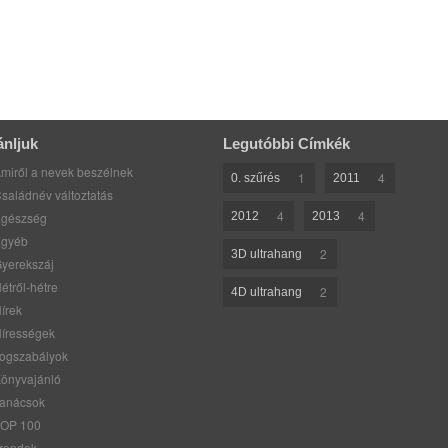
ánljuk
Legutóbbi Címkék
miről a nevek beszélnek
1
4
0. szűrés
2011
saládnév változtatás
4
4
gészség
2012
2013
gyéb
2
3D ultrahang
yerekszáj
étről-hétre
2
4D ultrahang
írek
írességek
ogszabályok
önyvajánló
anácsok
OP 100
rendek