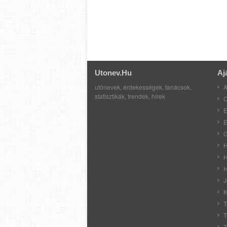
Utonev.hu
Aj
utónevek, érdekességek, tanácsok,
A
statisztikák, trendek, hírek
C
E
E
G
H
H
H
J
K
T
T
T