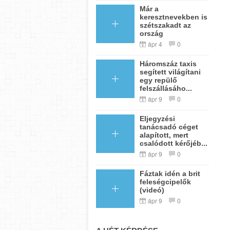
Már a
keresztnevekben is
szétszakadt az
ország
ápr 4
0
Háromszáz taxis
segített világítani
egy repülő
felszállásáho...
ápr 9
0
Eljegyzési
tanácsadó céget
alapított, mert
csalódott kérőjéb...
ápr 9
0
Fáztak idén a brit
feleségcipelők
(videó)
ápr 9
0