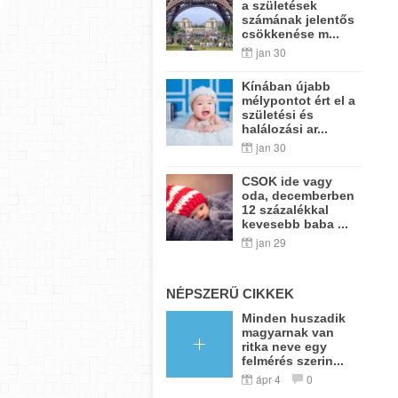
a születések
számának jelentős
csökkenése m...
jan 30
Kínában újabb
mélypontot ért el a
születési és
halálozási ar...
jan 30
CSOK ide vagy
oda, decemberben
12 százalékkal
kevesebb baba ...
jan 29
NÉPSZERŰ CIKKEK
Minden huszadik
magyarnak van
ritka neve egy
felmérés szerin...
ápr 4
0