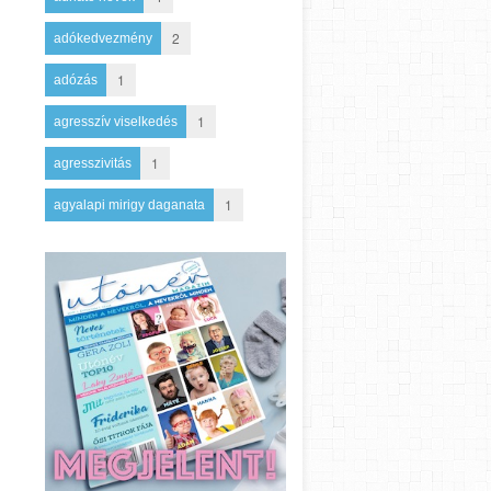
2
adókedvezmény
1
adózás
1
agresszív viselkedés
1
agresszivitás
1
agyalapi mirigy daganata