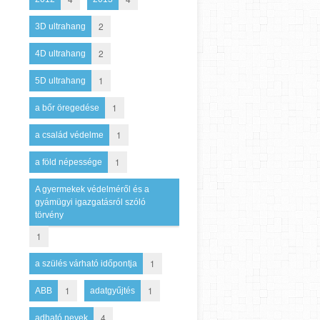
2
3D ultrahang
2
4D ultrahang
1
5D ultrahang
1
a bőr öregedése
1
a család védelme
1
a föld népessége
A gyermekek védelméről és a
gyámügyi igazgatásról szóló
törvény
1
1
a szülés várható időpontja
1
1
ABB
adatgyűjtés
4
adható nevek