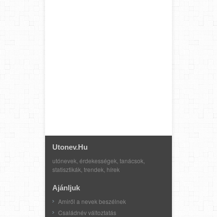
Utonev.hu
utónevek, érdekességek, tanácsok,
statisztikák, trendek, hírek
Ajánljuk
Amiről a nevek beszélnek
Családnév változtatás