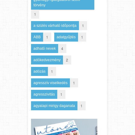
törvény
1
1
a szülés várható időpontja
1
1
ABB
adatgyűjtés
4
adható nevek
2
adókedvezmény
1
adózás
1
agresszív viselkedés
1
agresszivitás
1
agyalapi mirigy daganata