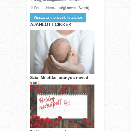
Forrás: Nemzetiségi nevek (Szerb)
Vissza az utónevek listájához
AJÁNLOTT CIKKEK
Szia, Milettke, aranyos neved
van!