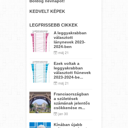
Boldog névnapot!
KEDVELT KÉPEK
LEGFRISSEBB CIKKEK
A leggyakrabban
választott
lánynevek 2023-
2024-ben
máj 21
Ezek voltak a
leggyakrabban
választott fiúnevek
2023-2024-be...
máj 21
Franciaországban
a születések
számának jelentős
csökkenése m...
jan 30
Kínában újabb