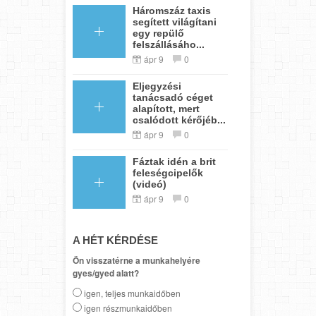
Háromszáz taxis
segített világítani
egy repülő
felszállásáho...
ápr 9
0
Eljegyzési
tanácsadó céget
alapított, mert
csalódott kérőjéb...
ápr 9
0
Fáztak idén a brit
feleségcipelők
(videó)
ápr 9
0
A HÉT KÉRDÉSE
Ön visszatérne a munkahelyére
gyes/gyed alatt?
igen, teljes munkaidőben
igen részmunkaidőben