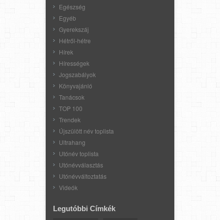
Egészség
Egyéb
Gyerekszáj
Hétről-hétre
Hírek
Hírességek
Jogszabályok
Könyvajánló
Tanácsok
TOP 100
Trendek
Újszülött név toplista
Ultrahang
Utónév toplista
Utónévválasztás
Utónévváltoztatás
Videók
Legutóbbi Címkék