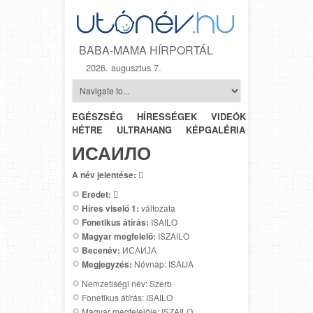
BABA-MAMA HÍRPORTÁL
2026. augusztus 7.
EGÉSZSÉG
HÍRESSÉGEK
VIDEÓK
HÉTRŐL-
HÉTRE
ULTRAHANG
KÉPGALÉRIA
SZÜLÉSZET
ИСАИЛО
A név jelentése:

Eredet:

Híres viselő 1:
változata
Fonetikus átírás:
ISAILO
Magyar megfelelő:
ISZAILO
Becenév:
ИСАИЈА
Megjegyzés:
Névnap: ISAIJA
Nemzetiségi név: Szerb
Fonetikus átírás: ISAILO
Magyar megfelelője: ISZAILO