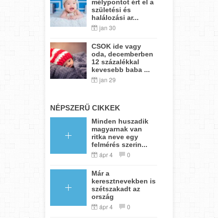
mélypontot ért el a
születési és
halálozási ar...
jan 30
CSOK ide vagy
oda, decemberben
12 százalékkal
kevesebb baba ...
jan 29
NÉPSZERŰ CIKKEK
Minden huszadik
magyarnak van
ritka neve egy
felmérés szerin...
ápr 4
0
Már a
keresztnevekben is
szétszakadt az
ország
ápr 4
0