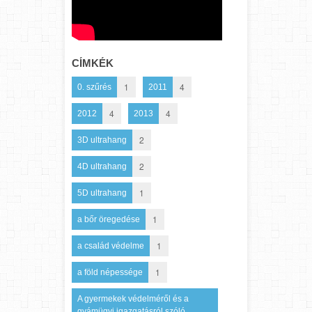
CÍMKÉK
1
4
0. szűrés
2011
4
4
2012
2013
2
3D ultrahang
2
4D ultrahang
1
5D ultrahang
1
a bőr öregedése
1
a család védelme
1
a föld népessége
A gyermekek védelméről és a
gyámügyi igazgatásról szóló