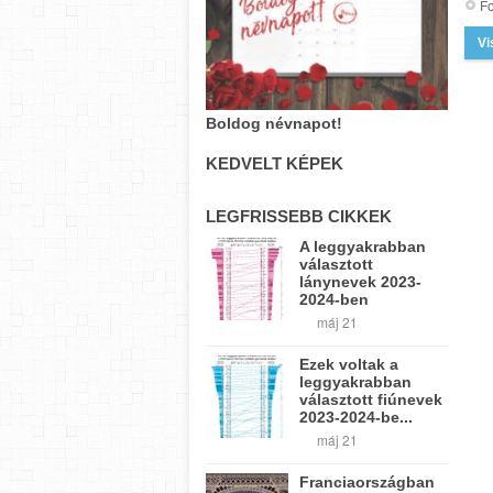
Fo
Vi
Boldog névnapot!
KEDVELT KÉPEK
LEGFRISSEBB CIKKEK
A leggyakrabban
választott
lánynevek 2023-
2024-ben
máj 21
Ezek voltak a
leggyakrabban
választott fiúnevek
2023-2024-be...
máj 21
Franciaországban