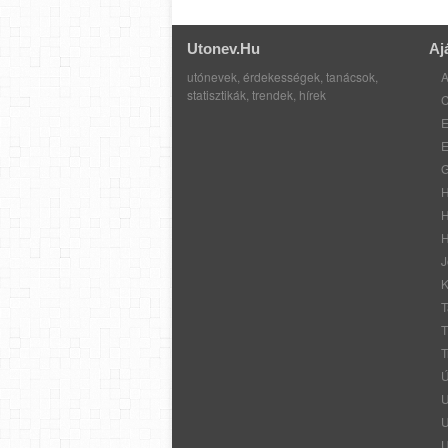
Utonev.hu
Aj
utónevek, érdekességek, tanácsok,
A
statisztikák, trendek, hírek
C
E
E
G
H
H
H
J
K
T
T
T
Ú
U
U
U