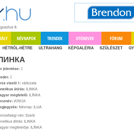
gusztus 8.
BÁLY
NÉVNAPOK
TRENDEK
UTÓNEVEK
FÓRUM
HÉTRŐL-HÉTRE
ULTRAHANG
KÉPGALÉRIA
SZÜLÉSZET
GY
ЛИНКА
v jelentése:

edet:

res viselő 1:
változata
netikus átírás:
ILINKA
agyar megfelelő:
ILÍNKA
ecenév:
ИЛИЈА
egjegyzés:
Névnap: ILIJA
mzetiségi név: Szerb
netikus átírás: ILINKA
gyar megfelelője: ILÍNKA