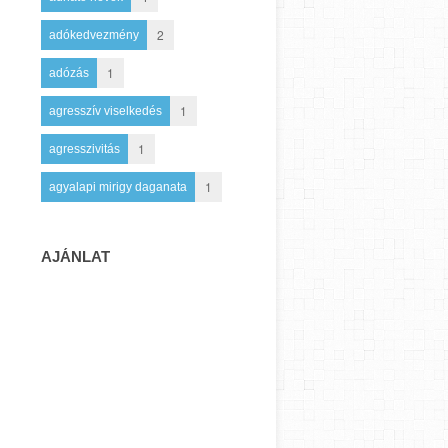
2
adókedvezmény
1
adózás
1
agresszív viselkedés
1
agresszivitás
1
agyalapi mirigy daganata
AJÁNLAT