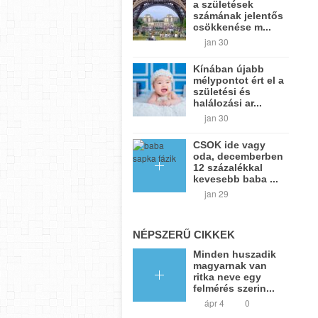
a születések
számának jelentős
csökkenése m...
jan 30
Kínában újabb
mélypontot ért el a
születési és
halálozási ar...
jan 30
CSOK ide vagy
oda, decemberben
12 százalékkal
kevesebb baba ...
jan 29
NÉPSZERŰ CIKKEK
Minden huszadik
magyarnak van
ritka neve egy
felmérés szerin...
ápr 4
0