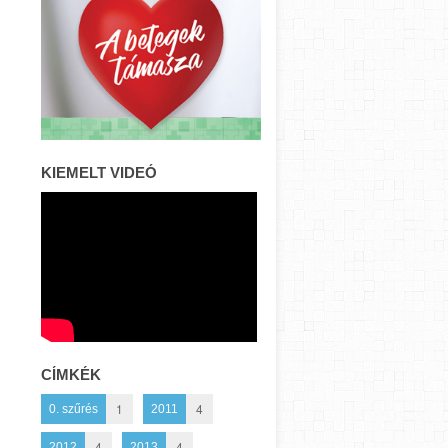
KIEMELT VIDEÓ
CÍMKÉK
1
4
0. szűrés
2011
4
4
2012
2013