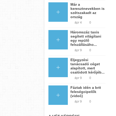
Már a
keresztnevekben is
szétszakadt az
ország
ápr 4
0
Háromszáz taxis
segített világítani
egy repülő
felszállásáho...
ápr 9
0
Eljegyzési
tanácsadó céget
alapított, mert
csalódott kérőjéb...
ápr 9
0
Fáztak idén a brit
feleségcipelők
(videó)
ápr 9
0