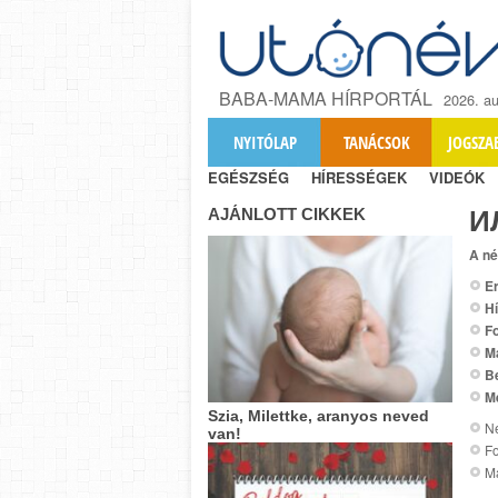
BABA-MAMA HÍRPORTÁL
2026. au
NYITÓLAP
TANÁCSOK
JOGSZA
EGÉSZSÉG
HÍRESSÉGEK
VIDEÓK
AJÁNLOTT CIKKEK
И
A né
Er
Hí
Fo
M
B
M
Szia, Milettke, aranyos neved
Ne
van!
Fo
Ma