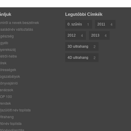
ánljuk
Legutóbbi Címkék
miről a nevek beszélnek
1
4
0. szűrés
2011
saládnév változtatás
4
4
gészség
2012
2013
gyéb
2
3D ultrahang
yerekszáj
étről-hétre
2
4D ultrahang
írek
írességek
ogszabályok
önyvajánló
anácsok
OP 100
rendek
jszülött név toplista
ltrahang
tónév toplista
tónévválasztás