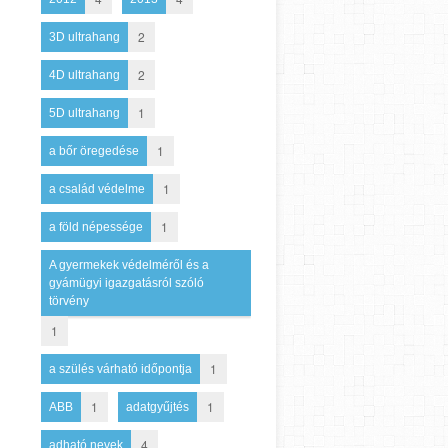
2
3D ultrahang
2
4D ultrahang
1
5D ultrahang
1
a bőr öregedése
1
a család védelme
1
a föld népessége
A gyermekek védelméről és a
gyámügyi igazgatásról szóló
törvény
1
1
a szülés várható időpontja
1
1
ABB
adatgyűjtés
4
adható nevek