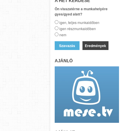
A HÉT KÉRDÉSE
Ön visszatérne a munkahelyére
gyes/gyed alatt?
igen, teljes munkaidőben
igen részmunkaidőben
nem
Eredmények
AJÁNLÓ