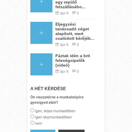
egy repülő
felszállásáho...
ápr 9
0
Eljegyzési
tanácsadó céget
alapított, mert
csalódott kérőjéb...
ápr 9
0
Fáztak idén a brit
feleségcipelők
(videó)
ápr 9
0
A HÉT KÉRDÉSE
Ön visszatérne a munkahelyére
gyes/gyed alatt?
igen, teljes munkaidőben
igen részmunkaidőben
nem