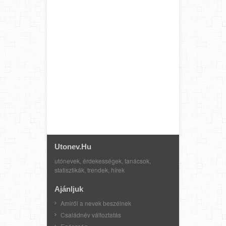
Utonev.hu
utónevek, érdekességek, tanácsok,
statisztikák, trendek, hírek
Ajánljuk
Amiről a nevek beszélnek
Családnév változtatás