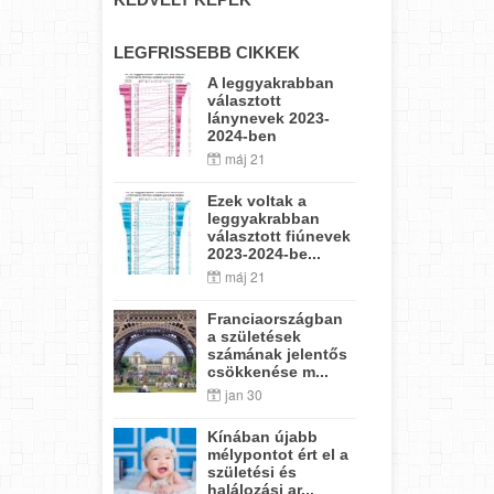
LEGFRISSEBB CIKKEK
A leggyakrabban
választott
lánynevek 2023-
2024-ben
máj 21
Ezek voltak a
leggyakrabban
választott fiúnevek
2023-2024-be...
máj 21
Franciaországban
a születések
számának jelentős
csökkenése m...
jan 30
Kínában újabb
mélypontot ért el a
születési és
halálozási ar...