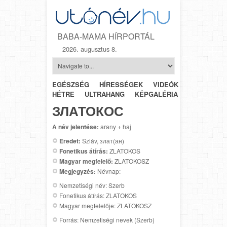
BABA-MAMA HÍRPORTÁL
2026. augusztus 8.
EGÉSZSÉG
HÍRESSÉGEK
VIDEÓK
HÉTRŐL-
HÉTRE
ULTRAHANG
KÉPGALÉRIA
SZÜLÉSZET
ЗЛАТОКОС
A név jelentése:
arany + haj
Eredet:
Szláv, злат(ан)
Fonetikus átírás:
ZLATOKOS
Magyar megfelelő:
ZLATOKOSZ
Megjegyzés:
Névnap:
Nemzetiségi név: Szerb
Fonetikus átírás: ZLATOKOS
Magyar megfelelője: ZLATOKOSZ
Forrás: Nemzetiségi nevek (Szerb)