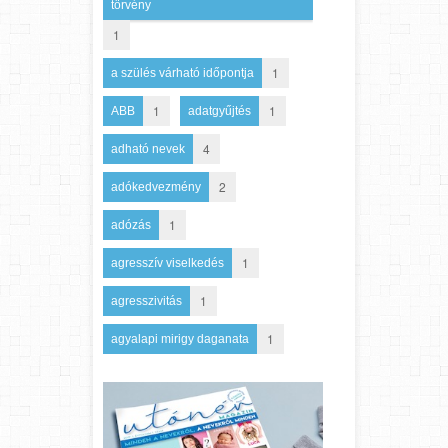
törvény
1
1
a szülés várható időpontja
1
1
ABB
adatgyűjtés
4
adható nevek
2
adókedvezmény
1
adózás
1
agresszív viselkedés
1
agresszivitás
1
agyalapi mirigy daganata