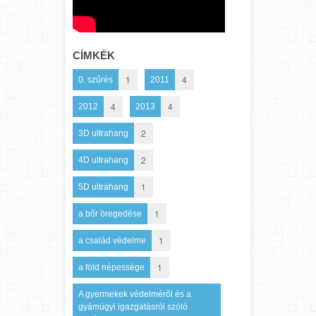
CÍMKÉK
1
4
0. szűrés
2011
4
4
2012
2013
2
3D ultrahang
2
4D ultrahang
1
5D ultrahang
1
a bőr öregedése
1
a család védelme
1
a föld népessége
A gyermekek védelméről és a
gyámügyi igazgatásról szóló