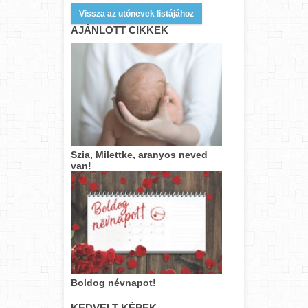
Vissza az utónevek listájához
AJÁNLOTT CIKKEK
Szia, Milettke, aranyos neved
van!
Boldog névnapot!
KEDVELT KÉPEK