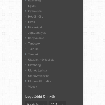
Egészség
Egyéb
Gyerekszáj
Hétről-hétre
Hírek
Hírességek
Jogszabályok
Könyvajánló
Tanácsok
TOP 100
Trendek
Újszülött név toplista
Ultrahang
Utónév toplista
Utónévválasztás
Utónévváltoztatás
Videók
Legutóbbi Címkék
1
4
0. szűrés
2011